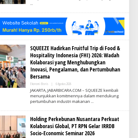
V
R
I
T
I
M
E
S
I
N
D
SQUEEZE Hadirkan Fruitful Trip di Food &
O
Hospitality Indonesia (FHI) 2026: Wadah
N
E
Kolaborasi yang Menghubungkan
S
I
Inovasi, Pengalaman, dan Pertumbuhan
A
Bersama
Ekonomi Bisnis
|
6 Agustus 2026
O
L
JAKARTA, JABARBICARA.COM – SQUEEZE kembali
E
menunjukkan komitmennya dalam mendukung
H
pertumbuhan industri makanan
V
R
I
T
Holding Perkebunan Nusantara Perkuat
I
M
Kolaborasi Global, PT RPN Gelar IRRDB
E
S
Socio-Economic Seminar 2026
I