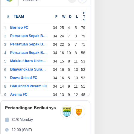
P
#
TEAM
P
W
D
L
T
S
Borneo FC
1
34
25
4
5
79
Persatuan Sepak Bola Indonesia Bandung
2
34
24
7
3
79
Persatuan Sepak Bola Indonesia Jakarta
3
34
22
5
7
71
Ekonomi Bisnis
Persatuan Sepak Bola Surabaya
4
34
16
10
8
58
Maluku Utara United FC
QUEEZE Hadirkan Fruitful Trip di Food
5
34
15
8
11
53
Bhayangkara Surabaya United
6
34
16
5
13
53
ndonesia (FHI) 2026: Wadah Kolabora
Dewa United FC
7
34
16
5
13
53
enghubungkan Inovasi, Pengalaman
ustus 2026
Bali United Pusam FC
8
34
14
9
11
51
Bersama
Arema FC
9
34
13
9
12
48
1
Persatuan Sepak Bola Indonesia Tangerang
34
13
6
15
45
0
Pertandingan Berikutnya
1
PSIM Yogyakarta
34
11
12
11
45
1
31/8 Monday
1
Persatuan Sepakbola Indonesia Kediri
34
11
6
17
39
12:00 (GMT)
2
S Retail untuk Solusi Kelola
UGC Jadi Andalan Baru