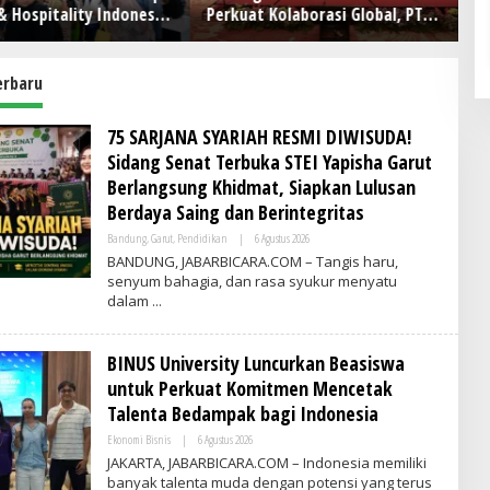
& Hospitality Indonesia
Perkuat Kolaborasi Global, PT
Pe
26: Wadah Kolaborasi
RPN Gelar IRRDB Socio-
O
nghubungkan Inovasi,
Economic Seminar 2026
man, dan Pertumbuhan
erbaru
a
75 SARJANA SYARIAH RESMI DIWISUDA!
Sidang Senat Terbuka STEI Yapisha Garut
Berlangsung Khidmat, Siapkan Lulusan
Berdaya Saing dan Berintegritas
Bandung
,
Garut
,
Pendidikan
|
6 Agustus 2026
O
L
BANDUNG, JABARBICARA.COM – Tangis haru,
E
senyum bahagia, dan rasa syukur menyatu
H
dalam
A
D
M
I
BINUS University Luncurkan Beasiswa
N
untuk Perkuat Komitmen Mencetak
Talenta Bedampak bagi Indonesia
Ekonomi Bisnis
|
6 Agustus 2026
O
L
JAKARTA, JABARBICARA.COM – Indonesia memiliki
E
banyak talenta muda dengan potensi yang terus
H