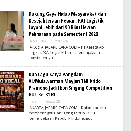
A
I
M
E
Dukung Gaya Hidup Masyarakat dan
S
I
Kesejahteraan Hewan, KAI Logistik
N
D
Layani Lebih dari 90 Ribu Hewan
O
Peliharaan pada Semester I 2026
N
E
Ekonomi Bisnis
|
6 Agustus 2026
O
S
L
I
JAKARTA, JABARBICARA.COM – PT Kereta Api
E
A
Logistik (KAI Logistik) terus menunjukkan
H
komitmennya
V
R
I
T
Dua Lagu Karya Pangdam
I
M
VI/Mulawarman Mayjen TNI Krido
E
S
Pramono Jadi Ikon Singing Competition
I
HUT Ke-81 RI
N
D
Hiburan
|
6 Agustus 2026
O
O
L
N
JAKARTA, JABARBICARA.COM – Dalam rangka
E
E
memperingati Hari Ulang Tahun ke-81
H
S
Kemerdekaan Republik Indonesia,
A
I
D
A
M
I