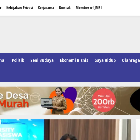
r
Kebijakan Privasi
Kerjasama
Kontak
Member of JMSI
nal
Politik
Seni Budaya
Ekonomi Bisnis
Gaya Hidup
Olahraga