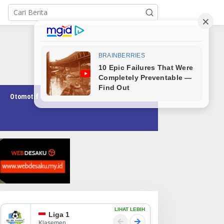
Otomotif
Pendidikan
Teknologi
Opini
LIHAT LEBIH
Liga 1
Klasemen