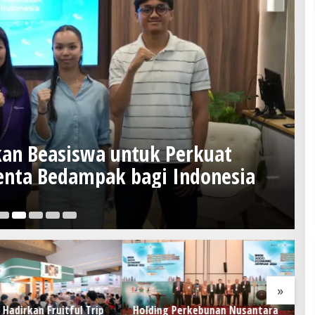
kan Beasiswa untuk Perkuat
S
nta Bedampak bagi Indonesia
I
M
6 Ag
»
Hadirkan Fruitful Trip
Holding Perkebunan Nusantara
PO