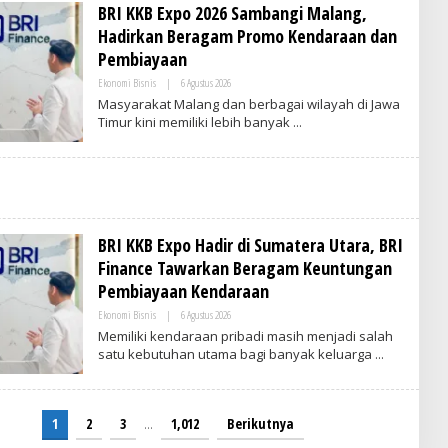
BRI KKB Expo 2026 Sambangi Malang,
N
Hadirkan Beragam Promo Kendaraan dan
Pembiayaan
Ekonomi Bisnis
|
6 Agustus 2026
O
L
Masyarakat Malang dan berbagai wilayah di Jawa
E
Timur kini memiliki lebih banyak
H
V
R
I
T
I
M
E
S
BRI KKB Expo Hadir di Sumatera Utara, BRI
I
Finance Tawarkan Beragam Keuntungan
N
D
Pembiayaan Kendaraan
O
N
Ekonomi Bisnis
|
6 Agustus 2026
O
E
L
Memiliki kendaraan pribadi masih menjadi salah
S
E
I
satu kebutuhan utama bagi banyak keluarga
H
A
V
R
I
T
1
2
3
…
1,012
Berikutnya
I
M