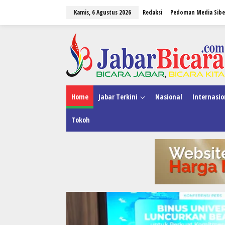
L
Kamis, 6 Agustus 2026
Redaksi
Pedoman Media Sibe
e
w
a
tutup
t
i
k
e
k
o
n
Home
Jabar Terkini
Nasional
Internasio
t
e
Tokoh
n