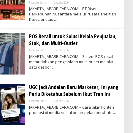
N
Ekonomi Bisnis
|
6 Agustus 2026
O
D
L
JAKARTA, JABARBICARA.COM – PT Riset
O
E
Perkebunan Nusantara melalui Pusat Penelitian
N
H
E
Karet, entitas
V
S
R
I
I
A
T
POS Retail untuk Solusi Kelola Penjualan,
I
M
Stok, dan Multi-Outlet
E
S
Ekonomi Bisnis
|
6 Agustus 2026
O
I
L
JAKARTA, JABARBICARA.COM – Sistem POS retail
N
E
D
memudahkan pengelolaan multi-outlet melalui
H
O
satu dasbor
V
N
R
E
I
S
T
I
I
A
UGC Jadi Andalan Baru Marketer, Ini yang
M
E
Perlu Diketahui Sebelum Ikut Tren Ini
S
I
Ekonomi Bisnis
|
6 Agustus 2026
O
N
L
JAKARTA, JABARBICARA.COM – Cara bikin konten
D
E
promosi di media sosial pelan-pelan berubah.
O
H
N
V
E
R
S
I
I
T