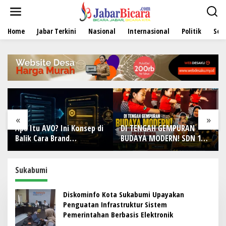
L
e
w
Home
Jabar Terkini
Nasional
Internasional
Politik
Sen
a
t
i
k
e
k
o
n
t
e
«
»
n
Apa Itu AVO? Ini Konsep di
DI TENGAH GEMPURAN
Balik Cara Brand
BUDAYA MODERN! SDN 1
Direkomendasikan AI
Wanamekar Lahirkan
Generasi Penari Sunda,
Menjaga Warisan Leluhur
Sukabumi
dari Ruang Kelas
Diskominfo Kota Sukabumi Upayakan
Penguatan Infrastruktur Sistem
Pemerintahan Berbasis Elektronik