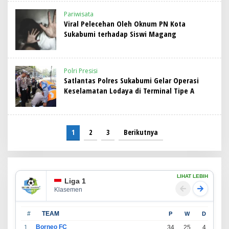
Pariwisata
Viral Pelecehan Oleh Oknum PN Kota
Sukabumi terhadap Siswi Magang
Polri Presisi
Satlantas Polres Sukabumi Gelar Operasi
Keselamatan Lodaya di Terminal Tipe A
1
2
3
Berikutnya
LIHAT LEBIH
Liga 1
Klasemen
#
TEAM
P
W
D
L
Borneo FC
1
34
25
4
5