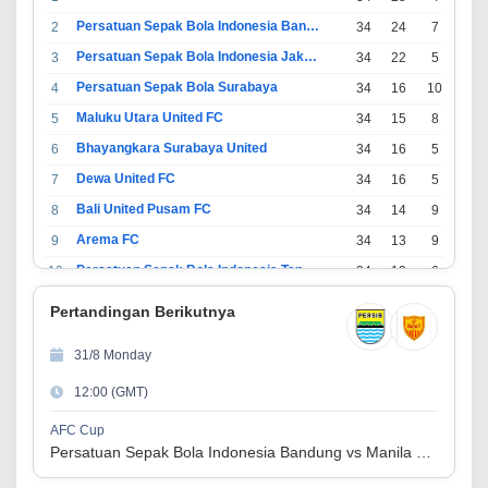
Persatuan Sepak Bola Indonesia Bandung
2
34
24
7
3
Persatuan Sepak Bola Indonesia Jakarta
3
34
22
5
7
Persatuan Sepak Bola Surabaya
4
34
16
10
8
Maluku Utara United FC
5
34
15
8
11
Bhayangkara Surabaya United
6
34
16
5
13
Dewa United FC
7
34
16
5
13
Bali United Pusam FC
8
34
14
9
11
Arema FC
9
34
13
9
12
Persatuan Sepak Bola Indonesia Tangerang
10
34
13
6
15
PSIM Yogyakarta
11
34
11
12
11
Pertandingan Berikutnya
Persatuan Sepakbola Indonesia Kediri
12
34
11
6
17
31/8 Monday
Perserikatan Sepak Bola Indonesia Jepara
13
34
9
9
16
12:00 (GMT)
Madura United FC
14
34
9
8
17
Persatuan Sepakbola Makassar
15
34
8
10
16
AFC Cup
Persatuan Sepak Bola Indonesia Bandung vs Manila Digger FC
Persis Solo
16
34
8
10
16
Semen Padang FC
17
34
5
5
24