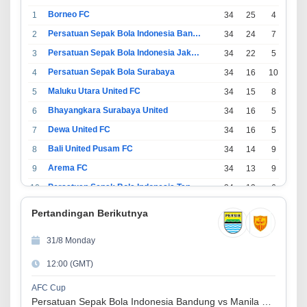
Borneo FC
1
34
25
4
5
Persatuan Sepak Bola Indonesia Bandung
2
34
24
7
3
Persatuan Sepak Bola Indonesia Jakarta
3
34
22
5
7
Persatuan Sepak Bola Surabaya
4
34
16
10
8
Maluku Utara United FC
5
34
15
8
11
Bhayangkara Surabaya United
6
34
16
5
13
Dewa United FC
7
34
16
5
13
Bali United Pusam FC
8
34
14
9
11
Arema FC
9
34
13
9
12
Persatuan Sepak Bola Indonesia Tangerang
10
34
13
6
15
PSIM Yogyakarta
11
34
11
12
11
Pertandingan Berikutnya
Persatuan Sepakbola Indonesia Kediri
12
34
11
6
17
31/8 Monday
Perserikatan Sepak Bola Indonesia Jepara
13
34
9
9
16
12:00 (GMT)
Madura United FC
14
34
9
8
17
Persatuan Sepakbola Makassar
15
34
8
10
16
AFC Cup
Persatuan Sepak Bola Indonesia Bandung vs Manila Digger FC
Persis Solo
16
34
8
10
16