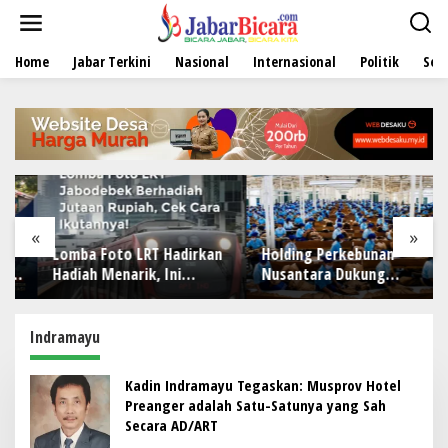
L
e
w
Home
Jabar Terkini
Nasional
Internasional
Politik
Sen
a
t
i
k
e
k
o
n
t
e
«
»
n
Lomba Foto LRT Hadirkan
Holding Perkebunan
Hadiah Menarik, Ini
Nusantara Dukung
Syaratnya
Penciptaan Lapangan
Kerja, PTPN I Serap 15–20
Ribu Pekerja di Pabrik
Indramayu
Tembakau
Kadin Indramayu Tegaskan: Musprov Hotel
Preanger adalah Satu-Satunya yang Sah
Secara AD/ART