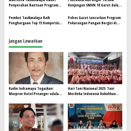
Penyerahan Bantuan Program
Kunjungan SMAN 18 Garut dalam
Mayasari Peduli kepada Kaum
Program Partnership Double
Dhuafa
System (PDS)
Pemkot Tasikmalaya Raih
Polres Garut Luncurkan Program
Penghargaan Top 15 Kompetisi
Pekarangan Pangan Bergizi di
Inovasi Jawa Barat 2024 Melalui
Desa Wanajaya
Program ‘GENTING’
Jangan Lewatkan
Kadin Indramayu Tegaskan:
Hari Tani Nasional 2025: Tani
Musprov Hotel Preanger adalah
Merdeka Indonesia Kukuhkan
Satu-Satunya yang Sah Secara
Komitmen Prabowoisme untuk
AD/ART
Swasembada Pangan