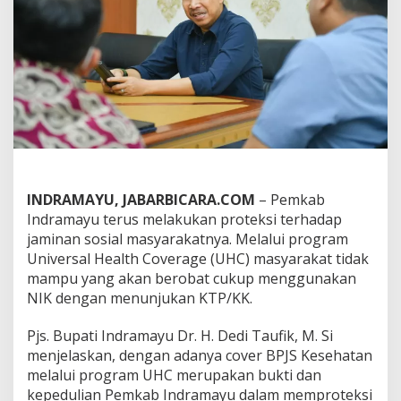
a
n
,
W
a
r
g
a
I
n
d
r
a
INDRAMAYU, JABARBICARA.COM
– Pemkab
m
Indramayu terus melakukan proteksi terhadap
a
jaminan sosial masyarakatnya. Melalui program
y
Universal Health Coverage (UHC) masyarakat tidak
u
B
mampu yang akan berobat cukup menggunakan
e
NIK dengan menunjukan KTP/KK.
r
o
Pjs. Bupati Indramayu Dr. H. Dedi Taufik, M. Si
b
menjelaskan, dengan adanya cover BPJS Kesehatan
a
t
melalui program UHC merupakan bukti dan
C
kepedulian Pemkab Indramayu dalam memproteksi