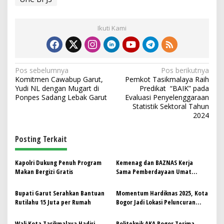
Ikuti Kami
N
Pos sebelumnya
Pos berikutnya
Komitmen Cawabup Garut,
Pemkot Tasikmalaya Raih
a
Yudi NL dengan Mugart di
Predikat “BAIK” pada
v
Ponpes Sadang Lebak Garut
Evaluasi Penyelenggaraan
Statistik Sektoral Tahun
i
2024
g
Posting Terkait
a
s
Kapolri Dukung Penuh Program
Kemenag dan BAZNAS Kerja
i
Makan Bergizi Gratis
Sama Pemberdayaan Umat
p
Berbasis Masjid, Ini Programnya!!
Bupati Garut Serahkan Bantuan
Momentum Hardiknas 2025, Kota
o
Rutilahu 15 Juta per Rumah
Bogor Jadi Lokasi Peluncuran
s
Program Hasil Terbaik Cepat
(PHTC)
Wali Kota Tasikmalaya Hadiri
Politeknik AKA Bogor Terima