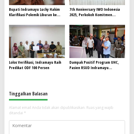
Bupati Indramayu Lucky Hakim
7th Anniversary IWO Indonesia
Klarifikasi Polemik Liburan ke
2025, Perkokoh Komitmen
Jepang
Sebagai Jurnalis Terpercaya
Lolos Verifikasi, Indramayu Raih
Dampak Positif Program UHC,
Predikat ODF 100 Persen
Pasien RSUD Indramayu
Meningkat 10 Persen
Tinggalkan Balasan
Alamat email Anda tidak akan dipublikasikan.
Ruas yang wajib
ditandai
*