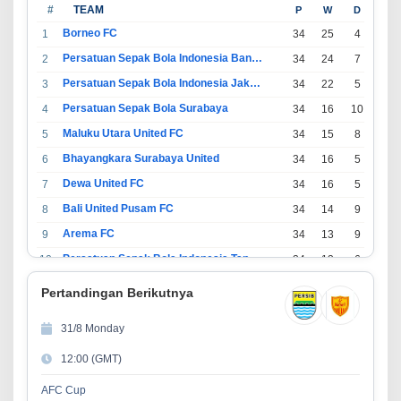
#
TEAM
P
W
D
L
Borneo FC
1
34
25
4
5
Persatuan Sepak Bola Indonesia Bandung
2
34
24
7
3
Persatuan Sepak Bola Indonesia Jakarta
3
34
22
5
7
Persatuan Sepak Bola Surabaya
4
34
16
10
8
Maluku Utara United FC
5
34
15
8
11
Bhayangkara Surabaya United
6
34
16
5
13
Dewa United FC
7
34
16
5
13
Bali United Pusam FC
8
34
14
9
11
Arema FC
9
34
13
9
12
Persatuan Sepak Bola Indonesia Tangerang
10
34
13
6
15
PSIM Yogyakarta
11
34
11
12
11
Pertandingan Berikutnya
Persatuan Sepakbola Indonesia Kediri
12
34
11
6
17
31/8 Monday
Perserikatan Sepak Bola Indonesia Jepara
13
34
9
9
16
12:00 (GMT)
Madura United FC
14
34
9
8
17
Persatuan Sepakbola Makassar
15
34
8
10
16
AFC Cup