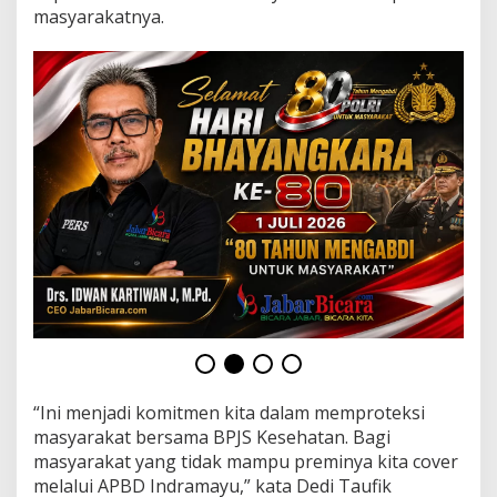
u
masyarakatnya.
k
u
p
G
u
n
a
k
a
n
N
I
K
“Ini menjadi komitmen kita dalam memproteksi
masyarakat bersama BPJS Kesehatan. Bagi
masyarakat yang tidak mampu preminya kita cover
melalui APBD Indramayu,” kata Dedi Taufik