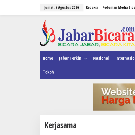
L
Jumat, 7 Agustus 2026
Redaksi
Pedoman Media Sibe
e
w
a
tutup
t
i
k
e
k
o
n
Home
Jabar Terkini
Nasional
Internasio
t
e
Tokoh
n
Kerjasama