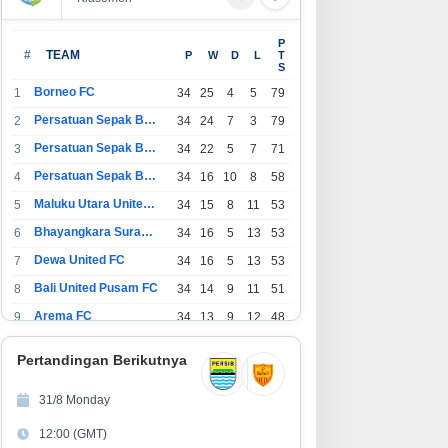
P
#
TEAM
P
W
D
L
T
S
Borneo FC
1
34
25
4
5
79
Persatuan Sepak Bola Indonesia Bandung
2
34
24
7
3
79
Persatuan Sepak Bola Indonesia Jakarta
3
34
22
5
7
71
Persatuan Sepak Bola Surabaya
4
34
16
10
8
58
Maluku Utara United FC
5
34
15
8
11
53
Bhayangkara Surabaya United
6
34
16
5
13
53
Dewa United FC
7
34
16
5
13
53
Bali United Pusam FC
8
34
14
9
11
51
Arema FC
9
34
13
9
12
48
1
Persatuan Sepak Bola Indonesia Tangerang
34
13
6
15
45
0
Pertandingan Berikutnya
1
PSIM Yogyakarta
34
11
12
11
45
1
31/8 Monday
1
Persatuan Sepakbola Indonesia Kediri
34
11
6
17
39
12:00 (GMT)
2