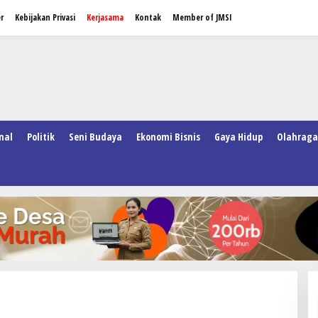
r
Kebijakan Privasi
Kerjasama
Kontak
Member of JMSI
nal
Politik
Seni Budaya
Ekonomi Bisnis
Gaya Hidup
Olahraga