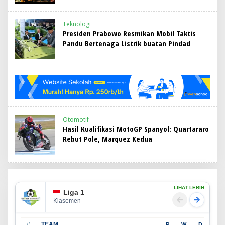
Teknologi
Presiden Prabowo Resmikan Mobil Taktis
Pandu Bertenaga Listrik buatan Pindad
Otomotif
Hasil Kualifikasi MotoGP Spanyol: Quartararo
Rebut Pole, Marquez Kedua
LIHAT LEBIH
Liga 1
Klasemen
#
TEAM
P
W
D
L