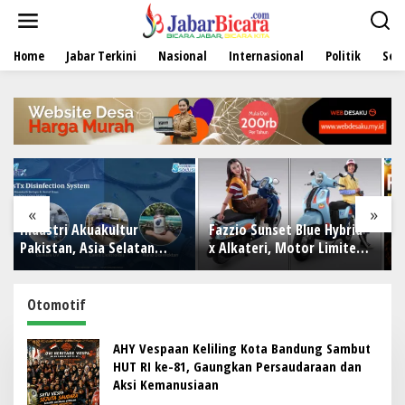
L
e
w
Home
Jabar Terkini
Nasional
Internasional
Politik
Sen
a
t
i
k
e
k
o
n
t
e
«
»
n
Fazzio Sunset Blue Hybrid
GEBRAKAN BESAR SMPN 1
n
x Alkateri, Motor Limited
SUKAWENING: PERJUSA
Edition Buat Nyempurnain
2026 TEMPA KARAKTER,
si
Look Retro-Future Lo
DISIPLIN, DAN JIWA
esia
KEPANDUAN SISWA
Otomotif
AHY Vespaan Keliling Kota Bandung Sambut
HUT RI ke-81, Gaungkan Persaudaraan dan
Aksi Kemanusiaan