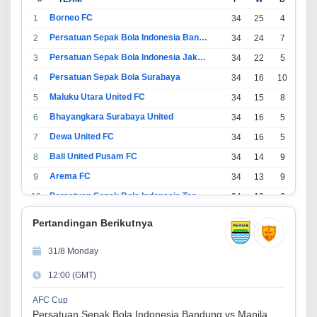
Borneo FC
1
34
25
4
5
Persatuan Sepak Bola Indonesia Bandung
2
34
24
7
3
Persatuan Sepak Bola Indonesia Jakarta
3
34
22
5
7
Persatuan Sepak Bola Surabaya
4
34
16
10
8
Maluku Utara United FC
5
34
15
8
11
Bhayangkara Surabaya United
6
34
16
5
13
Dewa United FC
7
34
16
5
13
Bali United Pusam FC
8
34
14
9
11
Arema FC
9
34
13
9
12
Persatuan Sepak Bola Indonesia Tangerang
10
34
13
6
15
PSIM Yogyakarta
11
34
11
12
11
Pertandingan Berikutnya
Persatuan Sepakbola Indonesia Kediri
12
34
11
6
17
31/8 Monday
Perserikatan Sepak Bola Indonesia Jepara
13
34
9
9
16
12:00 (GMT)
Madura United FC
14
34
9
8
17
Persatuan Sepakbola Makassar
15
34
8
10
16
AFC Cup
Persatuan Sepak Bola Indonesia Bandung vs Manila Digger FC
Persis Solo
16
34
8
10
16