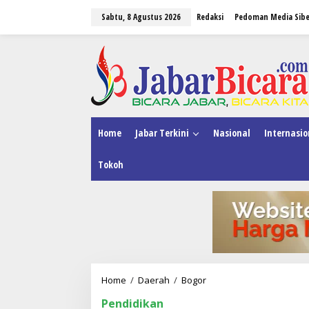
L
Sabtu, 8 Agustus 2026
Redaksi
Pedoman Media Sibe
e
w
a
tutup
t
i
k
e
k
o
n
Home
Jabar Terkini
Nasional
Internasio
t
e
Tokoh
n
Home
/
Daerah
/
Bogor
P
o
Pendidikan
l