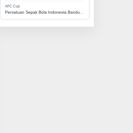
1
Persijap Jepara
34
9
9
16
36
AFC Cup
3
Persatuan Sepak Bola Indonesia Bandung vs Manila Digger FC
1
Madura United FC
34
9
8
17
35
4
1
PSM Makassar
34
8
10
16
34
5
1
Persis Solo
34
8
10
16
34
6
1
Semen Padang FC
34
5
5
24
20
7
1
PSBS Biak
34
4
6
24
18
8