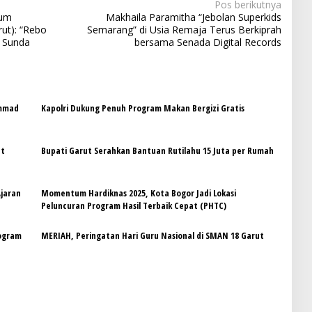
Pos berikutnya
mum
Makhaila Paramitha “Jebolan Superkids
ut): “Rebo
Semarang” di Usia Remaja Terus Berkiprah
 Sunda
bersama Senada Digital Records
ammad
Kapolri Dukung Penuh Program Makan Bergizi Gratis
at
Bupati Garut Serahkan Bantuan Rutilahu 15 Juta per Rumah
Ajaran
Momentum Hardiknas 2025, Kota Bogor Jadi Lokasi
Peluncuran Program Hasil Terbaik Cepat (PHTC)
rogram
MERIAH, Peringatan Hari Guru Nasional di SMAN 18 Garut