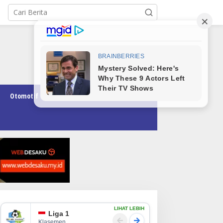
Otomotif
Pendidikan
Teknologi
Opini
LIHAT LEBIH
Liga 1
Klasemen