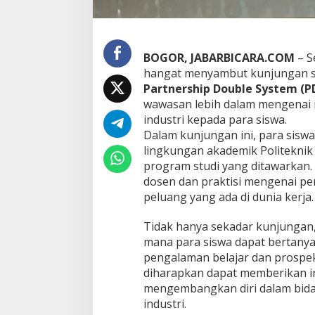
u
n
g
a
BOGOR, JABARBICARA.COM
– S
n
hangat menyambut kunjungan s
S
M
Partnership Double System (P
A
wawasan lebih dalam mengenai il
N
industri kepada para siswa.
1
Dalam kunjungan ini, para sisw
8
lingkungan akademik Politeknik 
G
a
program studi yang ditawarkan.
r
dosen dan praktisi mengenai per
u
peluang yang ada di dunia kerja.
t
d
Tidak hanya sekadar kunjungan, k
a
l
mana para siswa dapat bertany
a
pengalaman belajar dan prospek 
m
diharapkan dapat memberikan ins
P
mengembangkan diri dalam bida
r
o
industri.
g