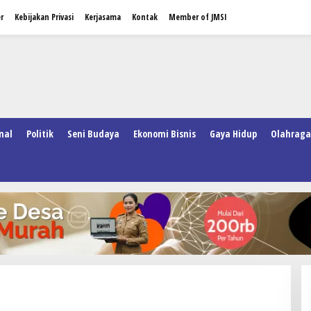
r
Kebijakan Privasi
Kerjasama
Kontak
Member of JMSI
nal
Politik
Seni Budaya
Ekonomi Bisnis
Gaya Hidup
Olahraga