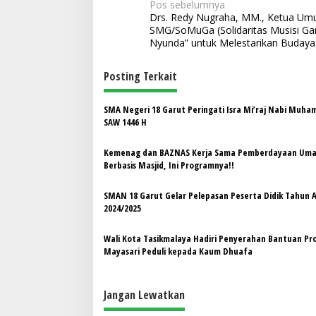
N
Pos sebelumnya
Drs. Redy Nugraha, MM., Ketua U
a
SMG/SoMuGa (Solidaritas Musisi Gar
v
Nyunda” untuk Melestarikan Budaya
i
Posting Terkait
g
a
SMA Negeri 18 Garut Peringati Isra Mi’raj Nabi Muh
s
SAW 1446 H
i
Kemenag dan BAZNAS Kerja Sama Pemberdayaan Um
p
Berbasis Masjid, Ini Programnya!!
o
SMAN 18 Garut Gelar Pelepasan Peserta Didik Tahun 
s
2024/2025
Wali Kota Tasikmalaya Hadiri Penyerahan Bantuan P
Mayasari Peduli kepada Kaum Dhuafa
Jangan Lewatkan