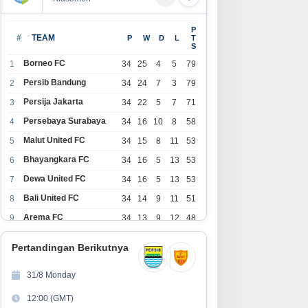
P
#
TEAM
P
W
D
L
T
S
Borneo FC
1
34
25
4
5
79
Persib Bandung
2
34
24
7
3
79
Persija Jakarta
3
34
22
5
7
71
Persebaya Surabaya
4
34
16
10
8
58
Malut United FC
5
34
15
8
11
53
Bhayangkara FC
6
34
16
5
13
53
Dewa United FC
7
34
16
5
13
53
Bali United FC
8
34
14
9
11
51
Arema FC
9
34
13
9
12
48
1
Persita Tangerang
34
13
6
15
45
0
Pertandingan Berikutnya
1
PSIM Yogyakarta
34
11
12
11
45
1
31/8 Monday
1
Persik Kediri
34
11
6
17
39
12:00 (GMT)
2