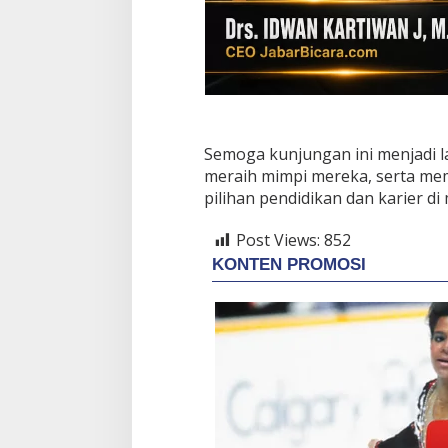
e
m
(
P
D
S
)
Semoga kunjungan ini menjadi l
meraih mimpi mereka, serta me
pilihan pendidikan dan karier di
Post Views:
852