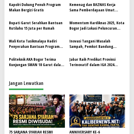
s
Kapolri Dukung Penuh Program
Kemenag dan BAZNAS Kerja
i
Makan Bergizi Gratis
Sama Pemberdayaan Umat
p
Berbasis Masjid, Ini Programnya!!
Bupati Garut Serahkan Bantuan
Momentum Hardiknas 2025, Kota
o
Rutilahu 15 Juta per Rumah
Bogor Jadi Lokasi Peluncuran
s
Program Hasil Terbaik Cepat
(PHTC)
Wali Kota Tasikmalaya Hadiri
Inovasi Tangani Masalah
Penyerahan Bantuan Program
Sampah, Pemkot Bandung
Mayasari Peduli kepada Kaum
Luncurkan Mobil Pacman
Dhuafa
Politeknik AKA Bogor Terima
Jabar Raih Predikat Provinsi
Kunjungan SMAN 18 Garut dalam
Terinovatif dalam IGA 2024
Program Partnership Double
Sapawarga jadi inovasi unggulan
System (PDS)
dalam transformasi digital
Jangan Lewatkan
75 SARJANA SYARIAH RESMI
ANNIVERSARY KE-6