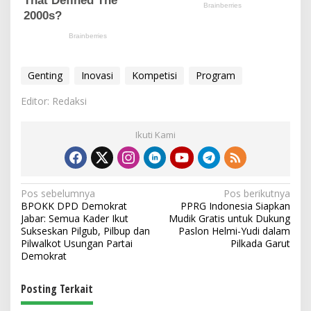
Genting
Inovasi
Kompetisi
Program
Editor: Redaksi
Ikuti Kami
N
Pos sebelumnya
Pos berikutnya
BPOKK DPD Demokrat
PPRG Indonesia Siapkan
a
Jabar: Semua Kader Ikut
Mudik Gratis untuk Dukung
v
Sukseskan Pilgub, Pilbup dan
Paslon Helmi-Yudi dalam
Pilwalkot Usungan Partai
Pilkada Garut
i
Demokrat
g
Posting Terkait
a