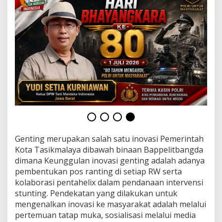
2
4
M
e
l
a
l
u
i
P
r
o
g
r
a
m
Genting merupakan salah satu inovasi Pemerintah
'
Kota Tasikmalaya dibawah binaan Bappelitbangda
G
dimana Keunggulan inovasi genting adalah adanya
E
pembentukan pos ranting di setiap RW serta
N
kolaborasi pentahelix dalam pendanaan intervensi
T
I
stunting. Pendekatan yang dilakukan untuk
N
mengenalkan inovasi ke masyarakat adalah melalui
G
pertemuan tatap muka, sosialisasi melalui media
'