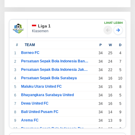
LIHAT LEBIH
Liga 1
Klasemen
#
TEAM
P
W
D
L
Borneo FC
1
34
25
4
5
Persatuan Sepak Bola Indonesia Bandung
2
34
24
7
3
Persatuan Sepak Bola Indonesia Jakarta
3
34
22
5
7
Persatuan Sepak Bola Surabaya
4
34
16
10
8
Maluku Utara United FC
5
34
15
8
11
Bhayangkara Surabaya United
6
34
16
5
13
Dewa United FC
7
34
16
5
13
Bali United Pusam FC
8
34
14
9
11
Arema FC
9
34
13
9
12
Persatuan Sepak Bola Indonesia Tangerang
10
34
13
6
15