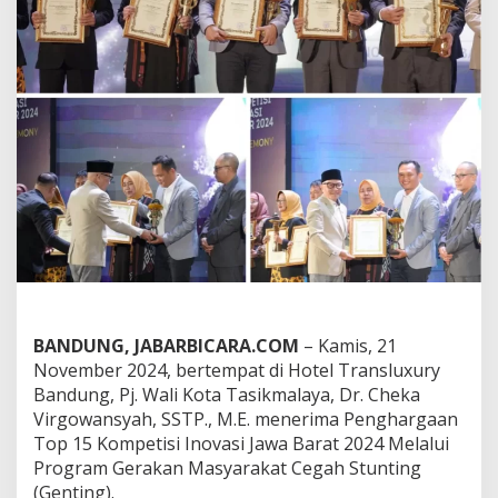
a
y
a
R
a
i
h
P
e
n
g
h
a
r
g
a
a
n
BANDUNG, JABARBICARA.COM
– Kamis, 21
T
November 2024, bertempat di Hotel Transluxury
o
Bandung, Pj. Wali Kota Tasikmalaya, Dr. Cheka
p
Virgowansyah, SSTP., M.E. menerima Penghargaan
1
Top 15 Kompetisi Inovasi Jawa Barat 2024 Melalui
5
K
Program Gerakan Masyarakat Cegah Stunting
o
(Genting).