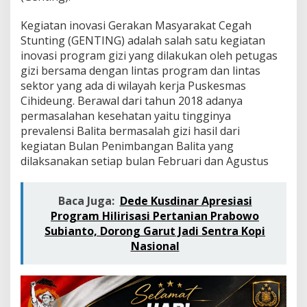
m
p
Kegiatan inovasi Gerakan Masyarakat Cegah
e
Stunting (GENTING) adalah salah satu kegiatan
t
i
inovasi program gizi yang dilakukan oleh petugas
s
gizi bersama dengan lintas program dan lintas
i
sektor yang ada di wilayah kerja Puskesmas
I
Cihideung. Berawal dari tahun 2018 adanya
n
o
permasalahan kesehatan yaitu tingginya
v
prevalensi Balita bermasalah gizi hasil dari
a
kegiatan Bulan Penimbangan Balita yang
s
dilaksanakan setiap bulan Februari dan Agustus
i
J
a
Baca Juga:
Dede Kusdinar Apresiasi
w
a
Program Hilirisasi Pertanian Prabowo
B
Subianto, Dorong Garut Jadi Sentra Kopi
a
Nasional
r
a
t
2
0