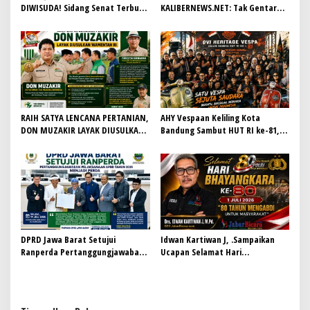
DIWISUDA! Sidang Senat Terbuka
KALIBERNEWS.NET: Tak Gentar
STEI Yapisha Garut Berlangsung
Kawal Fakta, Bersih-Bersih
Khidmat, Siapkan Lulusan
Redaksi Demi Jurnalisme
Berdaya Saing dan Berintegritas
Bermartabat
RAIH SATYA LENCANA PERTANIAN,
AHY Vespaan Keliling Kota
DON MUZAKIR LAYAK DIUSULKAN
Bandung Sambut HUT RI ke-81,
WAMENTAN RI
Gaungkan Persaudaraan dan Aksi
Kemanusiaan
DPRD Jawa Barat Setujui
Idwan Kartiwan J, .Sampaikan
Ranperda Pertanggungjawaban
Ucapan Selamat Hari
Pelaksanaan APBD Tahun 2025
Bhayangkara ke-80: “80 Tahun
Menjadi Perda
Mengabdi untuk Masyarakat”