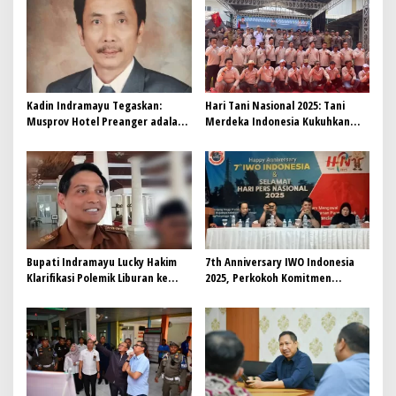
Kadin Indramayu Tegaskan:
Hari Tani Nasional 2025: Tani
Musprov Hotel Preanger adalah
Merdeka Indonesia Kukuhkan
Satu-Satunya yang Sah Secara
Komitmen Prabowoisme untuk
AD/ART
Swasembada Pangan
Bupati Indramayu Lucky Hakim
7th Anniversary IWO Indonesia
Klarifikasi Polemik Liburan ke
2025, Perkokoh Komitmen
Jepang
Sebagai Jurnalis Terpercaya