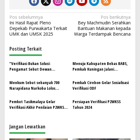
N
Pos sebelumnya
Pos berikutnya
Ini Hasil Rapat Pleno
Bey Machmudin Serahkan
a
Depekab Purwakarta Terkait
Bantuan Makanan kepada
v
UMK dan UMSK 2025
Warga Terdampak Bencana
i
Posting Terkait
g
a
“Verifikasi Bukan Solusi:
Menuju Kabupaten Bebas BABS,
s
Pengamat Sebut Dewan
Pemkab Kuningan Jalani
Pendidikan Garut Terjebak
Verifikasi Lapangan ODF oleh Tim
i
Pendekatan Dangkal”
Provinsi Jabar
Menkum Sebut sebanyak 700
Pemkab Cirebon Gelar Sosialisasi
p
Narapidana Narkoba Lolos
Verifikasi ODF
Verifikasi Amnesti
o
Pemkot Tasikmalaya Gelar
Persiapan Verifikasi P2WKSS
s
Verifikasi Akhir Penilaian P2WKSS
Tahun 2024
Tingkat Jabar Tahun 2024
Jangan Lewatkan