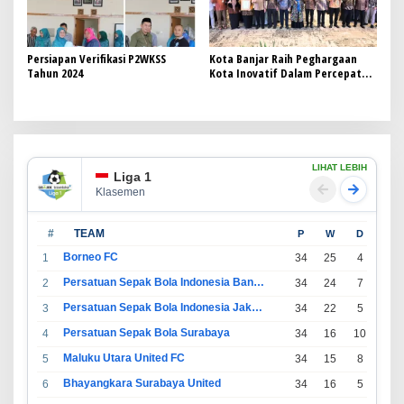
Persiapan Verifikasi P2WKSS
Kota Banjar Raih Peghargaan
Tahun 2024
Kota Inovatif Dalam Percepatan
Penurunan Stunting Tahun 2024
LIHAT LEBIH
Liga 1
Klasemen
#
TEAM
P
W
D
L
Borneo FC
1
34
25
4
5
Persatuan Sepak Bola Indonesia Bandung
2
34
24
7
3
Persatuan Sepak Bola Indonesia Jakarta
3
34
22
5
7
Persatuan Sepak Bola Surabaya
4
34
16
10
8
Maluku Utara United FC
5
34
15
8
11
Bhayangkara Surabaya United
6
34
16
5
13