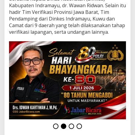
F
Kabupaten Indramayu, dr. Wawan Ridwan. Selain itu
1
hadir Tim Verifikasi Provinsi Jawa Barat, Tim
0
0
Pendamping dari Dinkes Indramayu, Kuwu dan
P
Camat dari 9 daerah yang telah dilaksanakan tahap
e
verifikasi lapangan, serta undangan lainnya.
r
s
e
n