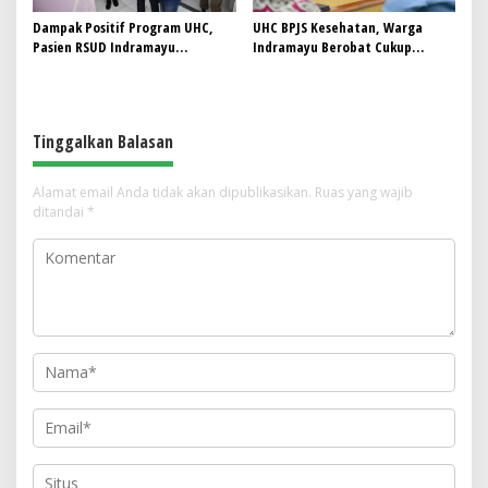
Dampak Positif Program UHC,
UHC BPJS Kesehatan, Warga
Pasien RSUD Indramayu
Indramayu Berobat Cukup
Meningkat 10 Persen
Gunakan NIK
Tinggalkan Balasan
Alamat email Anda tidak akan dipublikasikan.
Ruas yang wajib
ditandai
*