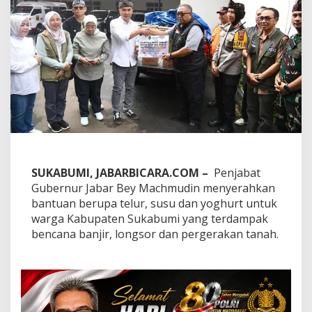
r
a
h
k
a
n
B
a
n
t
u
a
n
M
SUKABUMI, JABARBICARA.COM –
Penjabat
a
Gubernur Jabar Bey Machmudin menyerahkan
k
bantuan berupa telur, susu dan yoghurt untuk
a
n
warga Kabupaten Sukabumi yang terdampak
a
bencana banjir, longsor dan pergerakan tanah.
n
k
e
p
a
d