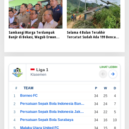
Sambangi Warga Terdampak
Selama 4 Bulan Terakhir
Banjir di Bekasi, Wagub Erwan
Tercatat Sudah Ada 199 Bencana
Setiawan Pastikan Penanganan
Melanda Kabupaten Garut
Berjalan Baikm
LIHAT LEBIH
Liga 1
Klasemen
#
TEAM
P
W
D
L
Borneo FC
1
34
25
4
5
Persatuan Sepak Bola Indonesia Bandung
2
34
24
7
3
Persatuan Sepak Bola Indonesia Jakarta
3
34
22
5
7
Persatuan Sepak Bola Surabaya
4
34
16
10
8
Maluku Utara United FC
5
34
15
8
11