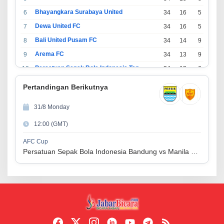
Bhayangkara Surabaya United
6
34
16
5
13
Dewa United FC
7
34
16
5
13
Bali United Pusam FC
8
34
14
9
11
Arema FC
9
34
13
9
12
Persatuan Sepak Bola Indonesia Tangerang
10
34
13
6
15
PSIM Yogyakarta
11
34
11
12
11
Pertandingan Berikutnya
Persatuan Sepakbola Indonesia Kediri
12
34
11
6
17
31/8 Monday
Perserikatan Sepak Bola Indonesia Jepara
13
34
9
9
16
12:00 (GMT)
Madura United FC
14
34
9
8
17
Persatuan Sepakbola Makassar
15
34
8
10
16
AFC Cup
Persatuan Sepak Bola Indonesia Bandung vs Manila Digger FC
Persis Solo
16
34
8
10
16
Semen Padang FC
17
34
5
5
24
Persatuan Sepak Bola Biak Sekitarnya
18
34
4
6
24