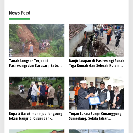
News Feed
Tanah Longsor Terjadi di
Banjir Luapan di Pasirwangi Rusak
Pasirwangi dan Barusari, Satu
Tiga Rumah dan Sebuah Kolam
Masjid Terancam dan Akses Jalan
Warga
Terputus
Bupati Garut meninjau langsung
Tinjau Lokasi Banjir Cimanggung
lokasi banjir di Cisurupan-
Sumedang, Sekda Jabar
Cikajang
Tekankan Pencegahan dan Solusi