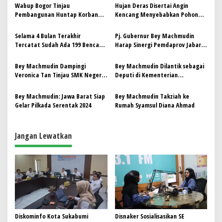
Wabup Bogor Tinjau
Hujan Deras Disertai Angin
i
Pembangunan Huntap Korban
Kencang Menyebabkan Pohon
p
Terdampak Bencana Sukajaya
Besar Tumbang Di Samarang
Garut
Selama 4 Bulan Terakhir
Pj. Gubernur Bey Machmudin
o
Tercatat Sudah Ada 199 Bencana
Harap Sinergi Pemdaprov Jabar
s
Melanda Kabupaten Garut
dan Unpad Diperkuat
Bey Machmudin Dampingi
Bey Machmudin Dilantik sebagai
Veronica Tan Tinjau SMK Negeri
Deputi di Kementerian
Tegalwaru Puwarkarta
Sekretariat Negara
Bey Machmudin: Jawa Barat Siap
Bey Machmudin Takziah ke
Gelar Pilkada Serentak 2024
Rumah Syamsul Diana Ahmad
Jangan Lewatkan
Diskominfo Kota Sukabumi
Disnaker Sosialisasikan SE