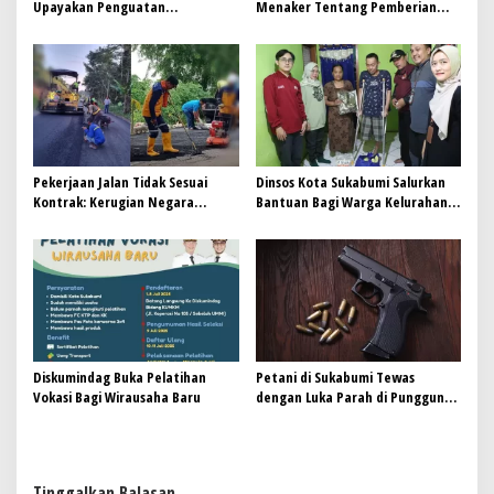
Upayakan Penguatan
Menaker Tentang Pemberian
Infrastruktur Sistem
THR dan BHR
Pemerintahan Berbasis
Elektronik
Pekerjaan Jalan Tidak Sesuai
Dinsos Kota Sukabumi Salurkan
Kontrak: Kerugian Negara
Bantuan Bagi Warga Kelurahan
Mencapai Miliaran Rupiah, FPP
Tipar
Jawa Barat Meminta Gubernur
Segera Mengevaluasi UPTD
PJJWP II BMPR Jawa Barat
Diskumindag Buka Pelatihan
Petani di Sukabumi Tewas
Vokasi Bagi Wirausaha Baru
dengan Luka Parah di Punggung,
Diduga Akibat Peluru Nyasar
saat Tidur di Gubuk
Tinggalkan Balasan