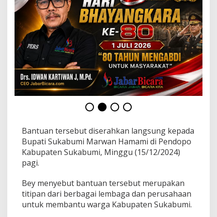
a
W
a
r
g
a
T
e
r
d
a
m
p
a
k
Bantuan tersebut diserahkan langsung kepada
B
Bupati Sukabumi Marwan Hamami di Pendopo
e
n
Kabupaten Sukabumi, Minggu (15/12/2024)
c
pagi.
a
n
Bey menyebut bantuan tersebut merupakan
a
titipan dari berbagai lembaga dan perusahaan
untuk membantu warga Kabupaten Sukabumi.