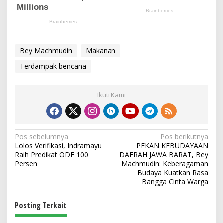
Bey Machmudin
Makanan
Terdampak bencana
Ikuti Kami
N
Pos sebelumnya
Pos berikutnya
Lolos Verifikasi, Indramayu
PEKAN KEBUDAYAAN
a
Raih Predikat ODF 100
DAERAH JAWA BARAT, Bey
v
Persen
Machmudin: Keberagaman
Budaya Kuatkan Rasa
i
Bangga Cinta Warga
g
Posting Terkait
a
s