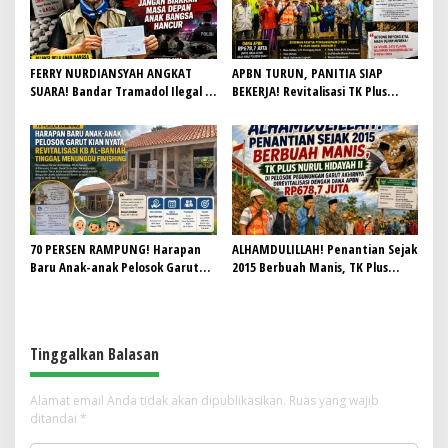
FERRY NURDIANSYAH ANGKAT
APBN TURUN, PANITIA SIAP
SUARA! Bandar Tramadol Ilegal di
BEKERJA! Revitalisasi TK Plus
Garut Harus Ditindak Tegas,
Nurul Hidayah II Dimulai dengan
Jangan Biarkan Masa Depan Anak
Semangat Gotong Royong
Bangsa Hancur
70 PERSEN RAMPUNG! Harapan
ALHAMDULILLAH! Penantian Sejak
Baru Anak-anak Pelosok Garut
2015 Berbuah Manis, TK Plus
Kian Nyata, Revitalisasi KB Al-
Nurul Hidayah II di Pelosok
Baniah Tinggal Menunggu
Pegunungan Garut Akhirnya
Finishing
Direvitalisasi dengan Dana APBN
Rp678,7 Juta
Tinggalkan Balasan
Alamat email Anda tidak akan dipublikasikan.
Ruas yang wajib
ditandai
*