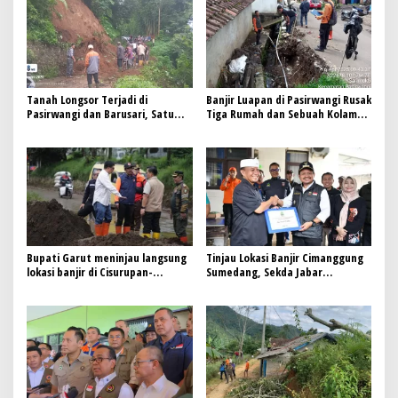
Tanah Longsor Terjadi di
Banjir Luapan di Pasirwangi Rusak
Pasirwangi dan Barusari, Satu
Tiga Rumah dan Sebuah Kolam
Masjid Terancam dan Akses Jalan
Warga
Terputus
Bupati Garut meninjau langsung
Tinjau Lokasi Banjir Cimanggung
lokasi banjir di Cisurupan-
Sumedang, Sekda Jabar
Cikajang
Tekankan Pencegahan dan Solusi