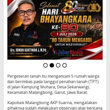
n
M
a
l
a
n
g
b
o
n
g
K
a
b
u
p
a
Pergeseran tanah itu mengancam 5 rumah warga
t
e
dan berimbas pada tanggul penahan tanah (TPT)
n
di jalan Kampung Muhara, Desa Sekarwangi,
G
Kecamatan Malangbong, Garut, Jawa Barat.
a
r
Kapolsek Malangbong AKP Suarna, mengatakan
u
t
pihaknya sudah melakukan observasi atas bencana