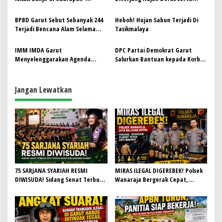
Cikajang
Angin Kencang di Garut
o
BPBD Garut Sebut Sebanyak 244
Heboh! Hujan Sabun Terjadi Di
s
Terjadi Bencana Alam Selama
Tasikmalaya
Musim Hujan
IMM IMDA Garut
DPC Partai Demokrat Garut
Menyelenggarakan Agenda
Salurkan Bantuan kepada Korban
Mitigasi Bencana Untuk
Banjir di Cimacan Tarogong Kidul
Menciptakan Kesadaran
Dikalangan Mahasiswa
Jangan Lewatkan
75 SARJANA SYARIAH RESMI
MIRAS ILEGAL DIGEREBEK! Polsek
DIWISUDA! Sidang Senat Terbuka
Wanaraja Bergerak Cepat,
STEI Yapisha Garut Berlangsung
Penjual Terancam Dijerat Perda
Khidmat, Siapkan Lulusan
Anti Maksiat
Berdaya Saing dan Berintegritas