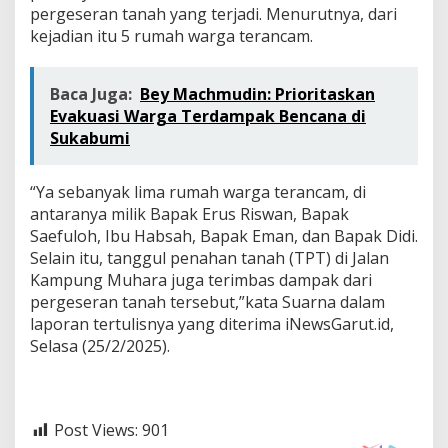
D
pergeseran tanah yang terjadi. Menurutnya, dari
i
kejadian itu 5 rumah warga terancam.
S
e
b
Baca Juga:
Bey Machmudin: Prioritaskan
a
Evakuasi Warga Terdampak Bencana di
b
k
Sukabumi
a
n
O
“Ya sebanyak lima rumah warga terancam, di
l
antaranya milik Bapak Erus Riswan, Bapak
e
Saefuloh, Ibu Habsah, Bapak Eman, dan Bapak Didi.
h
Selain itu, tanggul penahan tanah (TPT) di Jalan
H
u
Kampung Muhara juga terimbas dampak dari
j
pergeseran tanah tersebut,”kata Suarna dalam
a
laporan tertulisnya yang diterima iNewsGarut.id,
n
Selasa (25/2/2025).
D
e
r
a
s
Post Views:
901