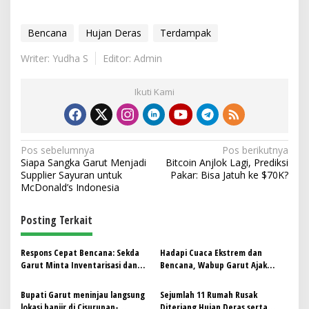
Bencana
Hujan Deras
Terdampak
Writer: Yudha S
Editor: Admin
Ikuti Kami
N
Pos sebelumnya
Pos berikutnya
Siapa Sangka Garut Menjadi
Bitcoin Anjlok Lagi, Prediksi
a
Supplier Sayuran untuk
Pakar: Bisa Jatuh ke $70K?
v
McDonald’s Indonesia
i
Posting Terkait
g
a
Respons Cepat Bencana: Sekda
Hadapi Cuaca Ekstrem dan
s
Garut Minta Inventarisasi dan
Bencana, Wabup Garut Ajak
Imbau Warga Aktif Bermitigasi
Semua Pihak Jadi Pelopor
i
Kebersihan Lingkungan
Bupati Garut meninjau langsung
Sejumlah 11 Rumah Rusak
p
lokasi banjir di Cisurupan-
Diterjang Hujan Deras serta