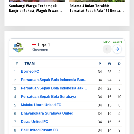
Sambangi Warga Terdampak
Selama 4 Bulan Terakhir
Banjir di Bekasi, Wagub Erwan
Tercatat Sudah Ada 199 Bencana
Setiawan Pastikan Penanganan
Melanda Kabupaten Garut
Berjalan Baikm
LIHAT LEBIH
Liga 1
Klasemen
#
TEAM
P
W
D
L
Borneo FC
1
34
25
4
5
Persatuan Sepak Bola Indonesia Bandung
2
34
24
7
3
Persatuan Sepak Bola Indonesia Jakarta
3
34
22
5
7
Persatuan Sepak Bola Surabaya
4
34
16
10
8
Maluku Utara United FC
5
34
15
8
11
Bhayangkara Surabaya United
6
34
16
5
13
Dewa United FC
7
34
16
5
13
Bali United Pusam FC
8
34
14
9
11