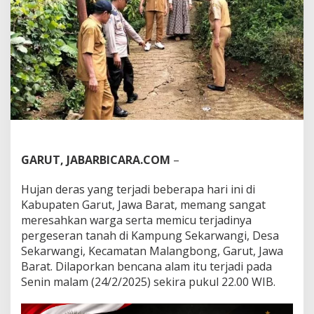
h
D
i
D
e
s
a
S
e
k
a
r
w
GARUT, JABARBICARA.COM
–
a
n
Hujan deras yang terjadi beberapa hari ini di
g
Kabupaten Garut, Jawa Barat, memang sangat
i
K
meresahkan warga serta memicu terjadinya
e
pergeseran tanah di Kampung Sekarwangi, Desa
c
Sekarwangi, Kecamatan Malangbong, Garut, Jawa
a
Barat. Dilaporkan bencana alam itu terjadi pada
m
a
Senin malam (24/2/2025) sekira pukul 22.00 WIB.
t
a