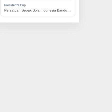
1
Perserikatan Sepak Bola Indonesia Jepara
34
9
9
16
36
President's Cup
3
Persatuan Sepak Bola Indonesia Bandung vs Persatuan Sepak Bola Surabaya
1
Madura United FC
34
9
8
17
35
4
1
Persatuan Sepakbola Makassar
34
8
10
16
34
5
1
Persis Solo
34
8
10
16
34
6
1
Semen Padang FC
34
5
5
24
20
7
1
Persatuan Sepak Bola Biak Sekitarnya
34
4
6
24
18
8