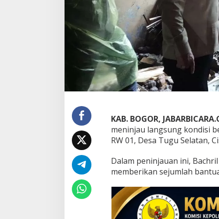
L
o
k
a
s
i
B
e
n
c
a
n
a
KAB. BOGOR, JABARBICARA
T
meninjau langsung kondisi b
u
g
RW 01, Desa Tugu Selatan, Ci
u
S
Dalam peninjauan ini, Bachr
e
memberikan sejumlah bantu
l
a
t
a
n
d