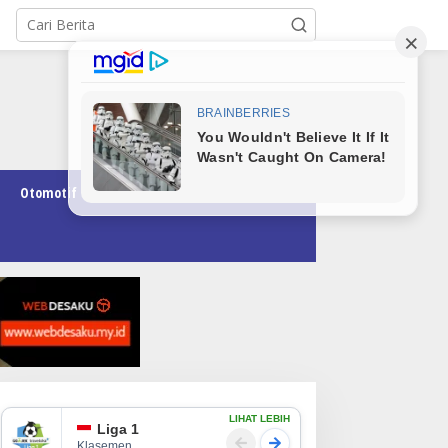
Otomotif
Pendidikan
Teknologi
Opini
LIHAT LEBIH
Liga 1
Klasemen