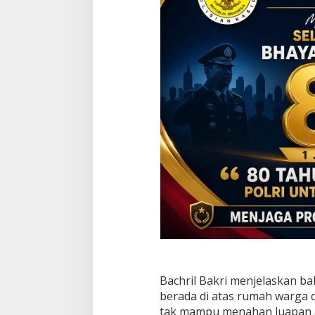
a
n
S
e
r
a
h
k
a
n
B
a
n
t
u
a
n
Bachril Bakri menjelaskan bah
berada di atas rumah warga 
tak mampu menahan luapan air