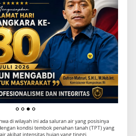
wa di wilayah ini ada saluran air yang posisinya
dengan kondisi tembok penahan tanah (TPT) yang
 akibat intensitas hujan yang tinggi.