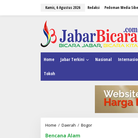
L
Kamis, 6 Agustus 2026
Redaksi
Pedoman Media Sibe
e
w
a
tutup
t
i
k
e
k
o
n
Home
Jabar Terkini
Nasional
Internasio
t
e
Tokoh
n
Home
/
Daerah
/
Bogor
P
j
Bencana Alam
.