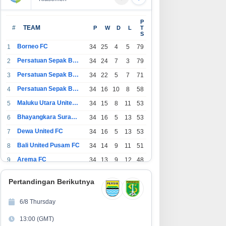
P
#
TEAM
P
W
D
L
T
S
Borneo FC
1
34
25
4
5
79
Persatuan Sepak Bola Indonesia Bandung
2
34
24
7
3
79
Persatuan Sepak Bola Indonesia Jakarta
3
34
22
5
7
71
Persatuan Sepak Bola Surabaya
4
34
16
10
8
58
Maluku Utara United FC
5
34
15
8
11
53
Bhayangkara Surabaya United
6
34
16
5
13
53
Dewa United FC
7
34
16
5
13
53
Bali United Pusam FC
8
34
14
9
11
51
Arema FC
9
34
13
9
12
48
1
Persatuan Sepak Bola Indonesia Tangerang
34
13
6
15
45
0
Pertandingan Berikutnya
1
PSIM Yogyakarta
34
11
12
11
45
1
6/8 Thursday
1
Persatuan Sepakbola Indonesia Kediri
34
11
6
17
39
13:00 (GMT)
2