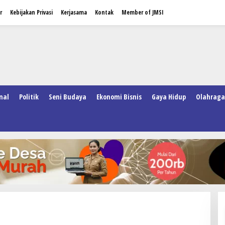
r
Kebijakan Privasi
Kerjasama
Kontak
Member of JMSI
nal
Politik
Seni Budaya
Ekonomi Bisnis
Gaya Hidup
Olahraga