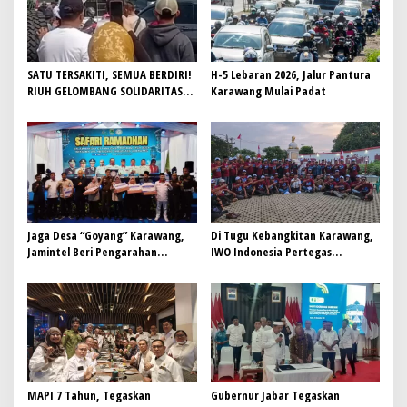
SATU TERSAKITI, SEMUA BERDIRI!
H-5 Lebaran 2026, Jalur Pantura
RIUH GELOMBANG SOLIDARITAS
Karawang Mulai Padat
RIBUAN KEPALA DESA SE-JAWA
BARAT MENGGUNCANG
KARAWANG
Jaga Desa “Goyang” Karawang,
Di Tugu Kebangkitan Karawang,
Jamintel Beri Pengarahan
IWO Indonesia Pertegas
kepada BPD se-Kabupaten
Komitmen Profesionalisme
Jurnalistik
MAPI 7 Tahun, Tegaskan
Gubernur Jabar Tegaskan