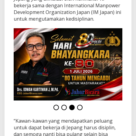
g
bekerja sama dengan International Manpower
J
Development Organization Japan (IM Japan) ini
e
p
untuk mengutamakan kedisiplinan.
a
n
g
u
n
t
u
k
W
a
r
g
a
K
a
r
a
w
“Kawan-kawan yang mendapatkan peluang
a
untuk dapat bekerja di Jepang harus disiplin,
n
g
dan semoga nanti bisa pulang selain bisa