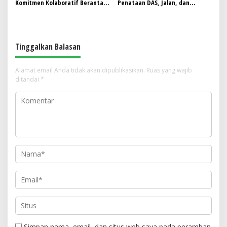
Komitmen Kolaboratif Berantas
Penataan DAS, Jalan, dan
Pungli Menuju Indonesia Maju
Gerbang Tol Jadi Prioritas di
Jabar
Tinggalkan Balasan
Alamat email Anda tidak akan dipublikasikan.
Ruas yang wajib
ditandai
*
Simpan nama, email, dan situs web saya pada peramban