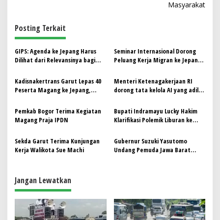
Masyarakat
g
a
Posting Terkait
s
i
GIPS: Agenda ke Jepang Harus
Seminar Internasional Dorong
p
Dilihat dari Relevansinya bagi
Peluang Kerja Migran ke Jepang
Garut, Bukan dari Isu Murahan
sebagai Solusi Pengangguran di
o
Garut
Kadisnakertrans Garut Lepas 40
Menteri Ketenagakerjaan RI
s
Peserta Magang ke Jepang,
dorong tata kelola AI yang adil
Dorong Pemberdayaan Generasi
dan kolaboratif di forum BRICIS
Muda
Pemkab Bogor Terima Kegiatan
Bupati Indramayu Lucky Hakim
Magang Praja IPDN
Klarifikasi Polemik Liburan ke
Jepang
Sekda Garut Terima Kunjungan
Gubernur Suzuki Yasutomo
Kerja Walikota Sue Machi
Undang Pemuda Jawa Barat
Kuliah di Shizuoka Jepang
Jangan Lewatkan