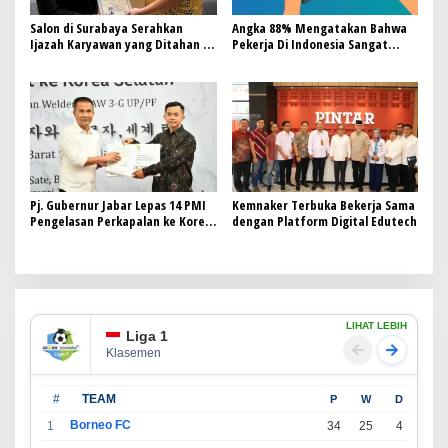
Salon di Surabaya Serahkan
Angka 88% Mengatakan Bahwa
Ijazah Karyawan yang Ditahan ke
Pekerja Di Indonesia Sangat
Pemkot
Bahagia dengan Pekerjaan Nya
Saat Ini
Pj. Gubernur Jabar Lepas 14 PMI
Kemnaker Terbuka Bekerja Sama
Pengelasan Perkapalan ke Korea
dengan Platform Digital Edutech
Selatan
LIHAT LEBIH
Liga 1
Klasemen
#
TEAM
P
W
D
L
Borneo FC
1
34
25
4
5