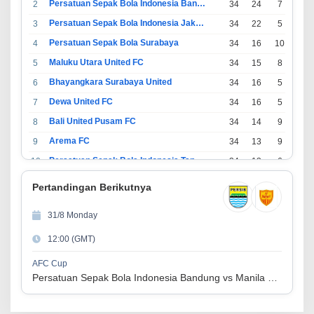
Persatuan Sepak Bola Indonesia Bandung
2
34
24
7
3
Persatuan Sepak Bola Indonesia Jakarta
3
34
22
5
7
Persatuan Sepak Bola Surabaya
4
34
16
10
8
Maluku Utara United FC
5
34
15
8
11
Bhayangkara Surabaya United
6
34
16
5
13
Dewa United FC
7
34
16
5
13
Bali United Pusam FC
8
34
14
9
11
Arema FC
9
34
13
9
12
Persatuan Sepak Bola Indonesia Tangerang
10
34
13
6
15
PSIM Yogyakarta
11
34
11
12
11
Pertandingan Berikutnya
Persatuan Sepakbola Indonesia Kediri
12
34
11
6
17
31/8 Monday
Perserikatan Sepak Bola Indonesia Jepara
13
34
9
9
16
12:00 (GMT)
Madura United FC
14
34
9
8
17
Persatuan Sepakbola Makassar
15
34
8
10
16
AFC Cup
Persatuan Sepak Bola Indonesia Bandung vs Manila Digger FC
Persis Solo
16
34
8
10
16
Semen Padang FC
17
34
5
5
24