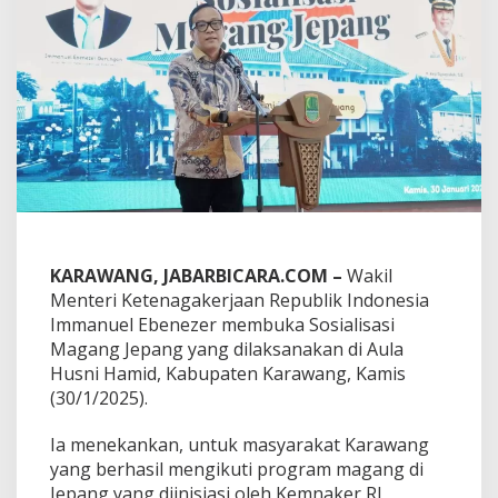
a
r
S
o
s
i
a
l
i
s
a
s
i
P
KARAWANG, JABARBICARA.COM –
Wakil
r
Menteri Ketenagakerjaan Republik Indonesia
o
Immanuel Ebenezer membuka Sosialisasi
g
r
Magang Jepang yang dilaksanakan di Aula
a
Husni Hamid, Kabupaten Karawang, Kamis
m
(30/1/2025).
M
a
Ia menekankan, untuk masyarakat Karawang
g
a
yang berhasil mengikuti program magang di
n
Jepang yang diinisiasi oleh Kemnaker RI