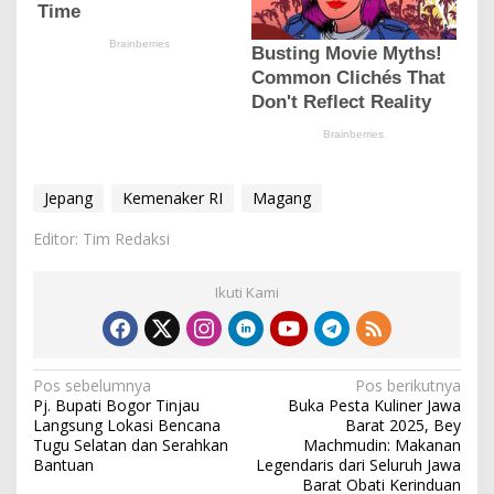
Jepang
Kemenaker RI
Magang
Editor: Tim Redaksi
Ikuti Kami
N
Pos sebelumnya
Pos berikutnya
Pj. Bupati Bogor Tinjau
Buka Pesta Kuliner Jawa
a
Langsung Lokasi Bencana
Barat 2025, Bey
v
Tugu Selatan dan Serahkan
Machmudin: Makanan
Bantuan
Legendaris dari Seluruh Jawa
i
Barat Obati Kerinduan