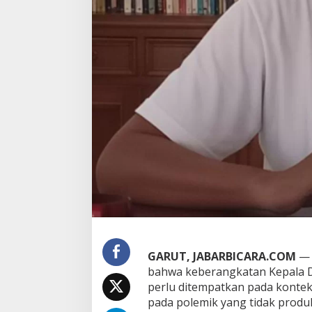
h
a
t
d
a
r
i
R
e
l
e
v
a
n
s
i
n
y
a
b
GARUT, JABARBICARA.COM
— 
a
bahwa keberangkatan Kepala D
g
i
perlu ditempatkan pada kontek
G
pada polemik yang tidak produk
a