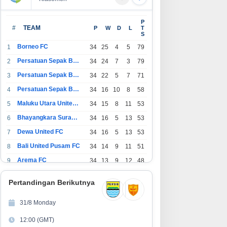
P
#
TEAM
P
W
D
L
T
S
Borneo FC
1
34
25
4
5
79
Persatuan Sepak Bola Indonesia Bandung
2
34
24
7
3
79
Persatuan Sepak Bola Indonesia Jakarta
3
34
22
5
7
71
Persatuan Sepak Bola Surabaya
4
34
16
10
8
58
Maluku Utara United FC
5
34
15
8
11
53
Bhayangkara Surabaya United
6
34
16
5
13
53
Dewa United FC
7
34
16
5
13
53
Bali United Pusam FC
8
34
14
9
11
51
Arema FC
9
34
13
9
12
48
1
Persatuan Sepak Bola Indonesia Tangerang
34
13
6
15
45
0
Pertandingan Berikutnya
1
PSIM Yogyakarta
34
11
12
11
45
1
31/8 Monday
1
Persatuan Sepakbola Indonesia Kediri
34
11
6
17
39
12:00 (GMT)
2