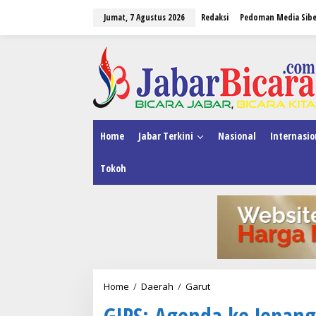
L
Jumat, 7 Agustus 2026
Redaksi
Pedoman Media Sibe
e
w
a
tutup
t
i
k
e
k
o
n
Home
Jabar Terkini
Nasional
Internasio
t
e
Tokoh
n
Home
/
Daerah
/
Garut
G
I
GIPS: Agenda ke Jepang 
P