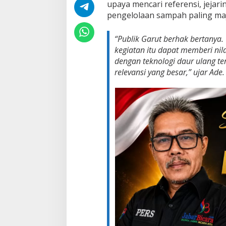
upaya mencari referensi, jejari
r
pengelolaan sampah paling maju
u
t
,
“Publik Garut berhak bertanya.
B
kegiatan itu dapat memberi nila
u
dengan teknologi daur ulang te
k
relevansi yang besar,” ujar Ade.
a
n
d
a
r
i
I
s
u
M
u
r
a
h
a
n