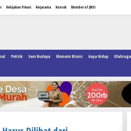
r
Kebijakan Privasi
Kerjasama
Kontak
Member of JMSI
nal
Politik
Seni Budaya
Ekonomi Bisnis
Gaya Hidup
Olahraga
Harus Dilihat dari