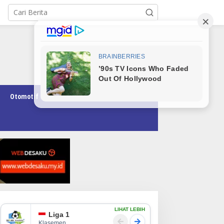
Otomotif
Pendidikan
Teknologi
Opini
LIHAT LEBIH
Liga 1
Klasemen