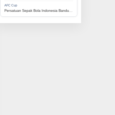
1
Perserikatan Sepak Bola Indonesia Jepara
34
9
9
16
36
AFC Cup
3
Persatuan Sepak Bola Indonesia Bandung vs Manila Digger FC
1
Madura United FC
34
9
8
17
35
4
1
Persatuan Sepakbola Makassar
34
8
10
16
34
5
1
Persis Solo
34
8
10
16
34
6
1
Semen Padang FC
34
5
5
24
20
7
1
Persatuan Sepak Bola Biak Sekitarnya
34
4
6
24
18
8