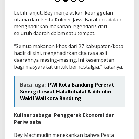
S
e
Lebih lanjut, Bey menjelaskan keunggulan
l
u
utama dari Pesta Kuliner Jawa Barat ini adalah
r
menghadirkan makanan legendaris dari
u
seluruh daerah dalam satu tempat.
h
J
“Semua makanan khas dari 27 kabupaten/kota
a
w
hadir di sini, menghadirkan cita rasa asli
a
daerahnya masing-masing. Ini kesempatan
B
bagi masyarakat untuk bernostalgia,” katanya.
a
r
a
Baca Juga:
PWI Kota Bandung Pererat
t
Sinergi Lewat Halalbihalal & dihadiri
O
b
Wakil Walikota Bandung
a
t
i
Kuliner sebagai Penggerak Ekonomi dan
K
Pariwisata
e
r
Bey Machmudin menekankan bahwa Pesta
i