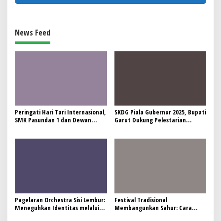
News Feed
Peringati Hari Tari Internasional,
SKDG Piala Gubernur 2025, Bupati
SMK Pasundan 1 dan Dewan
Garut Dukung Pelestarian
Kesenian Garut kembali gelar
Domba Garut Sebagai Identitas
“Pasanggiri Tari Kreasi-Tradisi”
dan Potensi Ekonomi
Pagelaran Orchestra Sisi Lembur:
Festival Tradisional
Meneguhkan Identitas melalui
Membangunkan Sahur: Cara
Kreativitas berlandaskan Budaya
Garut Lestarikan Budaya