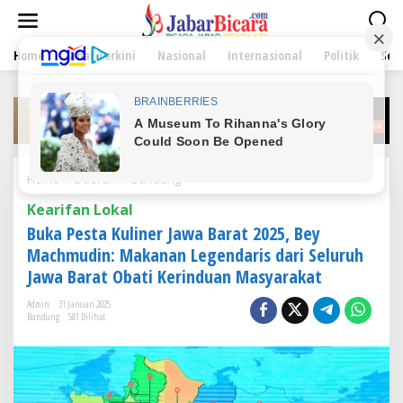
L
e
w
Home
Jabar Terkini
Nasional
Internasional
Politik
Sen
a
t
i
k
e
k
o
n
Home
/
Daerah
/
Bandung
B
t
u
e
Kearifan Lokal
k
n
a
Buka Pesta Kuliner Jawa Barat 2025, Bey
P
Machmudin: Makanan Legendaris dari Seluruh
e
Jawa Barat Obati Kerinduan Masyarakat
s
t
Admin
31 Januari 2025
a
Bandung
581 Dilihat
K
u
l
i
n