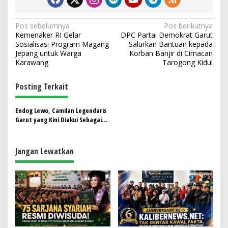
N
Pos sebelumnya
Pos berikutnya
Kemenaker RI Gelar
DPC Partai Demokrat Garut
a
Sosialisasi Program Magang
Salurkan Bantuan kepada
v
Jepang untuk Warga
Korban Banjir di Cimacan
Karawang
Tarogong Kidul
i
g
Posting Terkait
a
s
Endog Lewo, Camilan Legendaris
Garut yang Kini Diakui Sebagai
i
Warisan Budaya
p
Jangan Lewatkan
o
s