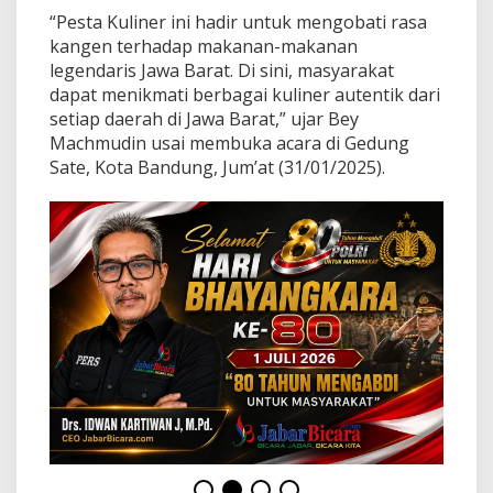
d
“Pesta Kuliner ini hadir untuk mengobati rasa
i
kangen terhadap makanan-makanan
n
:
legendaris Jawa Barat. Di sini, masyarakat
M
dapat menikmati berbagai kuliner autentik dari
a
setiap daerah di Jawa Barat,” ujar Bey
k
Machmudin usai membuka acara di Gedung
a
n
Sate, Kota Bandung, Jum’at (31/01/2025).
a
n
L
e
g
e
n
d
a
r
i
s
d
a
r
i