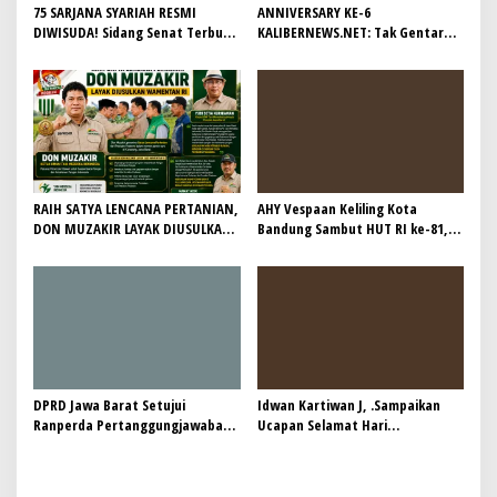
75 SARJANA SYARIAH RESMI
ANNIVERSARY KE-6
DIWISUDA! Sidang Senat Terbuka
KALIBERNEWS.NET: Tak Gentar
STEI Yapisha Garut Berlangsung
Kawal Fakta, Bersih-Bersih
Khidmat, Siapkan Lulusan
Redaksi Demi Jurnalisme
Berdaya Saing dan Berintegritas
Bermartabat
RAIH SATYA LENCANA PERTANIAN,
AHY Vespaan Keliling Kota
DON MUZAKIR LAYAK DIUSULKAN
Bandung Sambut HUT RI ke-81,
WAMENTAN RI
Gaungkan Persaudaraan dan Aksi
Kemanusiaan
DPRD Jawa Barat Setujui
Idwan Kartiwan J, .Sampaikan
Ranperda Pertanggungjawaban
Ucapan Selamat Hari
Pelaksanaan APBD Tahun 2025
Bhayangkara ke-80: “80 Tahun
Menjadi Perda
Mengabdi untuk Masyarakat”