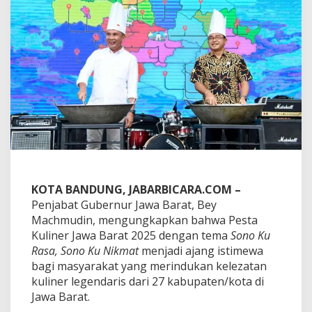
e
r
J
a
w
a
B
a
r
a
t
2
0
2
5
KOTA BANDUNG, JABARBICARA.COM –
,
B
Penjabat Gubernur Jawa Barat, Bey
e
Machmudin, mengungkapkan bahwa Pesta
y
Kuliner Jawa Barat 2025 dengan tema
Sono Ku
M
Rasa, Sono Ku Nikmat
menjadi ajang istimewa
a
bagi masyarakat yang merindukan kelezatan
c
h
kuliner legendaris dari 27 kabupaten/kota di
m
Jawa Barat.
u