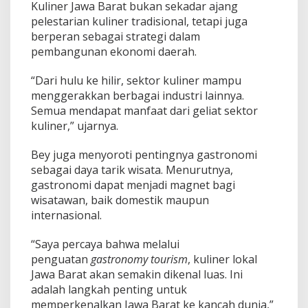
Kuliner Jawa Barat bukan sekadar ajang
n
d
pelestarian kuliner tradisional, tetapi juga
u
berperan sebagai strategi dalam
a
pembangunan ekonomi daerah.
n
M
“Dari hulu ke hilir, sektor kuliner mampu
a
s
menggerakkan berbagai industri lainnya.
y
Semua mendapat manfaat dari geliat sektor
a
kuliner,” ujarnya.
r
a
Bey juga menyoroti pentingnya gastronomi
k
a
sebagai daya tarik wisata. Menurutnya,
t
gastronomi dapat menjadi magnet bagi
wisatawan, baik domestik maupun
internasional.
“Saya percaya bahwa melalui
penguatan
gastronomy tourism
, kuliner lokal
Jawa Barat akan semakin dikenal luas. Ini
adalah langkah penting untuk
memperkenalkan Jawa Barat ke kancah dunia,”