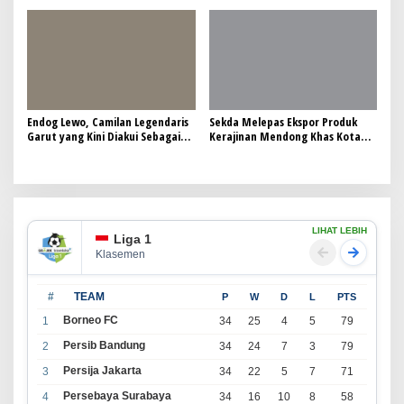
lokal
Ramadan
Endog Lewo, Camilan Legendaris
Sekda Melepas Ekspor Produk
Garut yang Kini Diakui Sebagai
Kerajinan Mendong Khas Kota
Warisan Budaya
Tasikmalaya
LIHAT LEBIH
Liga 1
Klasemen
#
TEAM
P
W
D
L
PTS
Borneo FC
1
34
25
4
5
79
Persib Bandung
2
34
24
7
3
79
Persija Jakarta
3
34
22
5
7
71
Persebaya Surabaya
4
34
16
10
8
58