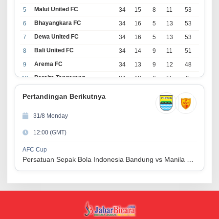
Malut United FC
5
34
15
8
11
53
Bhayangkara FC
6
34
16
5
13
53
Dewa United FC
7
34
16
5
13
53
Bali United FC
8
34
14
9
11
51
Arema FC
9
34
13
9
12
48
Persita Tangerang
10
34
13
6
15
45
PSIM Yogyakarta
11
34
11
12
11
45
Pertandingan Berikutnya
Persik Kediri
12
34
11
6
17
39
31/8 Monday
Persijap Jepara
13
34
9
9
16
36
12:00 (GMT)
Madura United FC
14
34
9
8
17
35
PSM Makassar
15
34
8
10
16
34
AFC Cup
Persatuan Sepak Bola Indonesia Bandung vs Manila Digger FC
Persis Solo
16
34
8
10
16
34
Semen Padang FC
17
34
5
5
24
20
PSBS Biak
18
34
4
6
24
18