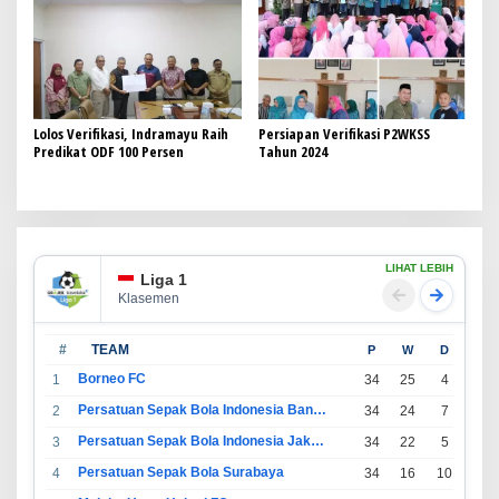
Lolos Verifikasi, Indramayu Raih
Persiapan Verifikasi P2WKSS
Predikat ODF 100 Persen
Tahun 2024
LIHAT LEBIH
Liga 1
Klasemen
#
TEAM
P
W
D
L
Borneo FC
1
34
25
4
5
Persatuan Sepak Bola Indonesia Bandung
2
34
24
7
3
Persatuan Sepak Bola Indonesia Jakarta
3
34
22
5
7
Persatuan Sepak Bola Surabaya
4
34
16
10
8