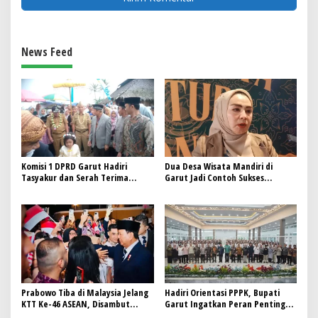
News Feed
Komisi 1 DPRD Garut Hadiri
Dua Desa Wisata Mandiri di
Tasyakur dan Serah Terima
Garut Jadi Contoh Sukses
Jabatan Pj. Kades Sindangraja
Pariwisata Berbasis Masyarakat
Wanaraja
Prabowo Tiba di Malaysia Jelang
Hadiri Orientasi PPPK, Bupati
KTT Ke-46 ASEAN, Disambut
Garut Ingatkan Peran Penting
Antusias Diaspora
PPPK sebagai Pelayan Publik