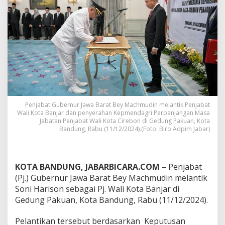
a
r
i
s
o
n
s
e
b
a
g
a
Penjabat Gubernur Jawa Barat Bey Machmudin melantik Penjabat
i
Wali Kota Banjar dan penyerahan Kepmendagri Perpanjangan Masa
P
Jabatan Penjabat Wali Kota Cirebon di Gedung Pakuan, Kota
e
Bandung, Rabu (11/12/2024).(Foto: Biro Adpim Jabar)
n
j
a
b
KOTA BANDUNG, JABARBICARA.COM
– Penjabat
a
(Pj.) Gubernur Jawa Barat Bey Machmudin melantik
t
Soni Harison sebagai Pj. Wali Kota Banjar di
W
Gedung Pakuan, Kota Bandung, Rabu (11/12/2024).
a
l
i
Pelantikan tersebut berdasarkan Keputusan