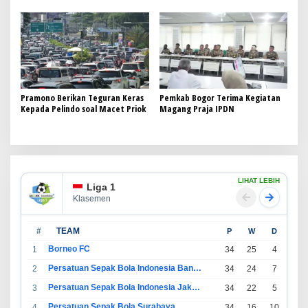
Pramono Berikan Teguran Keras
Pemkab Bogor Terima Kegiatan
Kepada Pelindo soal Macet Priok
Magang Praja IPDN
LIHAT LEBIH
Liga 1
Klasemen
#
TEAM
P
W
D
L
Borneo FC
1
34
25
4
5
Persatuan Sepak Bola Indonesia Bandung
2
34
24
7
3
Persatuan Sepak Bola Indonesia Jakarta
3
34
22
5
7
Persatuan Sepak Bola Surabaya
4
34
16
10
8