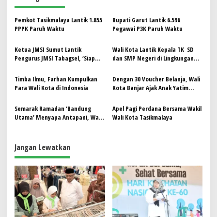
g
Pemkot Tasikmalaya Lantik 1.855
‎Bupati Garut Lantik 6.596
a
PPPK Paruh Waktu
Pegawai P3K Paruh Waktu
s
Ketua JMSI Sumut Lantik
Wali Kota Lantik Kepala TK SD
i
Pengurus JMSI Tabagsel, ‘Siap
dan SMP Negeri di Lingkungan
p
Berkolaborasi Forkopimda Jadi
Dinas Pendidikan Kota
Pilar Informasi’
Tasikmalaya
o
Timba Ilmu, Farhan Kumpulkan
Dengan 30 Voucher Belanja, Wali
Para Wali Kota di Indonesia
Kota Banjar Ajak Anak Yatim
s
Belanja Baju Lebaran
Semarak Ramadan ‘Bandung
Apel Pagi Perdana Bersama Wakil
Utama’ Menyapa Antapani, Wali
Wali Kota Tasikmalaya
Kota: Kita Bangun Bandung
Bersama
Jangan Lewatkan