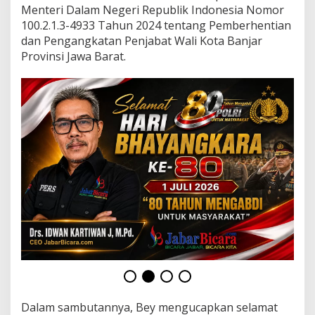
K
Menteri Dalam Negeri Republik Indonesia Nomor
o
100.2.1.3-4933 Tahun 2024 tentang Pemberhentian
t
dan Pengangkatan Penjabat Wali Kota Banjar
a
B
Provinsi Jawa Barat.
a
n
j
a
r
Dalam sambutannya, Bey mengucapkan selamat