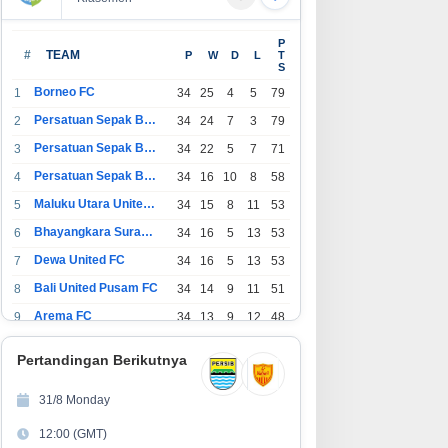
P
#
TEAM
P
W
D
L
T
S
Borneo FC
1
34
25
4
5
79
Persatuan Sepak Bola Indonesia Bandung
2
34
24
7
3
79
Persatuan Sepak Bola Indonesia Jakarta
3
34
22
5
7
71
Persatuan Sepak Bola Surabaya
4
34
16
10
8
58
Maluku Utara United FC
5
34
15
8
11
53
Bhayangkara Surabaya United
6
34
16
5
13
53
Dewa United FC
7
34
16
5
13
53
Bali United Pusam FC
8
34
14
9
11
51
Arema FC
9
34
13
9
12
48
1
Persatuan Sepak Bola Indonesia Tangerang
34
13
6
15
45
0
Pertandingan Berikutnya
1
PSIM Yogyakarta
34
11
12
11
45
1
31/8 Monday
1
Persatuan Sepakbola Indonesia Kediri
34
11
6
17
39
12:00 (GMT)
2