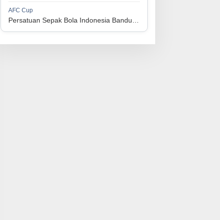
1
Perserikatan Sepak Bola Indonesia Jepara
34
9
9
16
36
AFC Cup
3
Persatuan Sepak Bola Indonesia Bandung vs Manila Digger FC
1
Madura United FC
34
9
8
17
35
4
1
Persatuan Sepakbola Makassar
34
8
10
16
34
5
1
Persis Solo
34
8
10
16
34
6
1
Semen Padang FC
34
5
5
24
20
7
1
Persatuan Sepak Bola Biak Sekitarnya
34
4
6
24
18
8