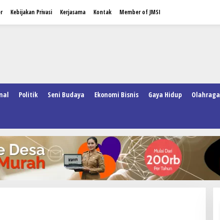
r
Kebijakan Privasi
Kerjasama
Kontak
Member of JMSI
nal
Politik
Seni Budaya
Ekonomi Bisnis
Gaya Hidup
Olahraga