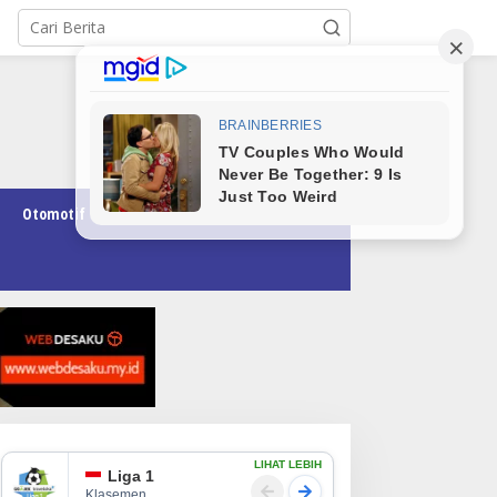
Otomotif
Pendidikan
Teknologi
Opini
LIHAT LEBIH
Liga 1
Klasemen