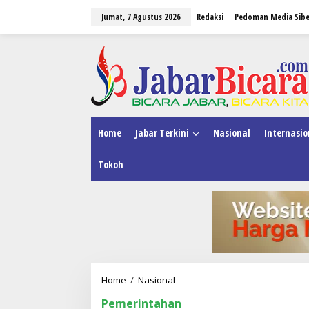
L
Jumat, 7 Agustus 2026
Redaksi
Pedoman Media Sibe
e
w
a
tutup
t
i
k
e
k
o
n
Home
Jabar Terkini
Nasional
Internasio
t
e
Tokoh
n
Home
/
Nasional
P
r
Pemerintahan
a