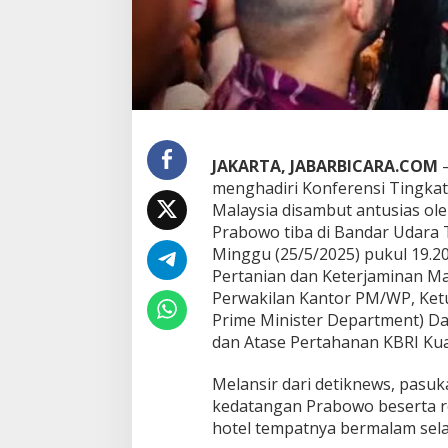
T
T
K
e
-
4
6
A
S
JAKARTA, JABARBICARA.COM
E
menghadiri Konferensi Tingkat
A
Malaysia disambut antusias ole
N
,
Prabowo tiba di Bandar Udara
D
Minggu (25/5/2025) pukul 19.2
i
Pertanian dan Keterjaminan M
s
Perwakilan Kantor PM/WP, Ketu
a
Prime Minister Department) Da
m
b
dan Atase Pertahanan KBRI Kua
u
t
Melansir dari detiknews, pasu
A
kedatangan Prabowo beserta 
n
hotel tempatnya bermalam sela
t
u