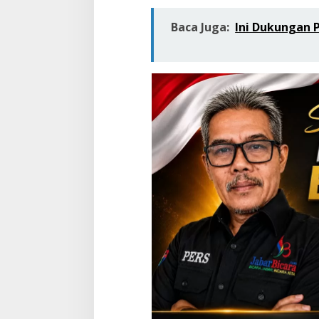
s
i
Baca Juga:
Ini Dukungan
a
s
D
i
a
s
p
o
r
a