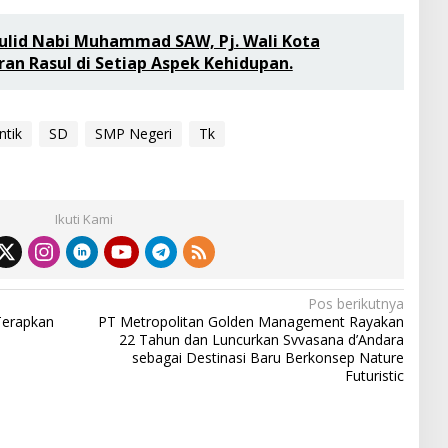
id Nabi Muhammad SAW, Pj. Wali Kota
ran Rasul di Setiap Aspek Kehidupan.
ntik
SD
SMP Negeri
Tk
Ikuti Kami
Pos berikutnya
Terapkan
PT Metropolitan Golden Management Rayakan
22 Tahun dan Luncurkan Svvasana d’Andara
sebagai Destinasi Baru Berkonsep Nature
Futuristic