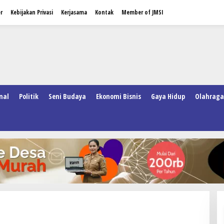
r
Kebijakan Privasi
Kerjasama
Kontak
Member of JMSI
nal
Politik
Seni Budaya
Ekonomi Bisnis
Gaya Hidup
Olahraga