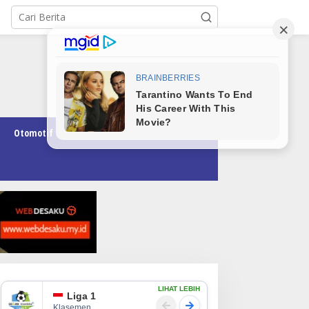
Otomotif
Pendidikan
Teknologi
Opini
LIHAT LEBIH
Liga 1
Klasemen