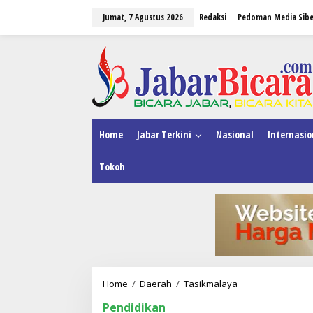
L
Jumat, 7 Agustus 2026
Redaksi
Pedoman Media Sibe
e
w
a
tutup
t
i
k
e
k
o
n
Home
Jabar Terkini
Nasional
Internasio
t
e
Tokoh
n
Home
/
Daerah
/
Tasikmalaya
W
a
Pendidikan
l