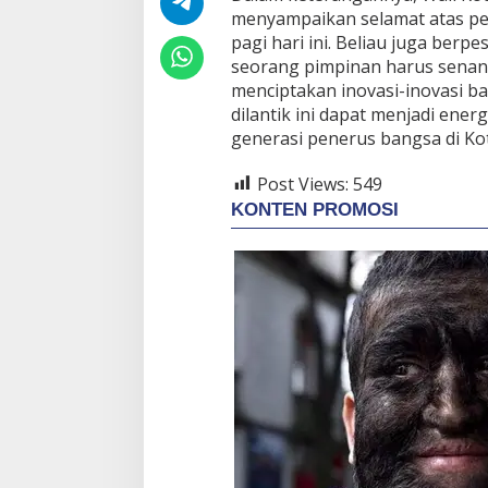
menyampaikan selamat atas pel
s
P
pagi hari ini. Beliau juga ber
e
seorang pimpinan harus senan
n
menciptakan inovasi-inovasi b
d
dilantik ini dapat menjadi ene
i
d
generasi penerus bangsa di Kot
i
k
Post Views:
549
a
n
K
o
t
a
T
a
s
i
k
m
a
l
a