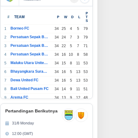
P
#
TEAM
P
W
D
L
T
S
Borneo FC
1
34
25
4
5
79
Persatuan Sepak Bola Indonesia Bandung
2
34
24
7
3
79
Persatuan Sepak Bola Indonesia Jakarta
3
34
22
5
7
71
Persatuan Sepak Bola Surabaya
4
34
16
10
8
58
Maluku Utara United FC
5
34
15
8
11
53
Bhayangkara Surabaya United
6
34
16
5
13
53
Dewa United FC
7
34
16
5
13
53
Bali United Pusam FC
8
34
14
9
11
51
Arema FC
9
34
13
9
12
48
1
Persatuan Sepak Bola Indonesia Tangerang
34
13
6
15
45
0
Pertandingan Berikutnya
1
PSIM Yogyakarta
34
11
12
11
45
1
31/8 Monday
1
Persatuan Sepakbola Indonesia Kediri
34
11
6
17
39
12:00 (GMT)
2