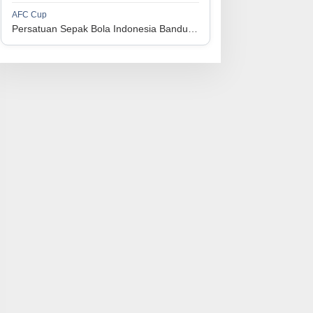
1
Perserikatan Sepak Bola Indonesia Jepara
34
9
9
16
36
AFC Cup
3
Persatuan Sepak Bola Indonesia Bandung vs Manila Digger FC
1
Madura United FC
34
9
8
17
35
4
1
Persatuan Sepakbola Makassar
34
8
10
16
34
5
1
Persis Solo
34
8
10
16
34
6
1
Semen Padang FC
34
5
5
24
20
7
1
Persatuan Sepak Bola Biak Sekitarnya
34
4
6
24
18
8