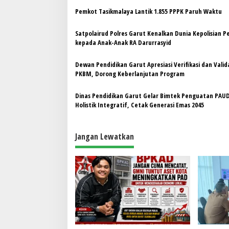
a
s
Pemkot Tasikmalaya Lantik 1.855 PPPK Paruh Waktu
i
Satpolairud Polres Garut Kenalkan Dunia Kepolisian P
p
kepada Anak-Anak RA Darurrasyid
o
Dewan Pendidikan Garut Apresiasi Verifikasi dan Valid
s
PKBM, Dorong Keberlanjutan Program
Dinas Pendidikan Garut Gelar Bimtek Penguatan PAU
Holistik Integratif, Cetak Generasi Emas 2045
Jangan Lewatkan