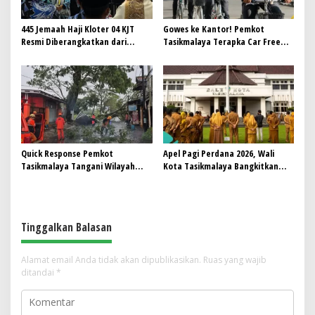
445 Jemaah Haji Kloter 04 KJT
Gowes ke Kantor! Pemkot
Resmi Diberangkatkan dari
Tasikmalaya Terapka Car Free
Gedung Dakwah Islamiyah
Day untuk ASN
Quick Response Pemkot
Apel Pagi Perdana 2026, Wali
Tasikmalaya Tangani Wilayah
Kota Tasikmalaya Bangkitkan
Terdampak Cuaca Ekstrem
Semangat ASN Wujudkan
Harapan Baru Kota Tasik Maju
Tinggalkan Balasan
Alamat email Anda tidak akan dipublikasikan.
Ruas yang wajib
ditandai
*