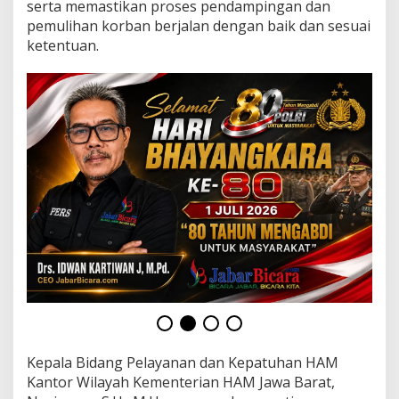
serta memastikan proses pendampingan dan
a
y
pemulihan korban berjalan dengan baik dan sesuai
a
ketentuan.
P
e
r
k
u
a
t
P
e
r
l
i
n
d
u
n
g
a
n
P
Kepala Bidang Pelayanan dan Kepatuhan HAM
e
Kantor Wilayah Kementerian HAM Jawa Barat,
r