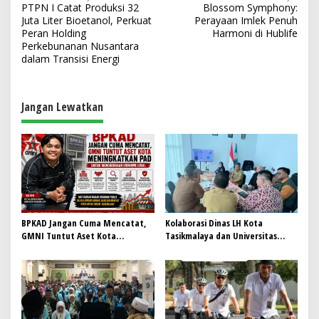
PTPN I Catat Produksi 32
Blossom Symphony:
a
Juta Liter Bioetanol, Perkuat
Perayaan Imlek Penuh
v
Peran Holding
Harmoni di Hublife
Perkebunanan Nusantara
i
dalam Transisi Energi
g
a
Jangan Lewatkan
s
i
p
o
s
BPKAD Jangan Cuma Mencatat,
Kolaborasi Dinas LH Kota
GMNI Tuntut Aset Kota
Tasikmalaya dan Universitas
Meningkatkan PAD untuk
Mayasari Bakti untuk
menggerakan Ekonomi Lokal
Pengelolaan Sampah
Berkelanjutan