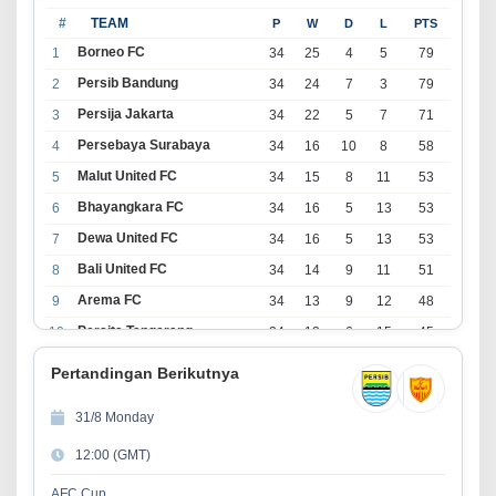
#
TEAM
P
W
D
L
PTS
Borneo FC
1
34
25
4
5
79
Persib Bandung
2
34
24
7
3
79
Persija Jakarta
3
34
22
5
7
71
Persebaya Surabaya
4
34
16
10
8
58
Malut United FC
5
34
15
8
11
53
Bhayangkara FC
6
34
16
5
13
53
Dewa United FC
7
34
16
5
13
53
Bali United FC
8
34
14
9
11
51
Arema FC
9
34
13
9
12
48
Persita Tangerang
10
34
13
6
15
45
PSIM Yogyakarta
11
34
11
12
11
45
Pertandingan Berikutnya
Persik Kediri
12
34
11
6
17
39
31/8 Monday
Persijap Jepara
13
34
9
9
16
36
12:00 (GMT)
Madura United FC
14
34
9
8
17
35
PSM Makassar
15
34
8
10
16
34
AFC Cup