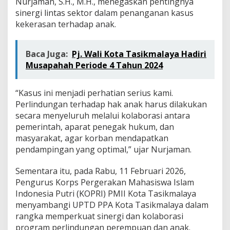
Nurjaman, S.H., M.H., menegaskan pentingnya
e
sinergi lintas sektor dalam penanganan kasus
m
p
kekerasan terhadap anak.
u
a
n
Baca Juga:
Pj. Wali Kota Tasikmalaya Hadiri
d
Musapahah Periode 4 Tahun 2024
a
n
A
“Kasus ini menjadi perhatian serius kami.
n
Perlindungan terhadap hak anak harus dilakukan
a
k
secara menyeluruh melalui kolaborasi antara
pemerintah, aparat penegak hukum, dan
masyarakat, agar korban mendapatkan
pendampingan yang optimal,” ujar Nurjaman.
Sementara itu, pada Rabu, 11 Februari 2026,
Pengurus Korps Pergerakan Mahasiswa Islam
Indonesia Putri (KOPRI) PMII Kota Tasikmalaya
menyambangi UPTD PPA Kota Tasikmalaya dalam
rangka memperkuat sinergi dan kolaborasi
program perlindungan perempuan dan anak.