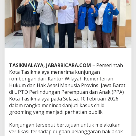
i
n
e
r
g
i
U
P
T
D
P
P
TASIKMALAYA, JABARBICARA.COM
– Pemerintah
A
Kota Tasikmalaya menerima kunjungan
K
o
rombongan dari Kantor Wilayah Kementerian
t
Hukum dan Hak Asasi Manusia Provinsi Jawa Barat
a
di UPTD Perlindungan Perempuan dan Anak (PPA)
T
Kota Tasikmalaya pada Selasa, 10 Februari 2026,
a
dalam rangka menindaklanjuti kasus child
s
i
grooming yang menjadi perhatian publik.
k
m
Kunjungan tersebut bertujuan untuk melakukan
a
verifikasi terhadap dugaan pelanggaran hak anak
l