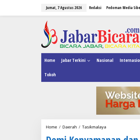
L
Jumat, 7 Agustus 2026
Redaksi
Pedoman Media Sibe
e
w
a
tutup
t
i
k
e
k
o
n
Home
Jabar Terkini
Nasional
Internasio
t
e
Tokoh
n
Home
/
Daerah
/
Tasikmalaya
D
e
Demi Kenyamanan dan 
m