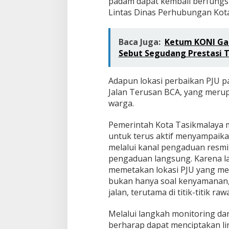
k
padam dapat kembali berfungsi 
a
Lintas Dinas Perhubungan Kota
n
P
J
Baca Juga:
Ketum KONI Gar
U
Sebut Segudang Prestasi T
Adapun lokasi perbaikan PJU pa
Jalan Terusan BCA, yang merupak
warga.
Pemerintah Kota Tasikmalaya
untuk terus aktif menyampaika
melalui kanal pengaduan resmi,
pengaduan langsung. Karena 
memetakan lokasi PJU yang m
bukan hanya soal kenyamanan,
jalan, terutama di titik-titik r
Melalui langkah monitoring da
berharap dapat menciptakan li