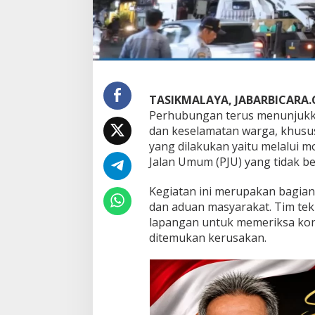
W
a
r
g
a
,
P
TASIKMALAYA, JABARBICARA
e
m
Perhubungan terus menunjuk
k
dan keselamatan warga, khusus
o
yang dilakukan yaitu melalui 
t
Jalan Umum (PJU) yang tidak ber
T
a
s
Kegiatan ini merupakan bagian
i
dan aduan masyarakat. Tim tekn
k
lapangan untuk memeriksa kon
m
ditemukan kerusakan.
a
l
a
y
a
L
a