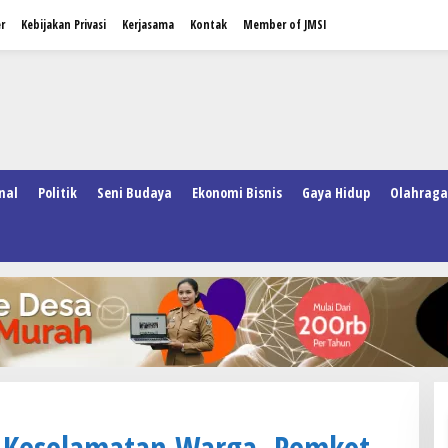
r
Kebijakan Privasi
Kerjasama
Kontak
Member of JMSI
nal
Politik
Seni Budaya
Ekonomi Bisnis
Gaya Hidup
Olahraga
Keselamatan Warga, Pemkot