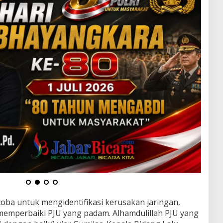
coba untuk mengidentifikasi kerusakan jaringan,
mperbaiki PJU yang padam. Alhamdulillah PJU yang