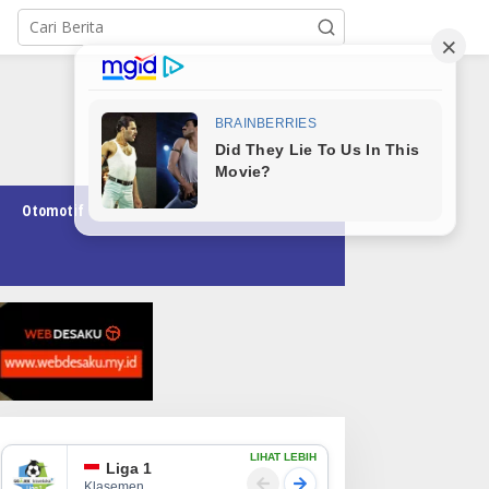
Otomotif
Pendidikan
Teknologi
Opini
LIHAT LEBIH
Liga 1
Klasemen