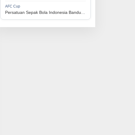
1
Perserikatan Sepak Bola Indonesia Jepara
34
9
9
16
36
AFC Cup
3
Persatuan Sepak Bola Indonesia Bandung vs Manila Digger FC
1
Madura United FC
34
9
8
17
35
4
1
Persatuan Sepakbola Makassar
34
8
10
16
34
5
1
Persis Solo
34
8
10
16
34
6
1
Semen Padang FC
34
5
5
24
20
7
1
Persatuan Sepak Bola Biak Sekitarnya
34
4
6
24
18
8