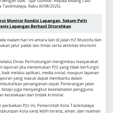
dengan baik.” ujar Gumilar, Kepala Bidang Lalu
 Tasikmalaya, Rabu (6/08/2025).
ut Monitor Kondisi Lapangan, Sekum Pelti
enis Lapangan Berhasil Ditorehkan
da malam hari ini antara lain di Jalan HZ Mustofa dan
an jalur padat lalu lintas serta aktivitas ekonomi
 melalui Dinas Perhubungan mengimbau masyarakat
n laporan jika menemukan PJU yang tidak berfungsi
 baik melalui aplikasi, media sosial, maupun layanan
laporan yang masuk dapat membantu dalam
embutuhkan penanganan cepat. Penerangan jalan
 tetapi juga menyangkut keselamatan pengguna
awan kecelakaan dan tindak kriminal.
n perbaikan PJU ini, Pemerintah Kota Tasikmalaya
ngkungan kota yang lebih terang, aman, dan nyaman