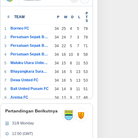
P
#
TEAM
P
W
D
L
T
S
Borneo FC
1
34
25
4
5
79
Persatuan Sepak Bola Indonesia Bandung
2
34
24
7
3
79
Persatuan Sepak Bola Indonesia Jakarta
3
34
22
5
7
71
Persatuan Sepak Bola Surabaya
4
34
16
10
8
58
Maluku Utara United FC
5
34
15
8
11
53
Bhayangkara Surabaya United
6
34
16
5
13
53
Dewa United FC
7
34
16
5
13
53
Bali United Pusam FC
8
34
14
9
11
51
Arema FC
9
34
13
9
12
48
1
Persatuan Sepak Bola Indonesia Tangerang
34
13
6
15
45
0
Pertandingan Berikutnya
1
PSIM Yogyakarta
34
11
12
11
45
1
31/8 Monday
1
Persatuan Sepakbola Indonesia Kediri
34
11
6
17
39
12:00 (GMT)
2