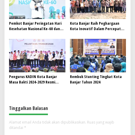
Pemkot Banjar Peringatan Hari
Kota Banjar Raih Peghargaan
Kesehatan Nasional Ke-60 dan
Kota Inovatif Dalam Percepatan
Peringatan Hari AIDS Sedunia
Penurunan Stunting Tahun 2024
Tahun 2024
Pengurus KADIN Kota Banjar
Rembuk Stunting Tingkat Kota
Masa Bakti 2024-2029 Resmi
Banjar Tahun 2024
Dikukuhkan
Tinggalkan Balasan
Alamat email Anda tidak akan dipublikasikan.
Ruas yang wajib
ditandai
*