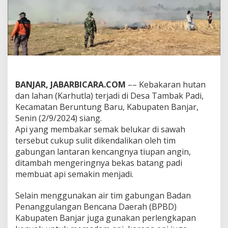
a
r
,
P
a
d
i
S
i
BANJAR, JABARBICARA.COM
–
– Kebakaran hutan
a
p
dan lahan (Karhutla) terjadi di Desa Tambak Padi,
P
Kecamatan Beruntung Baru, Kabupaten Banjar,
a
Senin (2/9/2024) siang.
n
Api yang membakar semak belukar di sawah
e
n
tersebut cukup sulit dikendalikan oleh tim
I
gabungan lantaran kencangnya tiupan angin,
k
ditambah mengeringnya bekas batang padi
u
membuat api semakin menjadi.
t
T
e
Selain menggunakan air tim gabungan Badan
r
Penanggulangan Bencana Daerah (BPBD)
b
Kabupaten Banjar juga gunakan perlengkapan
a