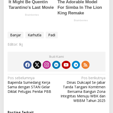
Banjar
Karhutla
Padi
Editor: Ikj
Ikuti Kami
N
Pos sebelumnya
Pos berikutnya
Bapenda Sumedang Kerja
Dinas Dukcapil Se-Jabar
a
Sama dengan STAN Gelar
Tanda Tangani Komitmen
v
Diklat Petugas Penilai PBB
Bersama Bangun Zona
Integritas Menuju WBK dan
i
WBBM Tahun 2025
g
Posting Terkait