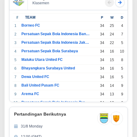
Klasemen
#
TEAM
P
W
D
L
Borneo FC
1
34
25
4
5
Persatuan Sepak Bola Indonesia Bandung
2
34
24
7
3
Persatuan Sepak Bola Indonesia Jakarta
3
34
22
5
7
Persatuan Sepak Bola Surabaya
4
34
16
10
8
Maluku Utara United FC
5
34
15
8
11
Bhayangkara Surabaya United
6
34
16
5
13
Dewa United FC
7
34
16
5
13
Bali United Pusam FC
8
34
14
9
11
Arema FC
9
34
13
9
12
Persatuan Sepak Bola Indonesia Tangerang
10
34
13
6
15
PSIM Yogyakarta
11
34
11
12
11
Pertandingan Berikutnya
Persatuan Sepakbola Indonesia Kediri
12
34
11
6
17
31/8 Monday
Perserikatan Sepak Bola Indonesia Jepara
13
34
9
9
16
12:00 (GMT)
Madura United FC
14
34
9
8
17