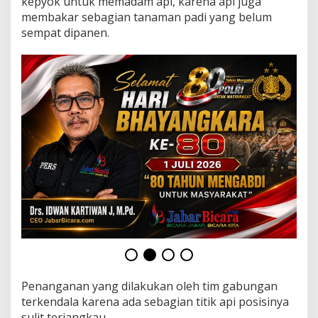
kepyok untuk memadam api, karena api juga
k
membakar sebagian tanaman padi yang belum
a
r
sempat dipanen.
Penanganan yang dilakukan oleh tim gabungan
terkendala karena ada sebagian titik api posisinya
sulit terjangkau.