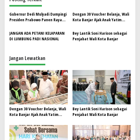
a
s
Gubernur Dedi Mulyadi Dampingi
Dengan 30 Voucher Belanja, Wali
i
Presiden Prabowo Panen Raya
Kota Banjar Ajak Anak Yatim
p
Padi Serentak di Majalengka
Belanja Baju Lebaran
JANGAN ADA PETANI KELAPARAN
Bey Lantik Soni Harison sebagai
o
DI LUMBUNG PADI NASIONAL
Penjabat Wali Kota Banjar
s
Jangan Lewatkan
Dengan 30 Voucher Belanja, Wali
Bey Lantik Soni Harison sebagai
Kota Banjar Ajak Anak Yatim
Penjabat Wali Kota Banjar
Belanja Baju Lebaran