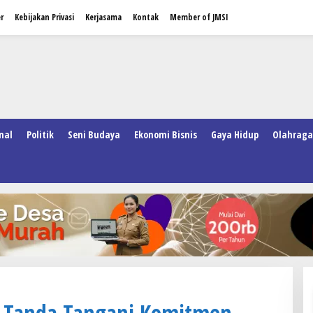
r
Kebijakan Privasi
Kerjasama
Kontak
Member of JMSI
nal
Politik
Seni Budaya
Ekonomi Bisnis
Gaya Hidup
Olahraga
ar Tanda Tangani Komitmen