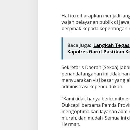
d
a
n
Hal itu diharapkan menjadi la
W
B
wajah pelayanan publik di Jawa
B
berpihak kepada kepentingan 
M
T
a
Baca Juga:
Langkah Tegas d
h
Kapolres Garut Pastikan 
u
n
2
Sekretaris Daerah (Sekda) Ja
0
penandatanganan ini tidak ha
2
5
menyuarakan visi besar yang 
administrasi kependudukan.
“Kami tidak hanya berkomitmen
Dukcapil bersama Pemda Provin
mengoptimalkan layanan admini
murah, dan mudah. Semua ini de
Herman.