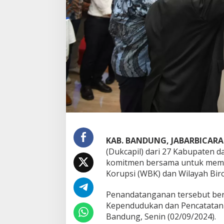
n
g
a
n
i
K
o
m
i
t
m
e
n
B
e
KAB. BANDUNG, JABARBICAR
r
(Dukcapil) dari 27 Kabupaten 
s
a
komitmen bersama untuk memba
m
Korupsi (WBK) dan Wilayah Bir
a
B
Penandatanganan tersebut ber
a
Kependudukan dan Pencatatan S
n
g
Bandung, Senin (02/09/2024).
u