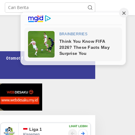
Otomotif
Pendidikan
Teknologi
Opini
LIHAT LEBIH
Liga 1
Klasemen