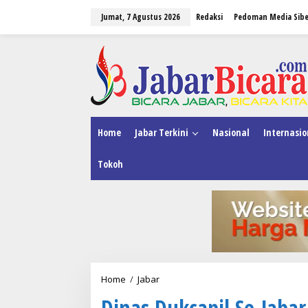
L
Jumat, 7 Agustus 2026
Redaksi
Pedoman Media Sibe
e
w
a
tutup
t
i
k
e
k
o
n
Home
Jabar Terkini
Nasional
Internasio
t
e
Tokoh
n
Home
/
Jabar
D
i
Dinas Dukcapil Se-Jab
n