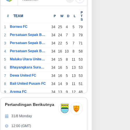
P
#
TEAM
P
W
D
L
T
S
Borneo FC
1
34
25
4
5
79
Persatuan Sepak Bola Indonesia Bandung
2
34
24
7
3
79
Persatuan Sepak Bola Indonesia Jakarta
3
34
22
5
7
71
Persatuan Sepak Bola Surabaya
4
34
16
10
8
58
Maluku Utara United FC
5
34
15
8
11
53
Bhayangkara Surabaya United
6
34
16
5
13
53
Dewa United FC
7
34
16
5
13
53
Bali United Pusam FC
8
34
14
9
11
51
Arema FC
9
34
13
9
12
48
1
Persatuan Sepak Bola Indonesia Tangerang
34
13
6
15
45
0
Pertandingan Berikutnya
1
PSIM Yogyakarta
34
11
12
11
45
1
31/8 Monday
1
Persatuan Sepakbola Indonesia Kediri
34
11
6
17
39
12:00 (GMT)
2