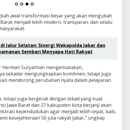
ngkah awal transformasi besar yang akan mengubah
 Barat menjadi lebih modern, transparan, dan selalu
masyarakat.
i Jalur Selatan: Sinergi Wakapolda Jabar dan
Keamanan Sembari Menyapa Hati Rakyat
bar Herman Suryatman mengemukakan,
nya sekadar mengungkapkan komitmen, tetapi juga
akan mendorong perubahan nyata dalam pelayanan
, tetapi juga bergerak dengan tekad yang kuat.
si Jawa Barat dan 27 kabupaten kota berjanji akan
strasi kependudukan agar menjadi lebih cepat, baik,
mi kesejahteraan 50 juta rakyat Jabar,” ungkap