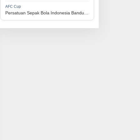
1
Perserikatan Sepak Bola Indonesia Jepara
34
9
9
16
36
AFC Cup
3
Persatuan Sepak Bola Indonesia Bandung vs Manila Digger FC
1
Madura United FC
34
9
8
17
35
4
1
Persatuan Sepakbola Makassar
34
8
10
16
34
5
1
Persis Solo
34
8
10
16
34
6
1
Semen Padang FC
34
5
5
24
20
7
1
Persatuan Sepak Bola Biak Sekitarnya
34
4
6
24
18
8