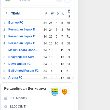
P
#
TEAM
P
W
D
L
T
S
Borneo FC
1
34
25
4
5
79
Persatuan Sepak Bola Indonesia Bandung
2
34
24
7
3
79
Persatuan Sepak Bola Indonesia Jakarta
3
34
22
5
7
71
Persatuan Sepak Bola Surabaya
4
34
16
10
8
58
Maluku Utara United FC
5
34
15
8
11
53
Bhayangkara Surabaya United
6
34
16
5
13
53
Dewa United FC
7
34
16
5
13
53
Bali United Pusam FC
8
34
14
9
11
51
Arema FC
9
34
13
9
12
48
1
Persatuan Sepak Bola Indonesia Tangerang
34
13
6
15
45
0
Pertandingan Berikutnya
1
PSIM Yogyakarta
34
11
12
11
45
1
31/8 Monday
1
Persatuan Sepakbola Indonesia Kediri
34
11
6
17
39
12:00 (GMT)
2