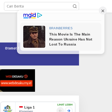
Otomotif
Pendidikan
Teknologi
Opini
LIHAT LEBIH
Liga 1
Klasemen