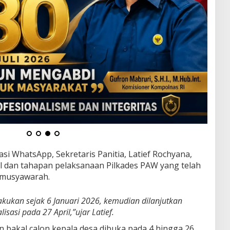
si WhatsApp, Sekretaris Panitia, Latief Rochyana,
l dan tahapan pelaksanaan Pilkades PAW yang telah
i musyawarah.
akukan sejak 6 Januari 2026, kemudian dilanjutkan
asi pada 27 April,”ujar Latief.
n bakal calon kepala desa dibuka pada 4 hingga 26