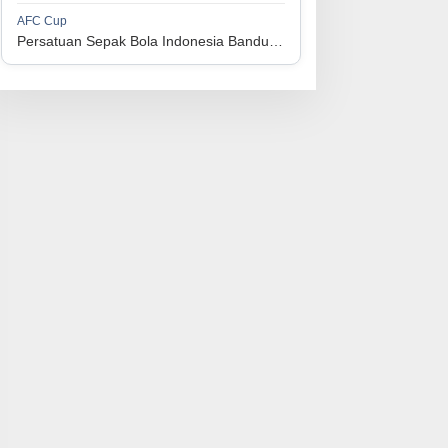
1
Perserikatan Sepak Bola Indonesia Jepara
34
9
9
16
36
AFC Cup
3
Persatuan Sepak Bola Indonesia Bandung vs Manila Digger FC
1
Madura United FC
34
9
8
17
35
4
1
Persatuan Sepakbola Makassar
34
8
10
16
34
5
1
Persis Solo
34
8
10
16
34
6
1
Semen Padang FC
34
5
5
24
20
7
1
Persatuan Sepak Bola Biak Sekitarnya
34
4
6
24
18
8