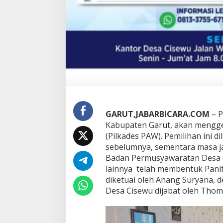
w
a
l
d
a
n
T
a
h
a
p
a
GARUT,JABARBICARA.COM
– P
n
Kabupaten Garut, akan mengge
S
e
(Pilkades PAW). Pemilihan ini 
c
sebelumnya, sementara masa jab
a
Badan Permusyawaratan Desa (
r
lainnya telah membentuk Panit
a
T
diketuai oleh Anang Suryana, de
e
Desa Cisewu dijabat oleh Thoma
r
b
u