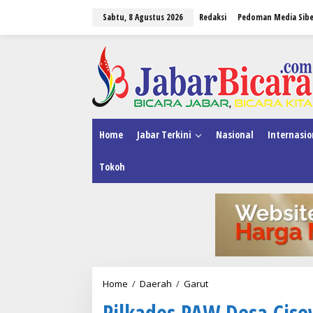
L
Sabtu, 8 Agustus 2026
Redaksi
Pedoman Media Sibe
e
w
a
tutup
t
i
k
e
k
o
n
Home
Jabar Terkini
Nasional
Internasio
t
e
Tokoh
n
Home
/
Daerah
/
Garut
P
i
Pilkades PAW Desa Cise
l