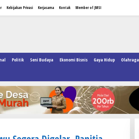
r
Kebijakan Privasi
Kerjasama
Kontak
Member of JMSI
nal
Politik
Seni Budaya
Ekonomi Bisnis
Gaya Hidup
Olahraga
wu Segera Digelar, Panitia