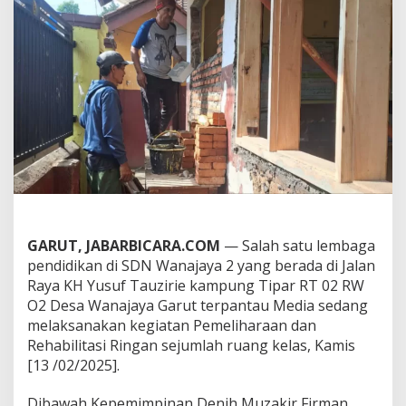
h
D
a
l
a
m
M
e
n
j
a
g
a
A
s
GARUT, JABARBICARA.COM
— Salah satu lembaga
e
t
pendidikan di SDN Wanajaya 2 yang berada di Jalan
,
Raya KH Yusuf Tauzirie kampung Tipar RT 02 RW
O2 Desa Wanajaya Garut terpantau Media sedang
S
melaksanakan kegiatan Pemeliharaan dan
D
Rehabilitasi Ringan sejumlah ruang kelas, Kamis
N
W
[13 /02/2025].
a
n
Dibawah Kepemimpinan Denih Muzakir Firman