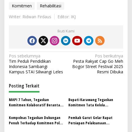
Komitmen
Rehabilitasi
Writer: Ridwan Firdaus
Editor: IKJ
Ikuti Kami
N
Pos sebelumnya
Pos berikutnya
Tim Peduli Pendidikan
Pesta Rakyat Cap Go Meh
a
Indonesia Sambangi
Bogor Street Festival 2025
v
Kampus STAI Siliwangi Leles
Resmi Dibuka
i
Posting Terkait
g
a
MAPI 7 Tahun, Tegaskan
Bupati Karawang Tegaskan
s
Komitmen Kolaboratif Berantas
Komitmen Tata Kelola
Pungli Menuju Indonesia Maju
Pemerintahan Transparan
i
Kompolnas Tegaskan Dukungan
Pemkab Garut Gelar Rapat
p
Penuh Terhadap Komitmen Polri
Persiapan Pelaksanaan
Berantas Premanisme
Rehabilitasi Jalan dan Drainase
o