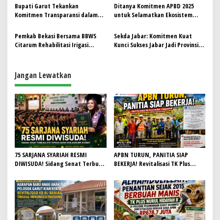
Pasar Guntur
Bupati Garut Tekankan
Ditanya Komitmen APBD 2025
s
Komitmen Transparansi dalam
untuk Selamatkan Ekosistem
SPMB 2025/2026
Pers, Gubernur Jabar Dedi
Mulyadi Bungkam
Pemkab Bekasi Bersama BBWS
Sekda Jabar: Komitmen Kuat
Citarum Rehabilitasi Irigasi
Kunci Sukses Jabar Jadi Provinsi
Srengseng Hilir
Termaju
Jangan Lewatkan
75 SARJANA SYARIAH RESMI
APBN TURUN, PANITIA SIAP
DIWISUDA! Sidang Senat Terbuka
BEKERJA! Revitalisasi TK Plus
STEI Yapisha Garut Berlangsung
Nurul Hidayah II Dimulai dengan
Khidmat, Siapkan Lulusan
Semangat Gotong Royong
Berdaya Saing dan Berintegritas