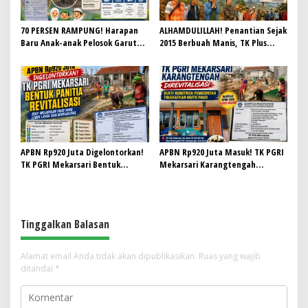
70 PERSEN RAMPUNG! Harapan
ALHAMDULILLAH! Penantian Sejak
Baru Anak-anak Pelosok Garut
2015 Berbuah Manis, TK Plus
Kian Nyata, Revitalisasi KB Al-
Nurul Hidayah II di Pelosok
Baniah Tinggal Menunggu
Pegunungan Garut Akhirnya
Finishing
Direvitalisasi dengan Dana APBN
Rp678,7 Juta
APBN Rp920 Juta Digelontorkan!
APBN Rp920 Juta Masuk! TK PGRI
TK PGRI Mekarsari Bentuk
Mekarsari Karangtengah
Panitia Revitalisasi, Siap
Direvitalisasi, Bukti Nyata
Wujudkan PAUD yang Lebih Layak
Komitmen Pemerintah
dan Berkualitas
Tingkatkan Mutu PAUD
Tinggalkan Balasan
Alamat email Anda tidak akan dipublikasikan.
Ruas yang wajib
ditandai
*