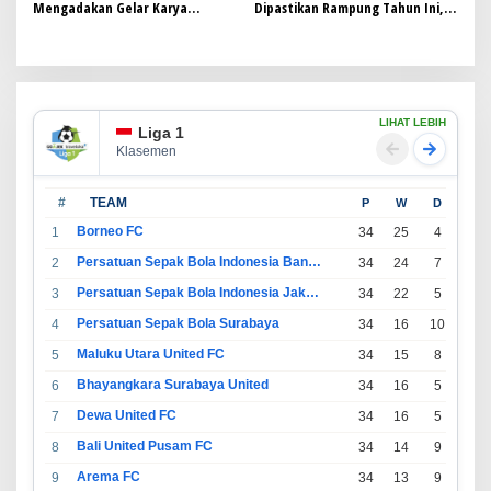
Mengadakan Gelar Karya
Dipastikan Rampung Tahun Ini,
Prestasi Anak Bangsa 2024
Progres 98 persen.
LIHAT LEBIH
Liga 1
Klasemen
#
TEAM
P
W
D
L
Borneo FC
1
34
25
4
5
Persatuan Sepak Bola Indonesia Bandung
2
34
24
7
3
Persatuan Sepak Bola Indonesia Jakarta
3
34
22
5
7
Persatuan Sepak Bola Surabaya
4
34
16
10
8
Maluku Utara United FC
5
34
15
8
11
Bhayangkara Surabaya United
6
34
16
5
13
Dewa United FC
7
34
16
5
13
Bali United Pusam FC
8
34
14
9
11
Arema FC
9
34
13
9
12