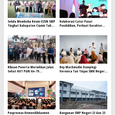
Sekda Membuka Resmi O2SN SMP
Kolaborasi Catur Pusat
Tingkat Kabupaten Ciamis Tahun
Pendidikan, Perkuat Karakter
2025
Generasi
Ribuan Peserta Meriahkan Jalan
Bey Machmudin Dampingi
Sehat HUT PGRI Ke-79
Veronica Tan Tinjau SMK Negeri
Kecamatan Wanaraja
Tegalwaru Puwarkarta
Puspresnas Kemendikdasmen
Bangunan SMP Negeri 22 dan 23