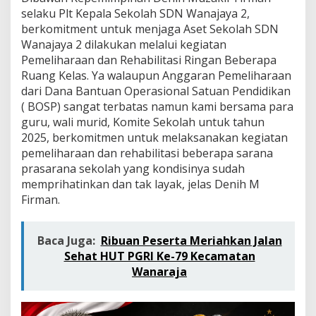
a
selaku Plt Kepala Sekolah SDN Wanajaya 2,
j
berkomitment untuk menjaga Aset Sekolah SDN
a
y
Wanajaya 2 dilakukan melalui kegiatan
a
Pemeliharaan dan Rehabilitasi Ringan Beberapa
2
Ruang Kelas. Ya walaupun Anggaran Pemeliharaan
L
dari Dana Bantuan Operasional Satuan Pendidikan
a
k
( BOSP) sangat terbatas namun kami bersama para
s
guru, wali murid, Komite Sekolah untuk tahun
a
2025, berkomitmen untuk melaksanakan kegiatan
n
pemeliharaan dan rehabilitasi beberapa sarana
a
prasarana sekolah yang kondisinya sudah
k
a
memprihatinkan dan tak layak, jelas Denih M
n
Firman.
P
e
m
Baca Juga:
Ribuan Peserta Meriahkan Jalan
e
Sehat HUT PGRI Ke-79 Kecamatan
l
i
Wanaraja
h
a
r