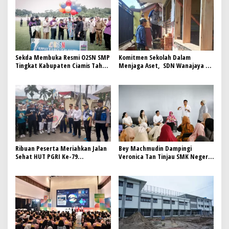
Sekda Membuka Resmi O2SN SMP
Komitmen Sekolah Dalam
Tingkat Kabupaten Ciamis Tahun
Menjaga Aset, SDN Wanajaya 2
2025
Laksanakan Pemeliharaan &
Rehabilitasi Ringan
Ribuan Peserta Meriahkan Jalan
Bey Machmudin Dampingi
Sehat HUT PGRI Ke-79
Veronica Tan Tinjau SMK Negeri
Kecamatan Wanaraja
Tegalwaru Puwarkarta