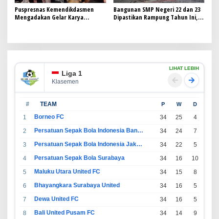
Puspresnas Kemendikdasmen
Bangunan SMP Negeri 22 dan 23
Mengadakan Gelar Karya
Dipastikan Rampung Tahun Ini,
Prestasi Anak Bangsa 2024
Progres 98 persen.
LIHAT LEBIH
Liga 1
Klasemen
#
TEAM
P
W
D
L
Borneo FC
1
34
25
4
5
Persatuan Sepak Bola Indonesia Bandung
2
34
24
7
3
Persatuan Sepak Bola Indonesia Jakarta
3
34
22
5
7
Persatuan Sepak Bola Surabaya
4
34
16
10
8
Maluku Utara United FC
5
34
15
8
11
Bhayangkara Surabaya United
6
34
16
5
13
Dewa United FC
7
34
16
5
13
Bali United Pusam FC
8
34
14
9
11