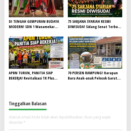
Sorotan
DI TENGAH GEMPURAN BUDAYA
75 SARJANA SYARIAH RESMI
MODERN! SDN 1 Wanamekar
DIWISUDA! Sidang Senat Terbuka
Lahirkan Generasi Penari Sunda,
STEI Yapisha Garut Berlangsung
Menjaga Warisan Leluhur dari
Khidmat, Siapkan Lulusan
Ruang Kelas
Berdaya Saing dan Berintegritas
APBN TURUN, PANITIA SIAP
70 PERSEN RAMPUNG! Harapan
BEKERJA! Revitalisasi TK Plus
Baru Anak-anak Pelosok Garut
Nurul Hidayah II Dimulai dengan
Kian Nyata, Revitalisasi KB Al-
Semangat Gotong Royong
Baniah Tinggal Menunggu
Finishing
Tinggalkan Balasan
Alamat email Anda tidak akan dipublikasikan.
Ruas yang wajib
ditandai
*