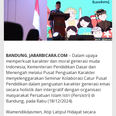
r
P
u
s
a
t
P
e
n
d
i
d
BANDUNG
,
JABARBICARA.COM
– Dalam upaya
i
memperkuat karakter dan moral generasi muda
k
a
Indonesia, Kementerian Pendidikan Dasar dan
n
Menengah melalui Pusat Penguatan Karakter
,
menyelenggarakan Seminar Kolaborasi Catur Pusat
P
Pendidikan dalam penguatan karakter generasi emas
e
secara holistik dan intergratif dengan organisasi
r
k
masyarakat Persatuan Islam Istri (Persistri) di
u
Bandung, pada Rabu (18/12/2024).
a
t
Wamendikdasmen, Atip Latipul Hidayat secara
K