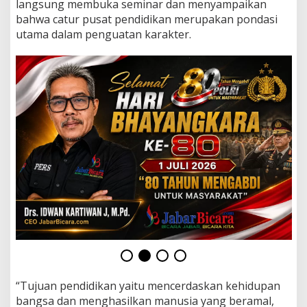
langsung membuka seminar dan menyampaikan
a
r
bahwa catur pusat pendidikan merupakan pondasi
a
utama dalam penguatan karakter.
k
t
e
r
G
e
n
e
r
a
s
i
“Tujuan pendidikan yaitu mencerdaskan kehidupan
bangsa dan menghasilkan manusia yang beramal,