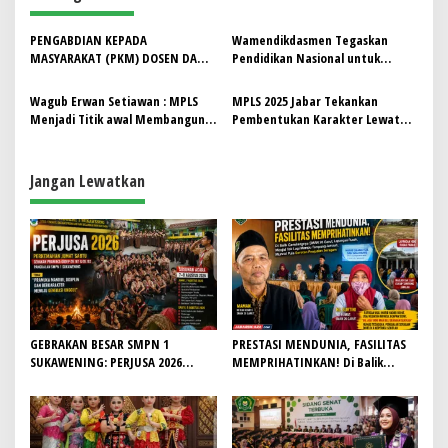
g
a
PENGABDIAN KEPADA
‎Wamendikdasmen Tegaskan
s
MASYARAKAT (PKM) DOSEN DAN
Pendidikan Nasional untuk
MAHASISWA FSRD UNIVERSITAS
Mencetak Generasi Cerdas dan
i
TRISAKTI, PELATIHAN MAKE – UP
Bermutu
Wagub Erwan Setiawan : MPLS
MPLS 2025 Jabar Tekankan
p
KARAKTER SEBAGAI STRATEGI
Menjadi Titik awal Membangun
Pembentukan Karakter Lewat
PENGEMBANGAN KREATIVITAS
Karakter Anak Bangsa
Program Gapura Panca Waluya
o
DAN DUKUNGN EKSTRAKURIKULER
SENI PERAN DI SMK SUMBANGSIH
s
Jangan Lewatkan
MULTIMEDIA
GEBRAKAN BESAR SMPN 1
PRESTASI MENDUNIA, FASILITAS
SUKAWENING: PERJUSA 2026
MEMPRIHATINKAN! Di Balik
TEMPA KARAKTER, DISIPLIN, DAN
Gemilangnya SMAN 26 Garut,
JIWA KEPANDUAN SISWA
Lapangan Hoki Rusak, Masjid Tak
Lagi Mampu Tampung Jamaah,
Penjualan Seragam Ikut Jadi