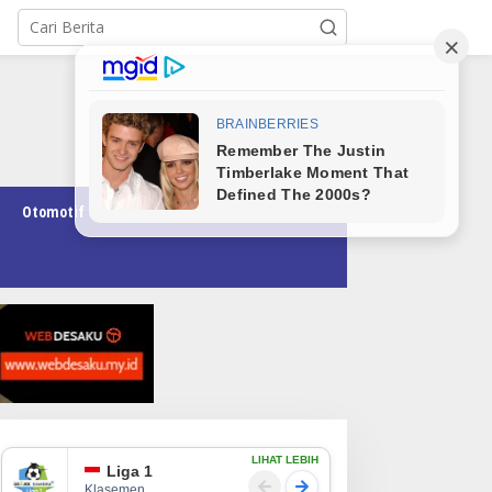
Otomotif
Pendidikan
Teknologi
Opini
LIHAT LEBIH
Liga 1
Klasemen