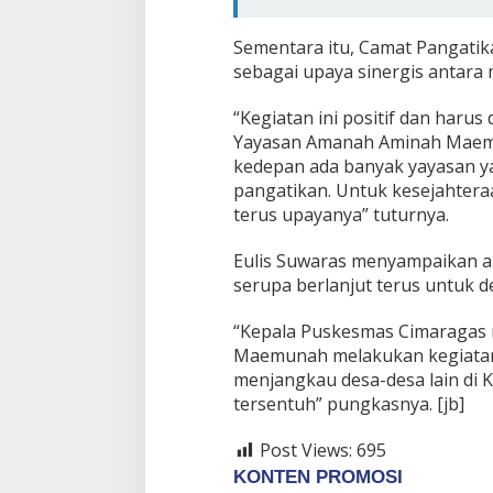
Sementara itu, Camat Pangati
sebagai upaya sinergis antara 
“Kegiatan ini positif dan haru
Yayasan Amanah Aminah Maemun
kedepan ada banyak yayasan y
pangatikan. Untuk kesejahter
terus upayanya” tuturnya.
Eulis Suwaras menyampaikan am
serupa berlanjut terus untuk d
“Kepala Puskesmas Cimaragas
Maemunah melakukan kegiatan se
menjangkau desa-desa lain di 
tersentuh” pungkasnya. [jb]
Post Views:
695