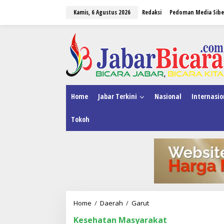
L
Kamis, 6 Agustus 2026
Redaksi
Pedoman Media Sibe
e
w
a
tutup
t
i
k
e
k
o
n
Home
Jabar Terkini
Nasional
Internasio
t
e
Tokoh
n
Home
/
Daerah
/
Garut
Y
a
Kesehatan Masyarakat
y