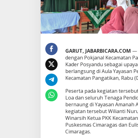
G
e
l
a
r
K
e
g
i
GARUT, JABARBICARA.COM
— 
a
dengan Pokjanal Kecamatan Pa
t
Kader Posyandu sebagai upaya 
a
berlangsung di Aula Yayasan 
n
B
Kecamatan Pangatikan, Rabu (0
e
r
Peserta pada kegiatan tersebu
s
Loa dan seluruh Tenaga Pendid
a
bernaung di Yayasan Amanah 
m
a
kegiatan tersebut Wilianti Nuru
K
Winarsih Ketua PKK Kecamatan 
a
Puskesmas Cimaragas dan Euli
d
Cimaragas.
e
r