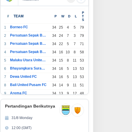
P
#
TEAM
P
W
D
L
T
S
Borneo FC
1
34
25
4
5
79
Persatuan Sepak Bola Indonesia Bandung
2
34
24
7
3
79
Persatuan Sepak Bola Indonesia Jakarta
3
34
22
5
7
71
Persatuan Sepak Bola Surabaya
4
34
16
10
8
58
Maluku Utara United FC
5
34
15
8
11
53
Bhayangkara Surabaya United
6
34
16
5
13
53
Dewa United FC
7
34
16
5
13
53
Bali United Pusam FC
8
34
14
9
11
51
Arema FC
9
34
13
9
12
48
1
Persatuan Sepak Bola Indonesia Tangerang
34
13
6
15
45
0
Pertandingan Berikutnya
1
PSIM Yogyakarta
34
11
12
11
45
1
31/8 Monday
1
Persatuan Sepakbola Indonesia Kediri
34
11
6
17
39
12:00 (GMT)
2