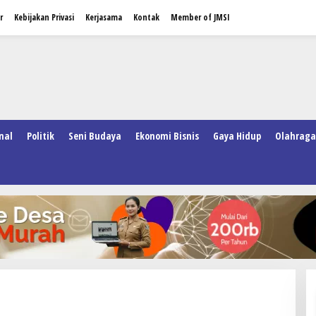
r
Kebijakan Privasi
Kerjasama
Kontak
Member of JMSI
nal
Politik
Seni Budaya
Ekonomi Bisnis
Gaya Hidup
Olahraga