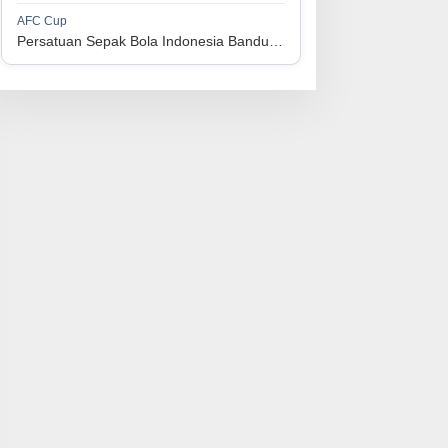
1
Perserikatan Sepak Bola Indonesia Jepara
34
9
9
16
36
AFC Cup
3
Persatuan Sepak Bola Indonesia Bandung vs Manila Digger FC
1
Madura United FC
34
9
8
17
35
4
1
Persatuan Sepakbola Makassar
34
8
10
16
34
5
1
Persis Solo
34
8
10
16
34
6
1
Semen Padang FC
34
5
5
24
20
7
1
Persatuan Sepak Bola Biak Sekitarnya
34
4
6
24
18
8