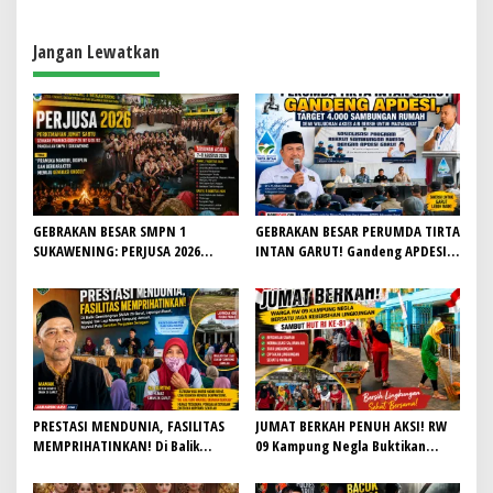
Transportasi
Jangan Lewatkan
GEBRAKAN BESAR SMPN 1
GEBRAKAN BESAR PERUMDA TIRTA
SUKAWENING: PERJUSA 2026
INTAN GARUT! Gandeng APDESI,
TEMPA KARAKTER, DISIPLIN, DAN
Target 4.000 Sambungan Rumah
JIWA KEPANDUAN SISWA
Demi Wujudkan Akses Air Bersih
untuk Masyarakat
PRESTASI MENDUNIA, FASILITAS
JUMAT BERKAH PENUH AKSI! RW
MEMPRIHATINKAN! Di Balik
09 Kampung Negla Buktikan
Gemilangnya SMAN 26 Garut,
Gotong Royong Bukan Sekadar
Lapangan Hoki Rusak, Masjid Tak
Slogan, Warga Bersatu Sambut