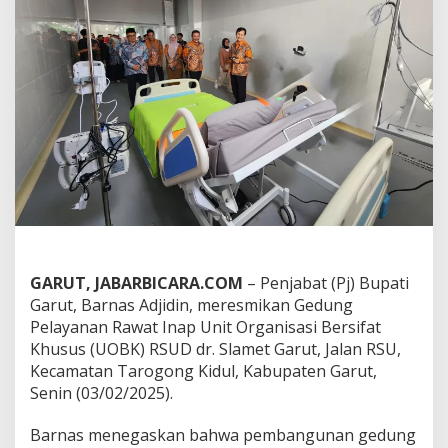
e
s
m
i
k
a
n
G
e
d
u
n
g
P
e
l
GARUT, JABARBICARA.COM
– Penjabat (Pj) Bupati
a
Garut, Barnas Adjidin, meresmikan Gedung
y
Pelayanan Rawat Inap Unit Organisasi Bersifat
a
n
Khusus (UOBK) RSUD dr. Slamet Garut, Jalan RSU,
a
Kecamatan Tarogong Kidul, Kabupaten Garut,
n
Senin (03/02/2025).
R
a
Barnas menegaskan bahwa pembangunan gedung
w