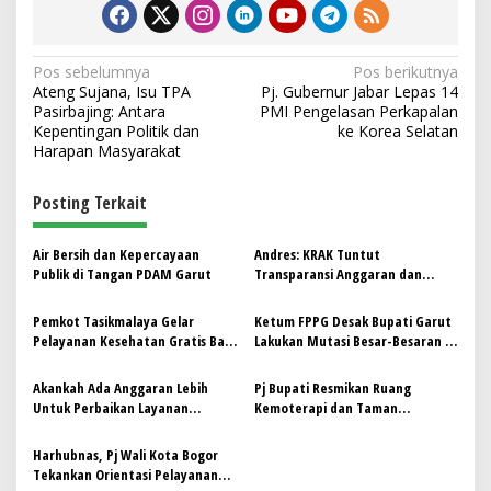
N
Pos sebelumnya
Pos berikutnya
Ateng Sujana, Isu TPA
Pj. Gubernur Jabar Lepas 14
a
Pasirbajing: Antara
PMI Pengelasan Perkapalan
v
Kepentingan Politik dan
ke Korea Selatan
Harapan Masyarakat
i
g
Posting Terkait
a
s
Air Bersih dan Kepercayaan
Andres: ​KRAK Tuntut
Publik di Tangan PDAM Garut
Transparansi Anggaran dan
i
Standar Pelayanan RSUD dr.
p
Selamet Garut
Pemkot Tasikmalaya Gelar
Ketum FPPG Desak Bupati Garut
Pelayanan Kesehatan Gratis Bagi
Lakukan Mutasi Besar-Besaran di
o
Penyandang Disabilitas
RSUD dr. Slamet
s
Akankah Ada Anggaran Lebih
Pj Bupati Resmikan Ruang
Untuk Perbaikan Layanan
Kemoterapi dan Taman
Kesehatan di Kab, Garut?
Perubahan di RSUD dr. Slamet
Garut
Harhubnas, Pj Wali Kota Bogor
Tekankan Orientasi Pelayanan