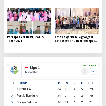
Bersama Kader Posyandu di
Pangatikan
Persiapan Verifikasi P2WKSS
Kota Banjar Raih Peghargaan
Tahun 2024
Kota Inovatif Dalam Percepatan
Penurunan Stunting Tahun 2024
LIHAT LEBIH
Liga 1
Klasemen
#
TEAM
P
W
D
L
PTS
Borneo FC
1
34
25
4
5
79
Persib Bandung
2
34
24
7
3
79
Persija Jakarta
3
34
22
5
7
71