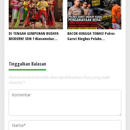
Lagi Mampu Tampung Jamaah,
HUT RI ke-81
Penjualan Seragam Ikut Jadi
Sorotan
DI TENGAH GEMPURAN BUDAYA
BACOK HINGGA TEWAS! Polres
MODERN! SDN 1 Wanamekar
Garut Ringkus Pelaku
Lahirkan Generasi Penari Sunda,
Penganiayaan Brutal di
Menjaga Warisan Leluhur dari
Banyuresmi, Terancam 10 Tahun
Ruang Kelas
Penjara
Tinggalkan Balasan
Alamat email Anda tidak akan dipublikasikan.
Ruas yang wajib
ditandai
*