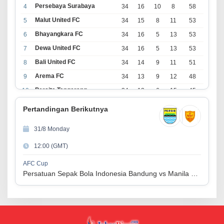
Persebaya Surabaya
4
34
16
10
8
58
Malut United FC
5
34
15
8
11
53
Bhayangkara FC
6
34
16
5
13
53
Dewa United FC
7
34
16
5
13
53
Bali United FC
8
34
14
9
11
51
Arema FC
9
34
13
9
12
48
Persita Tangerang
10
34
13
6
15
45
PSIM Yogyakarta
11
34
11
12
11
45
Pertandingan Berikutnya
Persik Kediri
12
34
11
6
17
39
31/8 Monday
Persijap Jepara
13
34
9
9
16
36
12:00 (GMT)
Madura United FC
14
34
9
8
17
35
PSM Makassar
15
34
8
10
16
34
AFC Cup
Persatuan Sepak Bola Indonesia Bandung vs Manila Digger FC
Persis Solo
16
34
8
10
16
34
Semen Padang FC
17
34
5
5
24
20
PSBS Biak
18
34
4
6
24
18