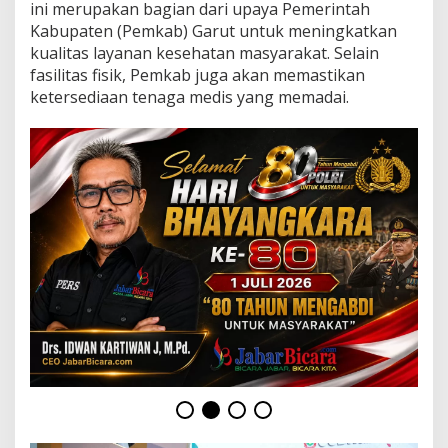
a
ini merupakan bagian dari upaya Pemerintah
t
Kabupaten (Pemkab) Garut untuk meningkatkan
I
kualitas layanan kesehatan masyarakat. Selain
n
fasilitas fisik, Pemkab juga akan memastikan
a
p
ketersediaan tenaga medis yang memadai.
U
O
B
K
R
S
U
D
d
r
.
S
l
a
m
e
t