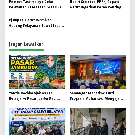
p
Pemkot Tasikmalaya Gelar
Hadiri Orientasi PPPK, Bupati
Pelayanan Kesehatan Gratis Bagi
Garut Ingatkan Peran Penting
o
Penyandang Disabilitas
PPPK sebagai Pelayan Publik
s
Pj Bupati Garut Resmikan
Gedung Pelayanan Rawat Inap
UOBK RSUD dr. Slamet
Jangan Lewatkan
Yantie Rachim Ajak Warga
Semangat Mahasiswi Ikuti
Belanja ke Pasar Jambu Dua,
Program Mahasiswa Mengajar
Harga Terjangkau dan Produk
Kota Bogor
Segar