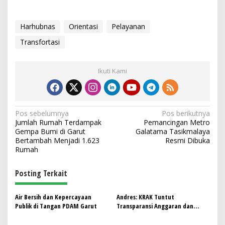
Harhubnas
Orientasi
Pelayanan
Transfortasi
Ikuti Kami
N
Pos sebelumnya
Pos berikutnya
Jumlah Rumah Terdampak
Pemancingan Metro
a
Gempa Bumi di Garut
Galatama Tasikmalaya
v
Bertambah Menjadi 1.623
Resmi Dibuka
Rumah
i
g
Posting Terkait
a
s
Air Bersih dan Kepercayaan
Andres: ​KRAK Tuntut
Publik di Tangan PDAM Garut
Transparansi Anggaran dan
i
Standar Pelayanan RSUD dr.
Selamet Garut