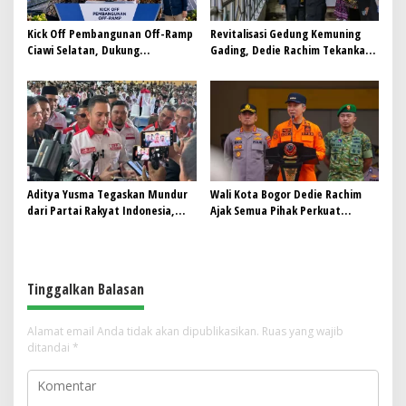
Kick Off Pembangunan Off-Ramp
Revitalisasi Gedung Kemuning
Ciawi Selatan, Dukung
Gading, Dedie Rachim Tekankan
Konektivitas Antarwilayah di
Aspek Keselamatan
Bogor Selatan
Aditya Yusma Tegaskan Mundur
Wali Kota Bogor Dedie Rachim
dari Partai Rakyat Indonesia,
Ajak Semua Pihak Perkuat
Fokus Kawal Program Jaga Desa
Mitigasi dan Quick Respon
Bencana
Tinggalkan Balasan
Alamat email Anda tidak akan dipublikasikan.
Ruas yang wajib
ditandai
*