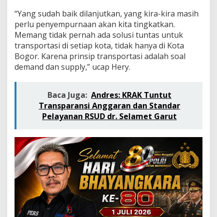
a
s
“Yang sudah baik dilanjutkan, yang kira-kira masih
i
perlu penyempurnaan akan kita tingkatkan.
P
Memang tidak pernah ada solusi tuntas untuk
e
transportasi di setiap kota, tidak hanya di Kota
l
a
Bogor. Karena prinsip transportasi adalah soal
y
demand dan supply,” ucap Hery.
a
n
a
Baca Juga:
Andres: ​KRAK Tuntut
n
Transparansi Anggaran dan Standar
T
Pelayanan RSUD dr. Selamet Garut
r
a
n
s
p
o
r
t
a
s
i