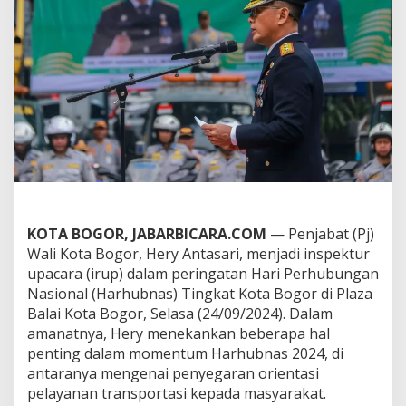
l
i
K
o
t
a
B
o
g
o
r
T
e
k
a
KOTA BOGOR, JABARBICARA.COM
— Penjabat (Pj)
n
Wali Kota Bogor, Hery Antasari, menjadi inspektur
k
upacara (irup) dalam peringatan Hari Perhubungan
a
Nasional (Harhubnas) Tingkat Kota Bogor di Plaza
n
Balai Kota Bogor, Selasa (24/09/2024). Dalam
O
r
amanatnya, Hery menekankan beberapa hal
i
penting dalam momentum Harhubnas 2024, di
e
antaranya mengenai penyegaran orientasi
n
pelayanan transportasi kepada masyarakat.
t