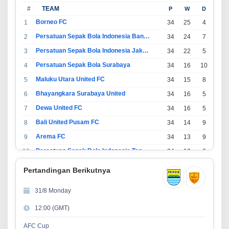
#
TEAM
P
W
D
L
Borneo FC
1
34
25
4
5
Persatuan Sepak Bola Indonesia Bandung
2
34
24
7
3
Persatuan Sepak Bola Indonesia Jakarta
3
34
22
5
7
Persatuan Sepak Bola Surabaya
4
34
16
10
8
Maluku Utara United FC
5
34
15
8
11
Bhayangkara Surabaya United
6
34
16
5
13
Dewa United FC
7
34
16
5
13
Bali United Pusam FC
8
34
14
9
11
Arema FC
9
34
13
9
12
Persatuan Sepak Bola Indonesia Tangerang
10
34
13
6
15
PSIM Yogyakarta
11
34
11
12
11
Pertandingan Berikutnya
Persatuan Sepakbola Indonesia Kediri
12
34
11
6
17
31/8 Monday
Perserikatan Sepak Bola Indonesia Jepara
13
34
9
9
16
12:00 (GMT)
Madura United FC
14
34
9
8
17
Persatuan Sepakbola Makassar
15
34
8
10
16
AFC Cup