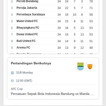
Persib Bandung
2
34
24
7
3
79
Persija Jakarta
3
34
22
5
7
71
Persebaya Surabaya
4
34
16
10
8
58
Malut United FC
5
34
15
8
11
53
Bhayangkara FC
6
34
16
5
13
53
Dewa United FC
7
34
16
5
13
53
Bali United FC
8
34
14
9
11
51
Arema FC
9
34
13
9
12
48
Persita Tangerang
10
34
13
6
15
45
PSIM Yogyakarta
11
34
11
12
11
45
Pertandingan Berikutnya
Persik Kediri
12
34
11
6
17
39
31/8 Monday
Persijap Jepara
13
34
9
9
16
36
12:00 (GMT)
Madura United FC
14
34
9
8
17
35
PSM Makassar
15
34
8
10
16
34
AFC Cup
Persatuan Sepak Bola Indonesia Bandung vs Manila Digger FC
Persis Solo
16
34
8
10
16
34
Semen Padang FC
17
34
5
5
24
20