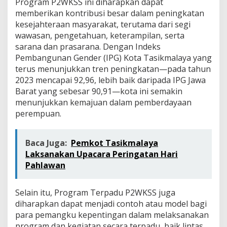
Program P2WKSS ini diharapkan dapat
T
memberikan kontribusi besar dalam peningkatan
a
h
kesejahteraan masyarakat, terutama dari segi
u
wawasan, pengetahuan, keterampilan, serta
n
sarana dan prasarana. Dengan Indeks
2
Pembangunan Gender (IPG) Kota Tasikmalaya yang
0
2
terus menunjukkan tren peningkatan—pada tahun
4
2023 mencapai 92,96, lebih baik daripada IPG Jawa
Barat yang sebesar 90,91—kota ini semakin
menunjukkan kemajuan dalam pemberdayaan
perempuan.
Baca Juga:
Pemkot Tasikmalaya
Laksanakan Upacara Peringatan Hari
Pahlawan
Selain itu, Program Terpadu P2WKSS juga
diharapkan dapat menjadi contoh atau model bagi
para pemangku kepentingan dalam melaksanakan
program dan kegiatan secara terpadu, baik lintas