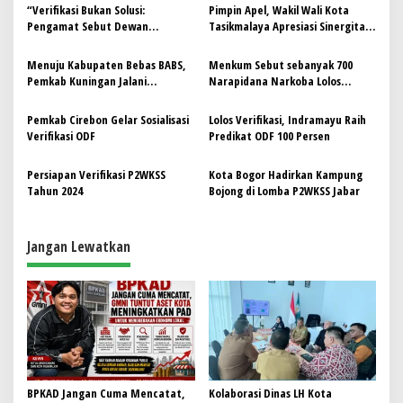
s
“Verifikasi Bukan Solusi:
Pimpin Apel, Wakil Wali Kota
i
Pengamat Sebut Dewan
Tasikmalaya Apresiasi Sinergitas
p
Pendidikan Garut Terjebak
antara Pemkot dengan Kejari
Pendekatan Dangkal”
Menuju Kabupaten Bebas BABS,
Menkum Sebut sebanyak 700
o
Pemkab Kuningan Jalani
Narapidana Narkoba Lolos
s
Verifikasi Lapangan ODF oleh Tim
Verifikasi Amnesti
Provinsi Jabar
Pemkab Cirebon Gelar Sosialisasi
Lolos Verifikasi, Indramayu Raih
Verifikasi ODF
Predikat ODF 100 Persen
Persiapan Verifikasi P2WKSS
Kota Bogor Hadirkan Kampung
Tahun 2024
Bojong di Lomba P2WKSS Jabar
Jangan Lewatkan
BPKAD Jangan Cuma Mencatat,
Kolaborasi Dinas LH Kota