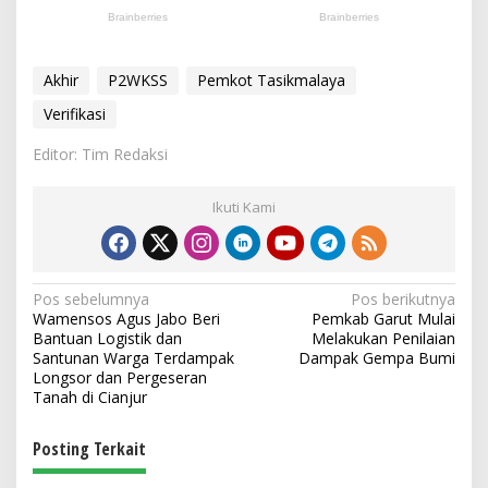
Akhir
P2WKSS
Pemkot Tasikmalaya
Verifikasi
Editor: Tim Redaksi
Ikuti Kami
N
Pos sebelumnya
Pos berikutnya
Wamensos Agus Jabo Beri
Pemkab Garut Mulai
a
Bantuan Logistik dan
Melakukan Penilaian
v
Santunan Warga Terdampak
Dampak Gempa Bumi
Longsor dan Pergeseran
i
Tanah di Cianjur
g
Posting Terkait
a