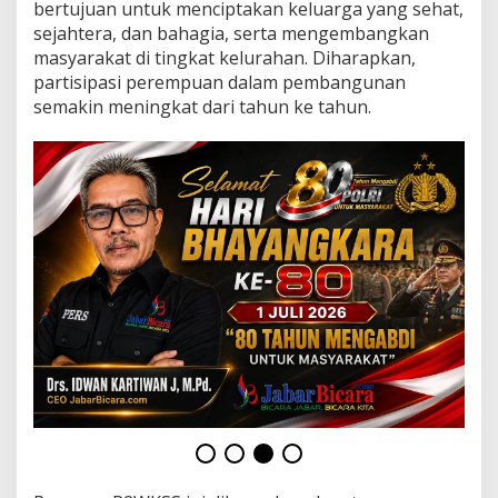
n
bertujuan untuk menciptakan keluarga yang sehat,
i
sejahtera, dan bahagia, serta mengembangkan
l
masyarakat di tingkat kelurahan. Diharapkan,
a
partisipasi perempuan dalam pembangunan
i
semakin meningkat dari tahun ke tahun.
a
n
P
2
W
K
S
S
T
i
n
g
k
a
t
J
a
b
a
r