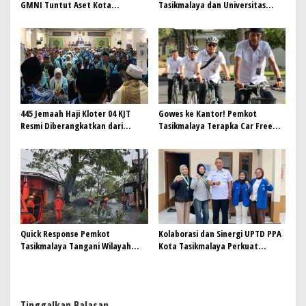
GMNI Tuntut Aset Kota
Tasikmalaya dan Universitas
Meningkatkan PAD untuk
Mayasari Bakti untuk
menggerakan Ekonomi Lokal
Pengelolaan Sampah
Berkelanjutan
445 Jemaah Haji Kloter 04 KJT
Gowes ke Kantor! Pemkot
Resmi Diberangkatkan dari
Tasikmalaya Terapka Car Free
Gedung Dakwah Islamiyah
Day untuk ASN
Quick Response Pemkot
Kolaborasi dan Sinergi UPTD PPA
Tasikmalaya Tangani Wilayah
Kota Tasikmalaya Perkuat
Terdampak Cuaca Ekstrem
Perlindungan Perempuan dan
Anak
Tinggalkan Balasan