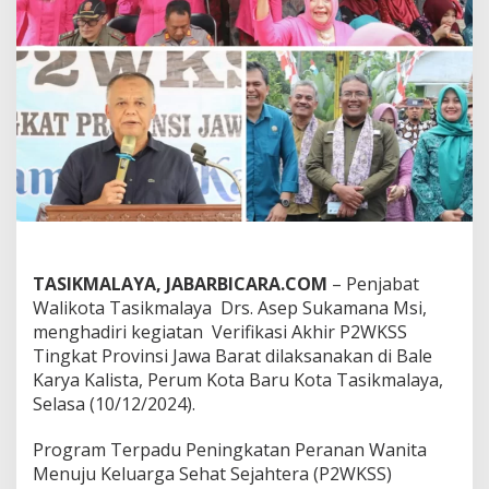
a
y
a
G
e
l
a
r
V
e
r
i
f
i
k
TASIKMALAYA, JABARBICARA.COM
– Penjabat
a
Walikota Tasikmalaya Drs. Asep Sukamana Msi,
s
menghadiri kegiatan Verifikasi Akhir P2WKSS
i
Tingkat Provinsi Jawa Barat dilaksanakan di Bale
A
k
Karya Kalista, Perum Kota Baru Kota Tasikmalaya,
h
Selasa (10/12/2024).
i
r
Program Terpadu Peningkatan Peranan Wanita
P
Menuju Keluarga Sehat Sejahtera (P2WKSS)
e