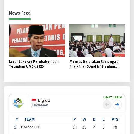
News Feed
Jabar Lakukan Perubahan dan
Mensos Gelorakan Semangat
Tetapkan UMSK 2025
Pilar-Pilar Sosial NTB dalam
Mewujudkan Kesejahteraan
Masyarakat
LIHAT LEBIH
Liga 1
Klasemen
#
TEAM
P
W
D
L
PTS
Borneo FC
1
34
25
4
5
79