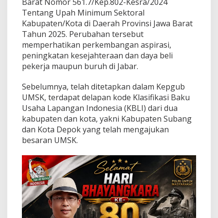
Barat Nomor 561.7/Kep.802-Kesra/2024
5
Tentang Upah Minimum Sektoral
Kabupaten/Kota di Daerah Provinsi Jawa Barat
Tahun 2025. Perubahan tersebut
memperhatikan perkembangan aspirasi,
peningkatan kesejahteraan dan daya beli
pekerja maupun buruh di Jabar.
Sebelumnya, telah ditetapkan dalam Kepgub
UMSK, terdapat delapan kode Klasifikasi Baku
Usaha Lapangan Indonesia (KBLI) dari dua
kabupaten dan kota, yakni Kabupaten Subang
dan Kota Depok yang telah mengajukan
besaran UMSK.