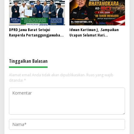
DPRD Jawa Barat Setujui
Idwan Kartiwan J, .Sampaikan
Ranperda Pertanggungjawaban
Ucapan Selamat Hari
Pelaksanaan APBD Tahun 2025
Bhayangkara ke-80: “80 Tahun
Menjadi Perda
Mengabdi untuk Masyarakat”
Tinggalkan Balasan
Alamat email Anda tidak akan dipublikasikan.
Ruas yang wajib
ditandai
*