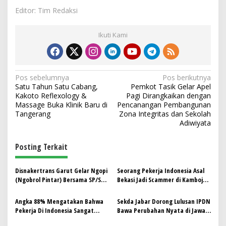
Editor: Tim Redaksi
Ikuti Kami
N
Pos sebelumnya
Pos berikutnya
Satu Tahun Satu Cabang,
Pemkot Tasik Gelar Apel
a
Kakoto Reflexology &
Pagi Dirangkaikan dengan
v
Massage Buka Klinik Baru di
Pencanangan Pembangunan
Tangerang
Zona Integritas dan Sekolah
i
Adiwiyata
g
Posting Terkait
a
s
Disnakertrans Garut Gelar Ngopi
Seorang Pekerja Indonesia Asal
i
(Ngobrol Pintar) Bersama SP/SB
Bekasi Jadi Scammer di Kamboja,
p
Kabupaten Garut
Berujung Tewas Disiksa
Angka 88% Mengatakan Bahwa
Sekda Jabar Dorong Lulusan IPDN
o
Pekerja Di Indonesia Sangat
Bawa Perubahan Nyata di Jawa
s
Bahagia dengan Pekerjaan Nya
Barat