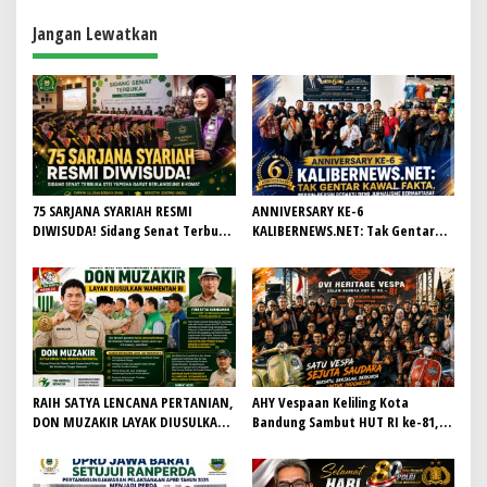
Saat Ini
Jangan Lewatkan
75 SARJANA SYARIAH RESMI
ANNIVERSARY KE-6
DIWISUDA! Sidang Senat Terbuka
KALIBERNEWS.NET: Tak Gentar
STEI Yapisha Garut Berlangsung
Kawal Fakta, Bersih-Bersih
Khidmat, Siapkan Lulusan
Redaksi Demi Jurnalisme
Berdaya Saing dan Berintegritas
Bermartabat
RAIH SATYA LENCANA PERTANIAN,
AHY Vespaan Keliling Kota
DON MUZAKIR LAYAK DIUSULKAN
Bandung Sambut HUT RI ke-81,
WAMENTAN RI
Gaungkan Persaudaraan dan Aksi
Kemanusiaan