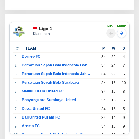
Masyarakat
LIHAT LEBIH
Liga 1
Klasemen
#
TEAM
P
W
D
L
Borneo FC
1
34
25
4
5
Persatuan Sepak Bola Indonesia Bandung
2
34
24
7
3
Persatuan Sepak Bola Indonesia Jakarta
3
34
22
5
7
Persatuan Sepak Bola Surabaya
4
34
16
10
8
Maluku Utara United FC
5
34
15
8
11
Bhayangkara Surabaya United
6
34
16
5
13
Dewa United FC
7
34
16
5
13
Bali United Pusam FC
8
34
14
9
11
Arema FC
9
34
13
9
12
Persatuan Sepak Bola Indonesia Tangerang
10
34
13
6
15