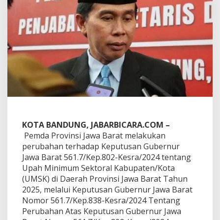
r
u
b
a
h
a
n
d
a
n
T
e
t
a
KOTA BANDUNG, JABARBICARA.COM –
p
k
Pemda Provinsi Jawa Barat melakukan
a
perubahan terhadap Keputusan Gubernur
n
Jawa Barat 561.7/Kep.802-Kesra/2024 tentang
U
Upah Minimum Sektoral Kabupaten/Kota
M
(UMSK) di Daerah Provinsi Jawa Barat Tahun
S
K
2025, melalui Keputusan Gubernur Jawa Barat
2
Nomor 561.7/Kep.838-Kesra/2024 Tentang
0
Perubahan Atas Keputusan Gubernur Jawa
2