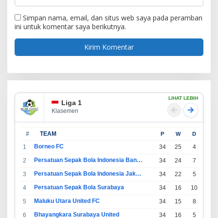
Simpan nama, email, dan situs web saya pada peramban
ini untuk komentar saya berikutnya.
LIHAT LEBIH
Liga 1
Klasemen
#
TEAM
P
W
D
L
Borneo FC
1
34
25
4
5
Persatuan Sepak Bola Indonesia Bandung
2
34
24
7
3
Persatuan Sepak Bola Indonesia Jakarta
3
34
22
5
7
Persatuan Sepak Bola Surabaya
4
34
16
10
8
Maluku Utara United FC
5
34
15
8
11
Bhayangkara Surabaya United
6
34
16
5
13