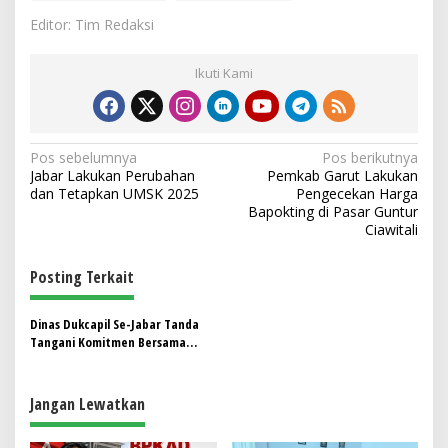
Editor: Tim Redaksi
Ikuti Kami
N
Pos sebelumnya
Pos berikutnya
Jabar Lakukan Perubahan
Pemkab Garut Lakukan
a
dan Tetapkan UMSK 2025
Pengecekan Harga
v
Bapokting di Pasar Guntur
Ciawitali
i
g
Posting Terkait
a
s
Dinas Dukcapil Se-Jabar Tanda
Tangani Komitmen Bersama
i
Bangun Zona Integritas Menuju
p
WBK dan WBBM Tahun 2025
Jangan Lewatkan
o
s