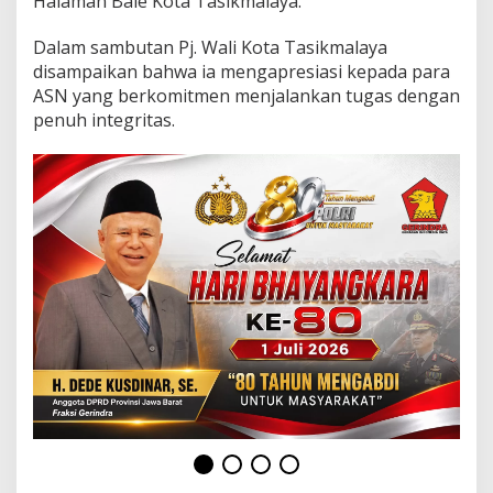
Halaman Bale Kota Tasikmalaya.
g
a
n
Dalam sambutan Pj. Wali Kota Tasikmalaya
P
disampaikan bahwa ia mengapresiasi kepada para
e
ASN yang berkomitmen menjalankan tugas dengan
n
penuh integritas.
c
a
n
a
n
g
a
n
P
e
m
b
a
n
g
u
n
a
n