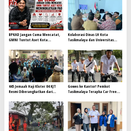
BPKAD Jangan Cuma Mencatat,
Kolaborasi Dinas LH Kota
GMNI Tuntut Aset Kota
Tasikmalaya dan Universitas
Meningkatkan PAD untuk
Mayasari Bakti untuk
menggerakan Ekonomi Lokal
Pengelolaan Sampah
Berkelanjutan
445 Jemaah Haji Kloter 04 KJT
Gowes ke Kantor! Pemkot
Resmi Diberangkatkan dari
Tasikmalaya Terapka Car Free
Gedung Dakwah Islamiyah
Day untuk ASN