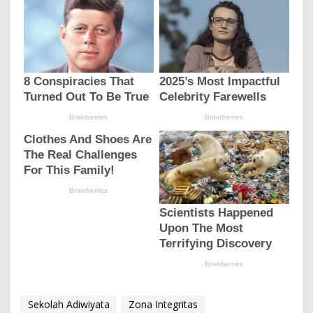
d
i
w
i
y
a
t
a
Sekolah Adiwiyata
Zona Integritas