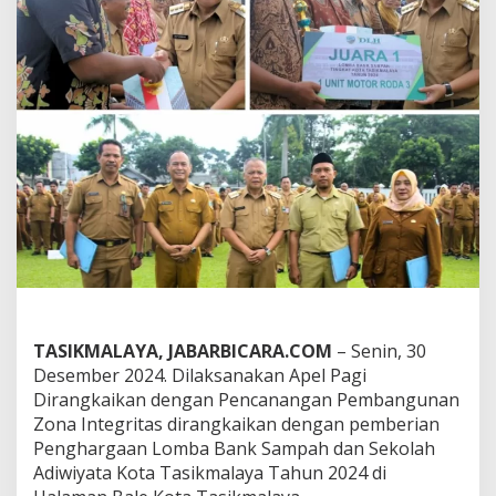
a
r
A
p
e
l
P
a
g
i
D
i
r
a
n
g
k
a
TASIKMALAYA, JABARBICARA.COM
– Senin, 30
i
Desember 2024. Dilaksanakan Apel Pagi
k
Dirangkaikan dengan Pencanangan Pembangunan
a
n
Zona Integritas dirangkaikan dengan pemberian
d
Penghargaan Lomba Bank Sampah dan Sekolah
e
Adiwiyata Kota Tasikmalaya Tahun 2024 di
n