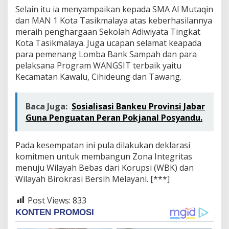
Z
Selain itu ia menyampaikan kepada SMA Al Mutaqin
o
dan MAN 1 Kota Tasikmalaya atas keberhasilannya
n
meraih penghargaan Sekolah Adiwiyata Tingkat
a
I
Kota Tasikmalaya. Juga ucapan selamat keapada
n
para pemenang Lomba Bank Sampah dan para
t
pelaksana Program WANGSIT terbaik yaitu
e
Kecamatan Kawalu, Cihideung dan Tawang.
g
r
i
t
Baca Juga:
Sosialisasi Bankeu Provinsi Jabar
a
Guna Penguatan Peran Pokjanal Posyandu.
s
d
a
Pada kesempatan ini pula dilakukan deklarasi
n
komitmen untuk membangun Zona Integritas
S
menuju Wilayah Bebas dari Korupsi (WBK) dan
e
Wilayah Birokrasi Bersih Melayani. [***]
k
o
l
Post Views:
833
a
h
A