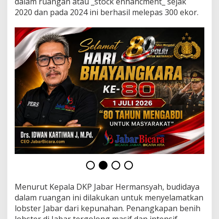
dalam ruangan atau _stock enhancment_ sejak
u
t
2020 dan pada 2024 ini berhasil melepas 300 ekor.
Menurut Kepala DKP Jabar Hermansyah, budidaya
dalam ruangan ini dilakukan untuk menyelamatkan
lobster Jabar dari kepunahan. Penangkapan benih
lobster di Jabar tergolong masif dan intensif,