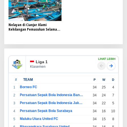
Nelayan di Cianjur Alami
Kehilangan Pemasukan Selama
Satu Pekan Akibat Tidak Melaut,
Kondisi Perahu Sandar Rusak
LIHAT LEBIH
Liga 1
Klasemen
#
TEAM
P
W
D
L
Borneo FC
1
34
25
4
5
Persatuan Sepak Bola Indonesia Bandung
2
34
24
7
3
Persatuan Sepak Bola Indonesia Jakarta
3
34
22
5
7
Persatuan Sepak Bola Surabaya
4
34
16
10
8
Maluku Utara United FC
5
34
15
8
11
Bhayangkara Surabaya United