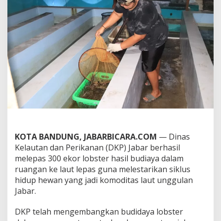
i
l
L
e
p
a
s
3
0
0
E
k
o
r
L
o
KOTA BANDUNG, JABARBICARA.COM
— Dinas
b
Kelautan dan Perikanan (DKP) Jabar berhasil
s
melepas 300 ekor lobster hasil budiaya dalam
t
ruangan ke laut lepas guna melestarikan siklus
e
r
hidup hewan yang jadi komoditas laut unggulan
k
Jabar.
e
L
DKP telah mengembangkan budidaya lobster
a