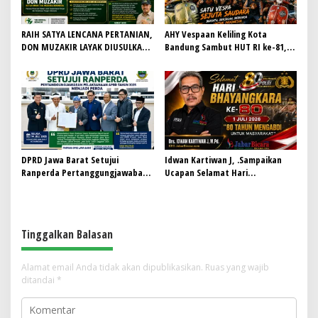
RAIH SATYA LENCANA PERTANIAN,
AHY Vespaan Keliling Kota
DON MUZAKIR LAYAK DIUSULKAN
Bandung Sambut HUT RI ke-81,
WAMENTAN RI
Gaungkan Persaudaraan dan Aksi
Kemanusiaan
DPRD Jawa Barat Setujui
Idwan Kartiwan J, .Sampaikan
Ranperda Pertanggungjawaban
Ucapan Selamat Hari
Pelaksanaan APBD Tahun 2025
Bhayangkara ke-80: “80 Tahun
Menjadi Perda
Mengabdi untuk Masyarakat”
Tinggalkan Balasan
Alamat email Anda tidak akan dipublikasikan.
Ruas yang wajib
ditandai
*