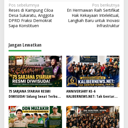
N
Pos sebelumnya
Pos berikutnya
Reses di Kampung Ciloa
Eri Hermawan Raih Sertifikat
a
Desa Sukaratu, Anggota
Hak Kekayaan Intelektual,
v
DPRD Fraksi Demokrat
Langkah Baru untuk Inovasi
Sapa Konstituen
Infrastruktur
i
g
a
Jangan Lewatkan
s
i
p
o
s
75 SARJANA SYARIAH RESMI
ANNIVERSARY KE-6
DIWISUDA! Sidang Senat Terbuka
KALIBERNEWS.NET: Tak Gentar
STEI Yapisha Garut Berlangsung
Kawal Fakta, Bersih-Bersih
Khidmat, Siapkan Lulusan
Redaksi Demi Jurnalisme
Berdaya Saing dan Berintegritas
Bermartabat