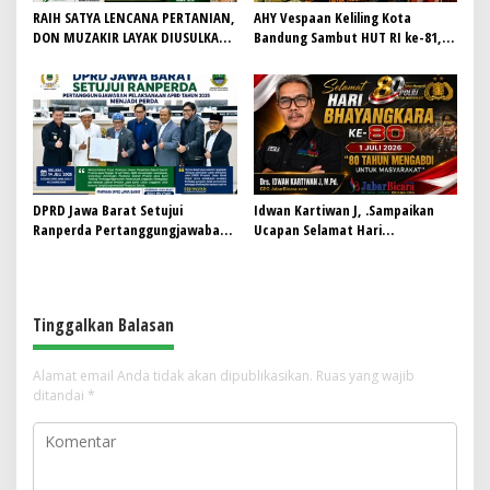
RAIH SATYA LENCANA PERTANIAN,
AHY Vespaan Keliling Kota
DON MUZAKIR LAYAK DIUSULKAN
Bandung Sambut HUT RI ke-81,
WAMENTAN RI
Gaungkan Persaudaraan dan Aksi
Kemanusiaan
DPRD Jawa Barat Setujui
Idwan Kartiwan J, .Sampaikan
Ranperda Pertanggungjawaban
Ucapan Selamat Hari
Pelaksanaan APBD Tahun 2025
Bhayangkara ke-80: “80 Tahun
Menjadi Perda
Mengabdi untuk Masyarakat”
Tinggalkan Balasan
Alamat email Anda tidak akan dipublikasikan.
Ruas yang wajib
ditandai
*