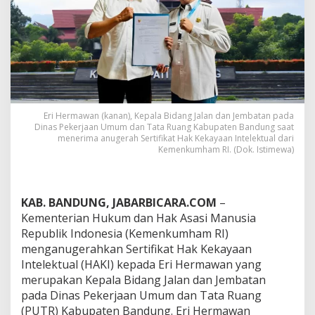
h
S
e
r
t
i
f
i
k
a
Eri Hermawan (kanan), Kepala Bidang Jalan dan Jembatan pada
Dinas Pekerjaan Umum dan Tata Ruang Kabupaten Bandung saat
t
menerima anugerah Sertifikat Hak Kekayaan Intelektual dari
H
Kemenkumham RI. (Dok. Istimewa)
a
k
K
e
KAB. BANDUNG, JABARBICARA.COM
–
k
Kementerian Hukum dan Hak Asasi Manusia
a
y
Republik Indonesia (Kemenkumham RI)
a
menganugerahkan Sertifikat Hak Kekayaan
a
Intelektual (HAKI) kepada Eri Hermawan yang
n
merupakan Kepala Bidang Jalan dan Jembatan
I
n
pada Dinas Pekerjaan Umum dan Tata Ruang
t
(PUTR) Kabupaten Bandung. Eri Hermawan