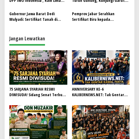
DPP IWO Indonesia , Raih Lima
Turun Gunung, Kunjungi Garut
o
Sertifikat Keahlian Hukum dari
dan Berikan Pendidikan Politik
s
ESAS Management
bagi Kader
Gubernur Jawa Barat Dedi
Pemprov Jabar Serahkan
Mulyadi: Sertifikat Tanah di
Sertifikat Biru kepada
Sempadan Sungai akan Dicabut
Perusahaan Peduli Lingkungan
Jangan Lewatkan
75 SARJANA SYARIAH RESMI
ANNIVERSARY KE-6
DIWISUDA! Sidang Senat Terbuka
KALIBERNEWS.NET: Tak Gentar
STEI Yapisha Garut Berlangsung
Kawal Fakta, Bersih-Bersih
Khidmat, Siapkan Lulusan
Redaksi Demi Jurnalisme
Berdaya Saing dan Berintegritas
Bermartabat