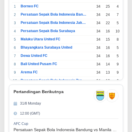
Borneo FC
1
34
25
4
5
Persatuan Sepak Bola Indonesia Bandung
2
34
24
7
3
Persatuan Sepak Bola Indonesia Jakarta
3
34
22
5
7
Persatuan Sepak Bola Surabaya
4
34
16
10
8
Maluku Utara United FC
5
34
15
8
11
Bhayangkara Surabaya United
6
34
16
5
13
Dewa United FC
7
34
16
5
13
Bali United Pusam FC
8
34
14
9
11
Arema FC
9
34
13
9
12
Persatuan Sepak Bola Indonesia Tangerang
10
34
13
6
15
PSIM Yogyakarta
11
34
11
12
11
Pertandingan Berikutnya
Persatuan Sepakbola Indonesia Kediri
12
34
11
6
17
31/8 Monday
Perserikatan Sepak Bola Indonesia Jepara
13
34
9
9
16
12:00 (GMT)
Madura United FC
14
34
9
8
17
Persatuan Sepakbola Makassar
15
34
8
10
16
AFC Cup
Persatuan Sepak Bola Indonesia Bandung vs Manila Digger FC
Persis Solo
16
34
8
10
16