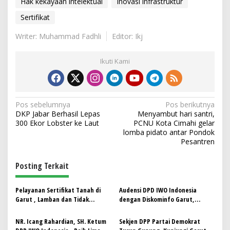
Hak kekayaan intelektual
Inovasi infrastruktur
Sertifikat
Writer: Muhammad Fadhli
Editor: Ikj
Ikuti Kami
N
Pos sebelumnya
Pos berikutnya
DKP Jabar Berhasil Lepas
Menyambut hari santri,
a
300 Ekor Lobster ke Laut
PCNU Kota Cimahi gelar
v
lomba pidato antar Pondok
Pesantren
i
g
Posting Terkait
a
s
Pelayanan Sertifikat Tanah di
Audensi DPD IWO Indonesia
Garut , Lamban dan Tidak
dengan Diskominfo Garut,
i
Transparan?
Berakhir Ricuh. Ini Masalahnya!
p
NR. Icang Rahardian, SH. Ketum
Sekjen DPP Partai Demokrat