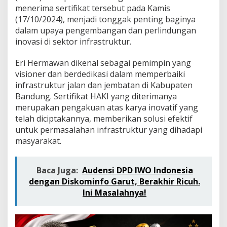
e
menerima sertifikat tersebut pada Kamis
l
(17/10/2024), menjadi tonggak penting baginya
e
dalam upaya pengembangan dan perlindungan
k
t
inovasi di sektor infrastruktur.
u
a
Eri Hermawan dikenal sebagai pemimpin yang
l
visioner dan berdedikasi dalam memperbaiki
,
infrastruktur jalan dan jembatan di Kabupaten
L
a
Bandung. Sertifikat HAKI yang diterimanya
n
merupakan pengakuan atas karya inovatif yang
g
telah diciptakannya, memberikan solusi efektif
k
untuk permasalahan infrastruktur yang dihadapi
a
h
masyarakat.
B
a
r
Baca Juga:
Audensi DPD IWO Indonesia
u
dengan Diskominfo Garut, Berakhir Ricuh.
u
Ini Masalahnya!
n
t
u
k