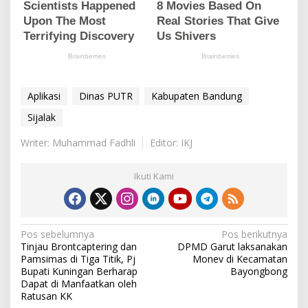
Aplikasi
Dinas PUTR
Kabupaten Bandung
Sijalak
Writer: Muhammad Fadhli
Editor: IKJ
Ikuti Kami
N
Pos sebelumnya
Pos berikutnya
Tinjau Brontcaptering dan
DPMD Garut laksanakan
a
Pamsimas di Tiga Titik, Pj
Monev di Kecamatan
v
Bupati Kuningan Berharap
Bayongbong
Dapat di Manfaatkan oleh
i
Ratusan KK