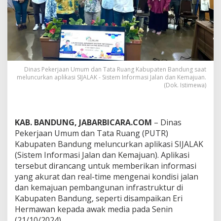
a
t
e
n
B
a
n
d
Dinas Pekerjaan Umum dan Tata Ruang Kabupaten Bandung saat
u
meluncurkan aplikasi SIJALAK - Sistem Informasi Jalan dan Kemajuan.
n
(Dok. Istimewa)
g
L
u
n
KAB. BANDUNG, JABARBICARA.COM
– Dinas
c
Pekerjaan Umum dan Tata Ruang (PUTR)
u
Kabupaten Bandung meluncurkan aplikasi SIJALAK
r
k
(Sistem Informasi Jalan dan Kemajuan). Aplikasi
a
tersebut dirancang untuk memberikan informasi
n
yang akurat dan real-time mengenai kondisi jalan
A
dan kemajuan pembangunan infrastruktur di
p
l
Kabupaten Bandung, seperti disampaikan Eri
i
Hermawan kepada awak media pada Senin
k
(21/10/2024).