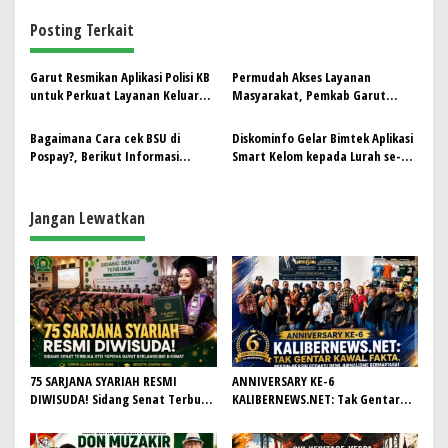
g
Posting Terkait
a
s
Garut Resmikan Aplikasi Polisi KB
Permudah Akses Layanan
i
untuk Perkuat Layanan Keluarga
Masyarakat, Pemkab Garut
p
Berencana
Luncurkan Platform Digital
“Garut Hebat” Super Apps
Bagaimana Cara cek BSU di
Diskominfo Gelar Bimtek Aplikasi
o
Pospay?, Berikut Informasi
Smart Kelom kepada Lurah se-
s
Lengkapnya!
Kota Tasikmalaya
Jangan Lewatkan
75 SARJANA SYARIAH RESMI
ANNIVERSARY KE-6
DIWISUDA! Sidang Senat Terbuka
KALIBERNEWS.NET: Tak Gentar
STEI Yapisha Garut Berlangsung
Kawal Fakta, Bersih-Bersih
Khidmat, Siapkan Lulusan
Redaksi Demi Jurnalisme