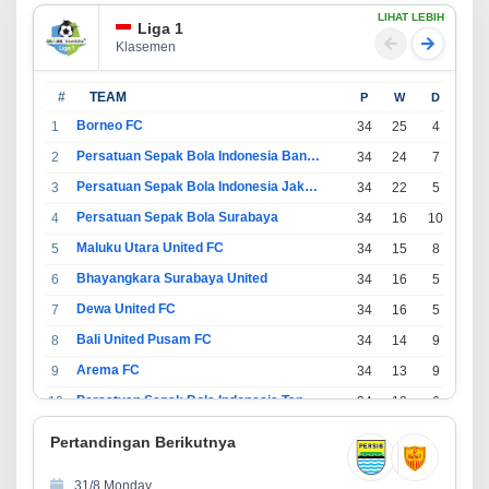
LIHAT LEBIH
Liga 1
Klasemen
#
TEAM
P
W
D
L
Borneo FC
1
34
25
4
5
Persatuan Sepak Bola Indonesia Bandung
2
34
24
7
3
Persatuan Sepak Bola Indonesia Jakarta
3
34
22
5
7
Persatuan Sepak Bola Surabaya
4
34
16
10
8
Maluku Utara United FC
5
34
15
8
11
Bhayangkara Surabaya United
6
34
16
5
13
Dewa United FC
7
34
16
5
13
Bali United Pusam FC
8
34
14
9
11
Arema FC
9
34
13
9
12
Persatuan Sepak Bola Indonesia Tangerang
10
34
13
6
15
PSIM Yogyakarta
11
34
11
12
11
Pertandingan Berikutnya
Persatuan Sepakbola Indonesia Kediri
12
34
11
6
17
31/8 Monday