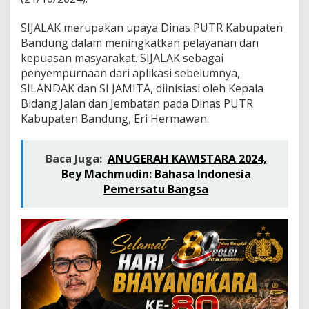
a
s
SIJALAK merupakan upaya Dinas PUTR Kabupaten
i
S
Bandung dalam meningkatkan pelayanan dan
I
kepuasan masyarakat. SIJALAK sebagai
J
penyempurnaan dari aplikasi sebelumnya,
A
SILANDAK dan SI JAMITA, diinisiasi oleh Kepala
L
Bidang Jalan dan Jembatan pada Dinas PUTR
A
K
Kabupaten Bandung, Eri Hermawan.
,
D
i
Baca Juga:
ANUGERAH KAWISTARA 2024,
i
Bey Machmudin: Bahasa Indonesia
n
Pemersatu Bangsa
i
s
i
a
s
i
E
r
i
H