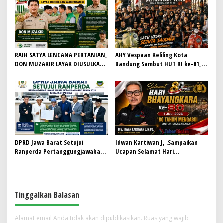
Berdaya Saing dan Berintegritas
Bermartabat
RAIH SATYA LENCANA PERTANIAN,
AHY Vespaan Keliling Kota
DON MUZAKIR LAYAK DIUSULKAN
Bandung Sambut HUT RI ke-81,
WAMENTAN RI
Gaungkan Persaudaraan dan Aksi
Kemanusiaan
DPRD Jawa Barat Setujui
Idwan Kartiwan J, .Sampaikan
Ranperda Pertanggungjawaban
Ucapan Selamat Hari
Pelaksanaan APBD Tahun 2025
Bhayangkara ke-80: “80 Tahun
Menjadi Perda
Mengabdi untuk Masyarakat”
Tinggalkan Balasan
Alamat email Anda tidak akan dipublikasikan.
Ruas yang wajib