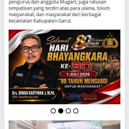
pengurus dan anggota Mugart, juga ratusan
d
i
simpatisan yang terdiri atas para ulama, tokoh
P
masyarakat, dan masyarakat dari berbagai
o
kecamatan Kabupaten Garut.
n
p
e
s
S
a
d
a
n
g
L
e
b
a
k
G
a
r
u
t