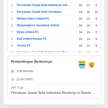
Persatuan Sepak Bola Indonesia Jakarta
3
34
22
5
7
Persatuan Sepak Bola Surabaya
4
34
16
10
8
Maluku Utara United FC
5
34
15
8
11
Bhayangkara Surabaya United
6
34
16
5
13
Dewa United FC
7
34
16
5
13
Bali United Pusam FC
8
34
14
9
11
Arema FC
9
34
13
9
12
Persatuan Sepak Bola Indonesia Tangerang
10
34
13
6
15
PSIM Yogyakarta
11
34
11
12
11
Pertandingan Berikutnya
Persatuan Sepakbola Indonesia Kediri
12
34
11
6
17
31/8 Monday
Perserikatan Sepak Bola Indonesia Jepara
13
34
9
9
16
12:00 (GMT)
Madura United FC
14
34
9
8
17
Persatuan Sepakbola Makassar
15
34
8
10
16
AFC Cup
Persatuan Sepak Bola Indonesia Bandung vs Manila Digger FC
Persis Solo
16
34
8
10
16
Semen Padang FC
17
34
5
5
24
Persatuan Sepak Bola Biak Sekitarnya
18
34
4
6
24