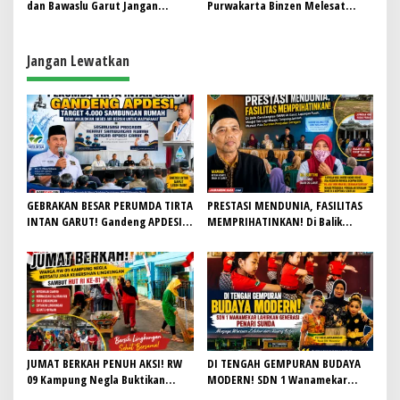
dan Bawaslu Garut Jangan
Purwakarta Binzen Melesat
bermain curang di Pilkada 2024
Tinggalkan Petahana
Jangan Lewatkan
GEBRAKAN BESAR PERUMDA TIRTA
PRESTASI MENDUNIA, FASILITAS
INTAN GARUT! Gandeng APDESI,
MEMPRIHATINKAN! Di Balik
Target 4.000 Sambungan Rumah
Gemilangnya SMAN 26 Garut,
Demi Wujudkan Akses Air Bersih
Lapangan Hoki Rusak, Masjid Tak
untuk Masyarakat
Lagi Mampu Tampung Jamaah,
Penjualan Seragam Ikut Jadi
Sorotan
JUMAT BERKAH PENUH AKSI! RW
DI TENGAH GEMPURAN BUDAYA
09 Kampung Negla Buktikan
MODERN! SDN 1 Wanamekar
Gotong Royong Bukan Sekadar
Lahirkan Generasi Penari Sunda,