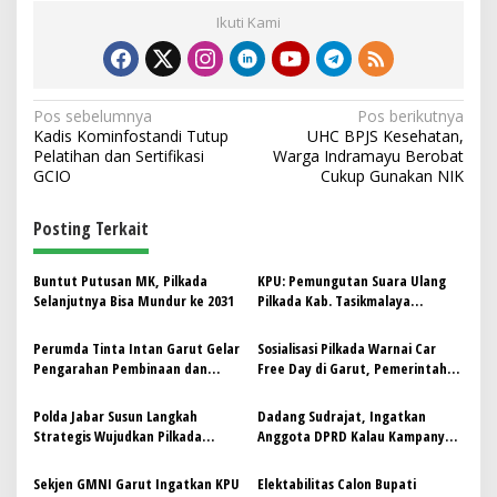
Ikuti Kami
N
Pos sebelumnya
Pos berikutnya
Kadis Kominfostandi Tutup
UHC BPJS Kesehatan,
a
Pelatihan dan Sertifikasi
Warga Indramayu Berobat
v
GCIO
Cukup Gunakan NIK
i
Posting Terkait
g
a
Buntut Putusan MK, Pilkada
KPU: Pemungutan Suara Ulang
s
Selanjutnya Bisa Mundur ke 2031
Pilkada Kab. Tasikmalaya
Berjalan Lancar
i
Perumda Tinta Intan Garut Gelar
Sosialisasi Pilkada Warnai Car
p
Pengarahan Pembinaan dan
Free Day di Garut, Pemerintah
Pengawasan untuk Netralisasi
Targetkan Partisipasi 83%
o
Pegawai dalam Pilkada 2024
Polda Jabar Susun Langkah
Dadang Sudrajat, Ingatkan
s
Strategis Wujudkan Pilkada
Anggota DPRD Kalau Kampanye
Berjalan Aman
Pilkada Harus Cuti
Sekjen GMNI Garut Ingatkan KPU
Elektabilitas Calon Bupati