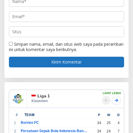
Simpan nama, email, dan situs web saya pada peramban
ini untuk komentar saya berikutnya.
LIHAT LEBIH
Liga 1
Klasemen
#
TEAM
P
W
D
L
Borneo FC
1
34
25
4
5
Persatuan Sepak Bola Indonesia Bandung
2
34
24
7
3