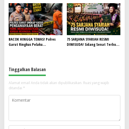
Slogan, Warga Bersatu Sambut
Menjaga Warisan Leluhur dari
HUT RI ke-81
Ruang Kelas
BACOK HINGGA TEWAS! Polres
75 SARJANA SYARIAH RESMI
Garut Ringkus Pelaku
DIWISUDA! Sidang Senat Terbuka
Penganiayaan Brutal di
STEI Yapisha Garut Berlangsung
Banyuresmi, Terancam 10 Tahun
Khidmat, Siapkan Lulusan
Penjara
Berdaya Saing dan Berintegritas
Tinggalkan Balasan
Alamat email Anda tidak akan dipublikasikan.
Ruas yang wajib
ditandai
*