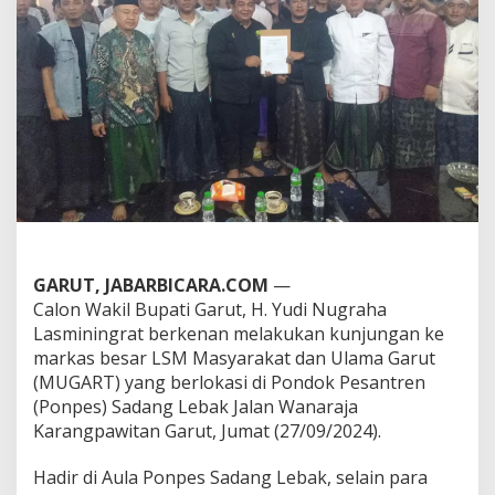
p
G
a
r
u
t
,
Y
u
d
i
N
L
d
e
GARUT, JABARBICARA.COM
—
n
Calon Wakil Bupati Garut, H. Yudi Nugraha
g
Lasminingrat berkenan melakukan kunjungan ke
a
markas besar LSM Masyarakat dan Ulama Garut
n
(MUGART) yang berlokasi di Pondok Pesantren
M
u
(Ponpes) Sadang Lebak Jalan Wanaraja
g
Karangpawitan Garut, Jumat (27/09/2024).
a
r
Hadir di Aula Ponpes Sadang Lebak, selain para
t