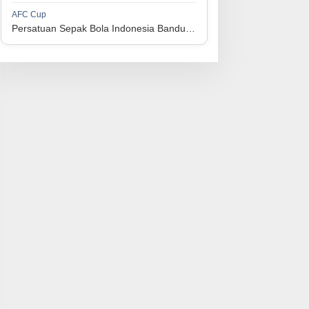
1
Perserikatan Sepak Bola Indonesia Jepara
34
9
9
16
36
AFC Cup
3
Persatuan Sepak Bola Indonesia Bandung vs Manila Digger FC
1
Madura United FC
34
9
8
17
35
4
1
Persatuan Sepakbola Makassar
34
8
10
16
34
5
1
Persis Solo
34
8
10
16
34
6
1
Semen Padang FC
34
5
5
24
20
7
1
Persatuan Sepak Bola Biak Sekitarnya
34
4
6
24
18
8