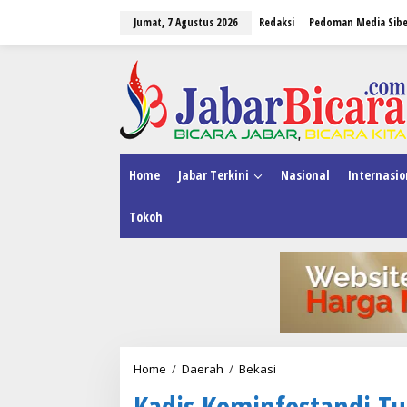
L
Jumat, 7 Agustus 2026
Redaksi
Pedoman Media Sibe
e
w
a
tutup
t
i
k
e
k
o
n
Home
Jabar Terkini
Nasional
Internasio
t
e
Tokoh
n
Home
/
Daerah
/
Bekasi
K
a
Kadis Kominfostandi Tut
d