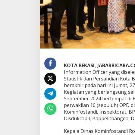
i
h
a
n
d
a
n
S
e
r
t
i
KOTA BEKASI, JABARBICARA.
f
Information Officer yang dise
i
Statistik dan Persandian Kota
k
berakhir pada hari ini Jumat, 
a
s
Kegiatan yang berlangsung sela
i
September 2024 bertempat di Ho
G
perwakilan 10 (sepuluh) OPD di
C
Kominfostandi, Inspektorat, 
I
Disdukcapil, Bappelitbangda,
O
Kepala Dinas Kominfostandi R