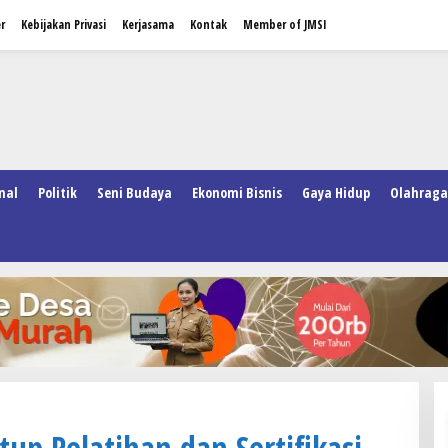
r
Kebijakan Privasi
Kerjasama
Kontak
Member of JMSI
nal
Politik
Seni Budaya
Ekonomi Bisnis
Gaya Hidup
Olahraga
up Pelatihan dan Sertifikasi