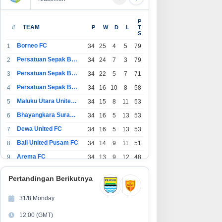
P
#
TEAM
P
W
D
L
T
S
Borneo FC
1
34
25
4
5
79
Persatuan Sepak Bola Indonesia Bandung
2
34
24
7
3
79
Persatuan Sepak Bola Indonesia Jakarta
3
34
22
5
7
71
Persatuan Sepak Bola Surabaya
4
34
16
10
8
58
Maluku Utara United FC
5
34
15
8
11
53
Bhayangkara Surabaya United
6
34
16
5
13
53
Dewa United FC
7
34
16
5
13
53
Bali United Pusam FC
8
34
14
9
11
51
Arema FC
9
34
13
9
12
48
1
Persatuan Sepak Bola Indonesia Tangerang
34
13
6
15
45
0
Pertandingan Berikutnya
1
PSIM Yogyakarta
34
11
12
11
45
1
31/8 Monday
1
Persatuan Sepakbola Indonesia Kediri
34
11
6
17
39
12:00 (GMT)
2