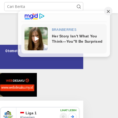
Otomotif
Pendidikan
Teknologi
Opini
LIHAT LEBIH
Liga 1
Klasemen