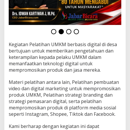
t
a
n
Kegiatan Pelatihan UMKM berbasis digital di desa
bertujuan untuk memberikan pengetahuan dan
keterampilan kepada pelaku UMKM dalam
memanfaatkan teknologi digital untuk
mempromosikan produk dan jasa mereka.
Materi pelatihan antara lain, Pelatihan pembuatan
video dan digital marketing untuk mempromosikan
produk UMKM, Pelatihan strategi branding dan
strategi pemasaran digital, serta pelatihan
mempromosikan produk di platform media sosial
seperti Instagram, Shopee, Tiktok dan Facebook.
Kami berharap dengan kegiatan ini dapat