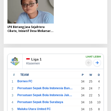
LPK Bintang Jasa Sejahtera
Cibatu, Inisiatif Desa Mekarsari
dan Sindangsuka, Siap
Tingkatkan SDM Garut Menuju
Kemandirian Ekonomi
LIHAT LEBIH
Liga 1
Klasemen
#
TEAM
P
W
D
L
Borneo FC
1
34
25
4
5
Persatuan Sepak Bola Indonesia Bandung
2
34
24
7
3
Persatuan Sepak Bola Indonesia Jakarta
3
34
22
5
7
Persatuan Sepak Bola Surabaya
4
34
16
10
8
Maluku Utara United FC
5
34
15
8
11