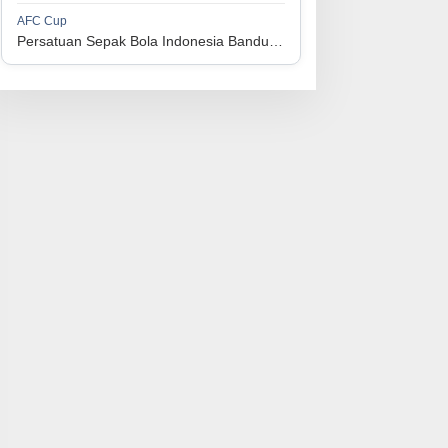
1
Perserikatan Sepak Bola Indonesia Jepara
34
9
9
16
36
AFC Cup
3
Persatuan Sepak Bola Indonesia Bandung vs Manila Digger FC
1
Madura United FC
34
9
8
17
35
4
1
Persatuan Sepakbola Makassar
34
8
10
16
34
5
1
Persis Solo
34
8
10
16
34
6
1
Semen Padang FC
34
5
5
24
20
7
1
Persatuan Sepak Bola Biak Sekitarnya
34
4
6
24
18
8