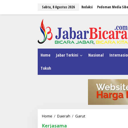
L
Sabtu, 8 Agustus 2026
Redaksi
Pedoman Media Sibe
e
w
a
tutup
t
i
k
e
k
o
n
Home
Jabar Terkini
Nasional
Internasio
t
e
Tokoh
n
Home
/
Daerah
/
Garut
P
e
Kerjasama
m