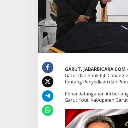
U
P
e
n
i
n
g
k
a
t
a
n
L
GARUT, JABARBICARA.COM 
a
Garut dan Bank bjb Cabang
y
tentang Penyediaan dan Pem
a
n
a
Penandatanganan ini berlan
n
Garut Kota, Kabupaten Garut,
P
e
r
b
a
n