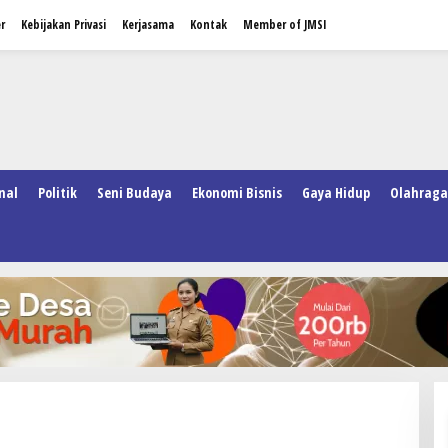
r
Kebijakan Privasi
Kerjasama
Kontak
Member of JMSI
nal
Politik
Seni Budaya
Ekonomi Bisnis
Gaya Hidup
Olahraga