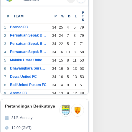
P
#
TEAM
P
W
D
L
T
S
Borneo FC
1
34
25
4
5
79
Persatuan Sepak Bola Indonesia Bandung
2
34
24
7
3
79
Persatuan Sepak Bola Indonesia Jakarta
3
34
22
5
7
71
Persatuan Sepak Bola Surabaya
4
34
16
10
8
58
Maluku Utara United FC
5
34
15
8
11
53
Bhayangkara Surabaya United
6
34
16
5
13
53
Dewa United FC
7
34
16
5
13
53
Bali United Pusam FC
8
34
14
9
11
51
Arema FC
9
34
13
9
12
48
1
Persatuan Sepak Bola Indonesia Tangerang
34
13
6
15
45
0
Pertandingan Berikutnya
1
PSIM Yogyakarta
34
11
12
11
45
1
31/8 Monday
1
Persatuan Sepakbola Indonesia Kediri
34
11
6
17
39
12:00 (GMT)
2