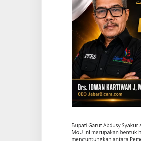
k
a
n
d
a
n
D
u
k
u
n
g
a
n
U
M
K
M
Bupati Garut Abdusy Syaku
MoU ini merupakan bentuk h
menguntungkan antara Pemd