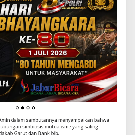
r Amin dalam sambutannya menyampaikan bahwa
ubungan simbiosis mutualisme yang saling
akab Garut dan Bank bjb.