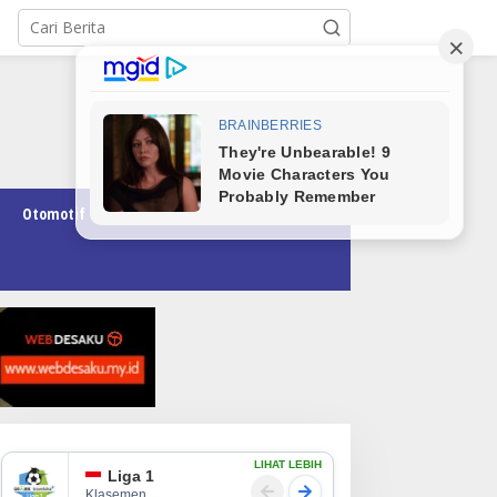
Otomotif
Pendidikan
Teknologi
Opini
LIHAT LEBIH
Liga 1
Klasemen