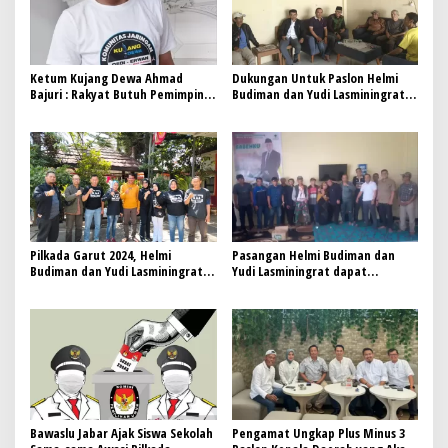
Ketum Kujang Dewa Ahmad
Dukungan Untuk Paslon Helmi
Bajuri : Rakyat Butuh Pemimpin
Budiman dan Yudi Lasminingrat
yang Mau Mendengar
kian Berdatangan, kini datang
dari …?
Pilkada Garut 2024, Helmi
Pasangan Helmi Budiman dan
Budiman dan Yudi Lasminingrat,
Yudi Lasminingrat dapat
Dapat Support dari KAA
Dukungan dari Komunitas
Pendukung Kang Uu
Bawaslu Jabar Ajak Siswa Sekolah
Pengamat Ungkap Plus Minus 3