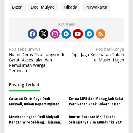
Bizen
Dedi Mulyadi
Pilkada
Purwakarta
Ikuti Kami
N
Pos sebelumnya
Pos berikutnya
Hujan Deras Picu Longsor di
Tips Jaga Kesehatan Tubuh
a
Garut, Akses Jalan dan
di Musim Hujan
v
Pemukiman Warga
Terancam
i
g
Posting Terkait
a
s
Catatan Kritis Gaya Dedi
Ketua MPR dan Menag Jadi Saksi
Mulyadi, Bukan Kepemimpinan
Pernikahan Anak Gubernur Dedi
i
yang Dibutuhkan Rakyat
Mulyadi
p
Membandingkan Dedi Mulyadi
Buntut Putusan MK, Pilkada
Dengan Wiro Sableng. Tinjauan
Selanjutnya Bisa Mundur ke 2031
o
Filosofi Kepemimpinan dan
Perjuangan