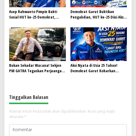
Asep Rahwanto Pimpin Bakti
Demokrat Garut Buktikan
Sosial HUT ke-25 Demokrat,
Pengabdian, HUT ke-25 Diisi Aksi
Wujudkan Pengabdian Nyata
Nyata Bersihkan Kota dan Layani
untuk Masyarakat Garut
Kesehatan Warga
Bukan Sekadar Wacana! Sekjen
Aksi Nyata di Usia 25 Tahun!
PM GATRA Tegaskan Perjuangan
Demokrat Garut Kobarkan
CDOB Garut Utara Harus
Gerakan “Langit Biru, Indonesia
Dibuktikan dengan Kerja Nyata
Asri”
Tinggalkan Balasan
Alamat email Anda tidak akan dipublikasikan.
Ruas yang wajib
ditandai
*