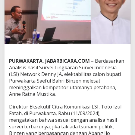
a
l
o
n
B
u
p
a
t
i
P
PURWAKARTA, JABARBICARA.COM
– Berdasarkan
u
r
Analisis hasil Survei Lingkaran Survei Indonesia
w
(LSI) Network Denny JA, elektabilitas calon bupati
a
Purwakarta Saeful Bahri Binzen melesat
k
meninggalkan kompetitor utamanya petahana,
a
r
Anne Ratna Mustika.
t
a
Direktur Eksekutif Citra Komunikasi LSI, Toto Izul
B
Fatah, di Purwakarta, Rabu (11/09/2024),
i
mengatakan bahwa sesuai dengan analisa hasil
n
z
survei terbarunya, jika tak ada tsunami politik,
e
Binzen yang berpasangan dengan Abang Ijo