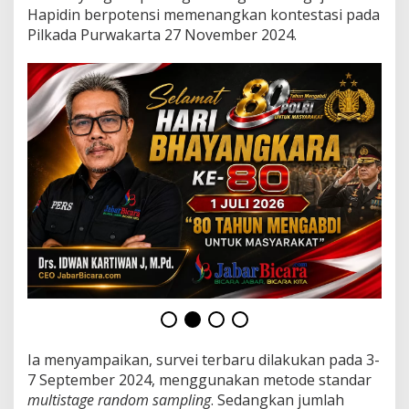
n
Hapidin berpotensi memenangkan kontestasi pada
M
Pilkada Purwakarta 27 November 2024.
e
l
e
s
a
t
T
i
n
g
g
a
l
k
a
n
P
e
t
a
Ia menyampaikan, survei terbaru dilakukan pada 3-
h
7 September 2024, menggunakan metode standar
a
multistage random sampling
. Sedangkan jumlah
n