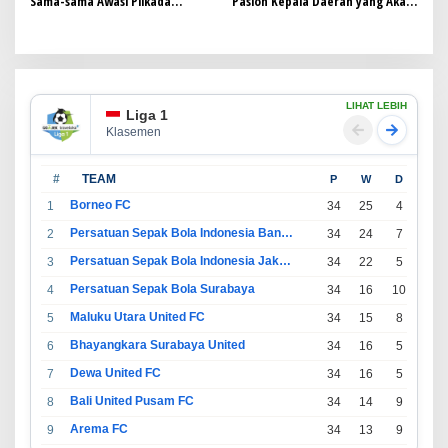
Sama-sama Awasi Pilkada
Paslon Kepala Daerah yang Akan
Serentak 2024
Bertarung di Pilkada Subang
LIHAT LEBIH
Liga 1
Klasemen
#
TEAM
P
W
D
L
Borneo FC
1
34
25
4
5
Persatuan Sepak Bola Indonesia Bandung
2
34
24
7
3
Persatuan Sepak Bola Indonesia Jakarta
3
34
22
5
7
Persatuan Sepak Bola Surabaya
4
34
16
10
8
Maluku Utara United FC
5
34
15
8
11
Bhayangkara Surabaya United
6
34
16
5
13
Dewa United FC
7
34
16
5
13
Bali United Pusam FC
8
34
14
9
11
Arema FC
9
34
13
9
12