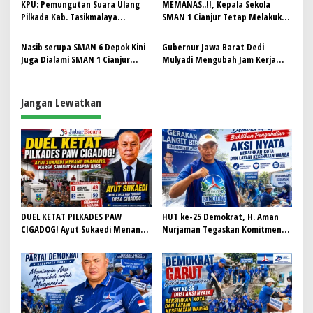
s
KPU: Pemungutan Suara Ulang
MEMANAS..!!, Kepala Sekola
Pilkada Kab. Tasikmalaya
SMAN 1 Cianjur Tetap Melakukan
Berjalan Lancar
Pembelaan Usai Di Copot Oleh
Gubernur Dedi Mulyadi
Nasib serupa SMAN 6 Depok Kini
Gubernur Jawa Barat Dedi
Juga Dialami SMAN 1 Cianjur
Mulyadi Mengubah Jam Kerja
Karena Nekat Berangkat
ASN Di Bulan Ramadhan
Study Tour
Jangan Lewatkan
DUEL KETAT PILKADES PAW
HUT ke-25 Demokrat, H. Aman
CIGADOG! Ayut Sukaedi Menang
Nurjaman Tegaskan Komitmen
Dramatis, Warga Sambut
Partai Hadir Melayani
Harapan Baru
Masyarakat