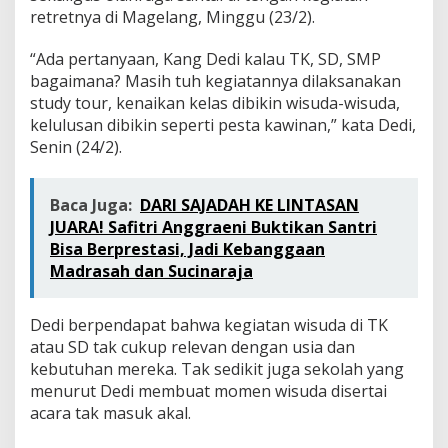
u
retretnya di Magelang, Minggu (23/2).
k
W
“Ada pertanyaan, Kang Dedi kalau TK, SD, SMP
i
s
bagaimana? Masih tuh kegiatannya dilaksanakan
u
study tour, kenaikan kelas dibikin wisuda-wisuda,
d
kelulusan dibikin seperti pesta kawinan,” kata Dedi,
a
Senin (24/2).
T
K
-
Baca Juga:
DARI SAJADAH KE LINTASAN
S
M
JUARA! Safitri Anggraeni Buktikan Santri
A
Bisa Berprestasi, Jadi Kebanggaan
Madrasah dan Sucinaraja
Dedi berpendapat bahwa kegiatan wisuda di TK
atau SD tak cukup relevan dengan usia dan
kebutuhan mereka. Tak sedikit juga sekolah yang
menurut Dedi membuat momen wisuda disertai
acara tak masuk akal.