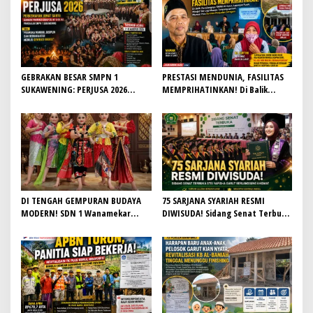
GEBRAKAN BESAR SMPN 1
PRESTASI MENDUNIA, FASILITAS
SUKAWENING: PERJUSA 2026
MEMPRIHATINKAN! Di Balik
TEMPA KARAKTER, DISIPLIN, DAN
Gemilangnya SMAN 26 Garut,
JIWA KEPANDUAN SISWA
Lapangan Hoki Rusak, Masjid Tak
Lagi Mampu Tampung Jamaah,
Penjualan Seragam Ikut Jadi
Sorotan
DI TENGAH GEMPURAN BUDAYA
75 SARJANA SYARIAH RESMI
MODERN! SDN 1 Wanamekar
DIWISUDA! Sidang Senat Terbuka
Lahirkan Generasi Penari Sunda,
STEI Yapisha Garut Berlangsung
Menjaga Warisan Leluhur dari
Khidmat, Siapkan Lulusan
Ruang Kelas
Berdaya Saing dan Berintegritas