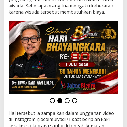
i
wisuda. Beberapa orang tua mengaku keberatan
S
karena wisuda tersebut membutuhkan biaya.
i
s
t
e
m
P
e
m
b
e
l
a
j
a
r
a
n
t
e
r
Hal tersebut ia sampaikan dalam unggahan video
m
a
di Instagram @dedimulyadi71 saat berjalan kaki
s
sekaligus olahraga santai di tengah kegiatan