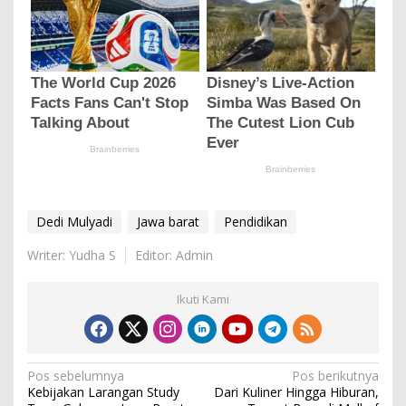
Dedi Mulyadi
Jawa barat
Pendidikan
Writer: Yudha S
Editor: Admin
Ikuti Kami
N
Pos sebelumnya
Pos berikutnya
Kebijakan Larangan Study
Dari Kuliner Hingga Hiburan,
a