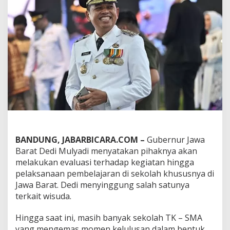
r
a
t
D
e
d
i
M
u
l
y
a
d
i
A
BANDUNG, JABARBICARA.COM –
Gubernur Jawa
k
a
Barat Dedi Mulyadi menyatakan pihaknya akan
n
melakukan evaluasi terhadap kegiatan hingga
E
pelaksanaan pembelajaran di sekolah khususnya di
v
Jawa Barat. Dedi menyinggung salah satunya
a
terkait wisuda.
l
u
a
Hingga saat ini, masih banyak sekolah TK – SMA
s
yang mengemas momen kelulusan dalam bentuk