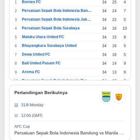
Borneo FC
1
34
25
4
5
Persatuan Sepak Bola Indonesia Bandung
2
34
24
7
3
Persatuan Sepak Bola Indonesia Jakarta
3
34
22
5
7
Persatuan Sepak Bola Surabaya
4
34
16
10
8
Maluku Utara United FC
5
34
15
8
11
Bhayangkara Surabaya United
6
34
16
5
13
Dewa United FC
7
34
16
5
13
Bali United Pusam FC
8
34
14
9
11
Arema FC
9
34
13
9
12
Persatuan Sepak Bola Indonesia Tangerang
10
34
13
6
15
PSIM Yogyakarta
11
34
11
12
11
Pertandingan Berikutnya
Persatuan Sepakbola Indonesia Kediri
12
34
11
6
17
31/8 Monday
Perserikatan Sepak Bola Indonesia Jepara
13
34
9
9
16
12:00 (GMT)
Madura United FC
14
34
9
8
17
Persatuan Sepakbola Makassar
15
34
8
10
16
AFC Cup
Persatuan Sepak Bola Indonesia Bandung vs Manila Digger FC
Persis Solo
16
34
8
10
16