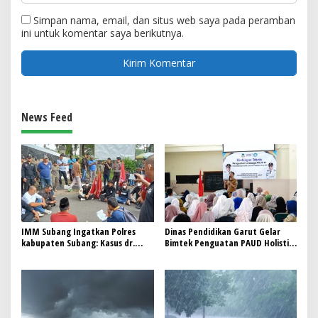
Simpan nama, email, dan situs web saya pada peramban
ini untuk komentar saya berikutnya.
News Feed
IMM Subang Ingatkan Polres
Dinas Pendidikan Garut Gelar
kabupaten Subang: Kasus dr.
Bimtek Penguatan PAUD Holistik
Maxi mantan kepala dinas
Integratif, Cetak Generasi Emas
kesehatan kabupaten Subang
2045
yang di laporkan Heri sopandi
kepala dinas pendidikan
kabupaten Subang Bukan Urusan
Personal—Ini Menyangkut