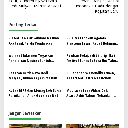
Tour, Gubernur Jawa Barat
Tenant Baru di Mall of
v
Dedi Mulyadi Meminta Maaf
Indonesia Hadir dengan
Kejutan Seru!
i
g
Posting Terkait
a
s
PII Garut Gelar Seminar Naskah
GPIB Matangkan Agenda
Akademik Perda Pendidikan
Strategis Lewat Rapat Bulanan
i
Karakter Berbasis Integrasi
Virtual
p
Pancasila, Islam, dan Sunda
‎Wamendikdasmen Tegaskan
Puluhan Pelajar di Cihurip, Ikuti
Pendidikan Nasional untuk
Festival Tunas Bahasa Ibu Tahun
o
Mencetak Generasi Cerdas dan
2025
s
Bermutu
Catatan Kritis Gaya Dedi
Di Hadapan Wamendikdasmen,
Mulyadi, Bukan Kepemimpinan
Bupati Garut Uraikan Kondisi
yang Dibutuhkan Rakyat
Pendidikan di Garut dan Optimis
Lakukan Perbaikan
Ketua MPR dan Menag Jadi Saksi
Madrasah Ibnu Abbas Gelar
Pernikahan Anak Gubernur Dedi
Acara Akhir Tahun, Tekankan
Mulyadi
Pentingnya Sinergi Orang Tua
dan Guru dalam Pendidikan
Jangan Lewatkan