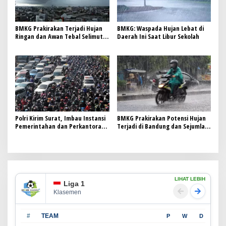
Integritas Penyelenggara
Negara
BMKG Prakirakan Terjadi Hujan
BMKG: Waspada Hujan Lebat di
Ringan dan Awan Tebal Selimuti
Daerah Ini Saat Libur Sekolah
Bandung serta Kota-kota Besar
Lainnya di Indonesia
Polri Kirim Surat, Imbau Instansi
BMKG Prakirakan Potensi Hujan
Pemerintahan dan Perkantoran
Terjadi di Bandung dan Sejumlah
di Jakarta Berlakukan WFH 1 Juli
Kota pada Akhir Pekan
2025
LIHAT LEBIH
Liga 1
Klasemen
#
TEAM
P
W
D
L