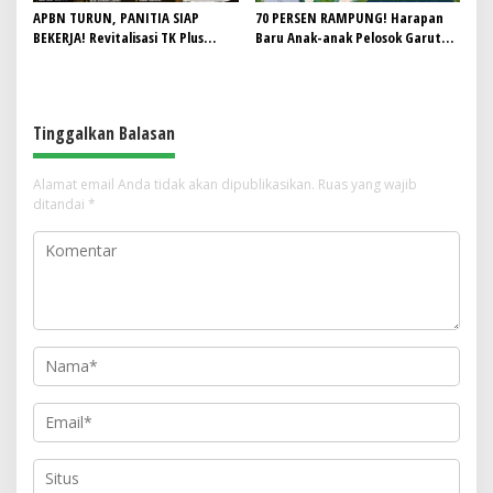
APBN TURUN, PANITIA SIAP
70 PERSEN RAMPUNG! Harapan
BEKERJA! Revitalisasi TK Plus
Baru Anak-anak Pelosok Garut
Nurul Hidayah II Dimulai dengan
Kian Nyata, Revitalisasi KB Al-
Semangat Gotong Royong
Baniah Tinggal Menunggu
Finishing
Tinggalkan Balasan
Alamat email Anda tidak akan dipublikasikan.
Ruas yang wajib
ditandai
*