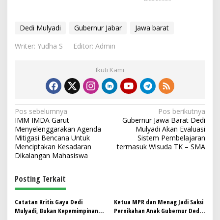
Dedi Mulyadi
Gubernur Jabar
Jawa barat
Writer: Yudha S
Editor: Admin
Ikuti Kami
N
Pos sebelumnya
Pos berikutnya
IMM IMDA Garut
Gubernur Jawa Barat Dedi
a
Menyelenggarakan Agenda
Mulyadi Akan Evaluasi
v
Mitigasi Bencana Untuk
Sistem Pembelajaran
Menciptakan Kesadaran
termasuk Wisuda TK – SMA
i
Dikalangan Mahasiswa
g
Posting Terkait
a
s
Catatan Kritis Gaya Dedi
Ketua MPR dan Menag Jadi Saksi
i
Mulyadi, Bukan Kepemimpinan
Pernikahan Anak Gubernur Dedi
yang Dibutuhkan Rakyat
Mulyadi