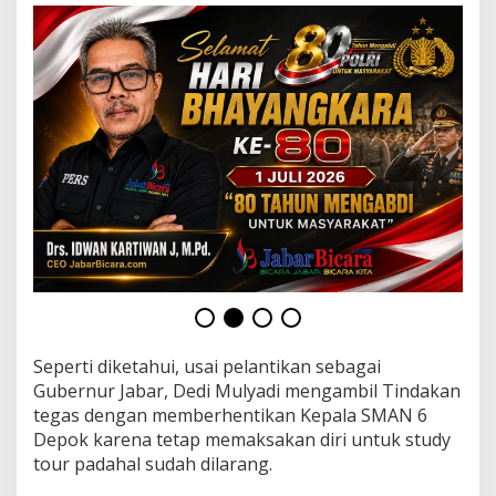
B
a
r
a
t
D
e
d
i
M
u
l
y
a
d
i
M
e
m
Seperti diketahui, usai pelantikan sebagai
i
Gubernur Jabar, Dedi Mulyadi mengambil Tindakan
n
tegas dengan memberhentikan Kepala SMAN 6
t
Depok karena tetap memaksakan diri untuk study
a
tour padahal sudah dilarang.
M
a