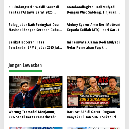
p
SD Sindangsari 1 Wakili Garut di
Membandingkan Dedi Mulyadi
o
Pentas PAI Jawa Barat 2025
Dengan Wiro Sableng. Tinjauan
s
Cabang Qasidah
Filosofi Kepemimpinan dan
Perjuangan
Bulog Jabar Raih Peringkat Dua
Abdusy Syakur Amin Beri Motivasi
Nasional dengan Serapan Gabah
Kepada Kafilah MTQH dari Garut
Tertinggi, Capai 468.061 Ton
Berikut Bocoran !! Tes
Ini Ternyata Alasan Dedi Mulyadi
Terstandar SPMB Jabar 2025 Jalur
Gelar Pemutihan Pajak
Prestasi, Wajib Bawa Gawai
Kendaraan di Jawa Barat
Sendiri
Jangan Lewatkan
Warung Tramadol Menjamur,
Darurat ATS di Garut! Dugaan
RRG Sentil Keras Pemerintah:
Banyak Lulusan SDN 2 Sukahurip
Jangan Biarkan Garut Menuju
Tak Melanjutkan Sekolah, Dewan
Darurat Obat Keras Ilegal
Pendidikan, Disdik dan DPRD Siap