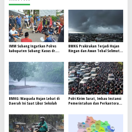
IMM Subang Ingatkan Polres
BMKG Prakirakan Terjadi Hujan
kabupaten Subang: Kasus dr.
Ringan dan Awan Tebal Selimuti
Maxi mantan kepala dinas
Bandung serta Kota-kota Besar
kesehatan kabupaten Subang
Lainnya di Indonesia
yang di laporkan Heri sopandi
kepala dinas pendidikan
kabupaten Subang Bukan Urusan
Personal—Ini Menyangkut
Integritas Penyelenggara
Negara
BMKG: Waspada Hujan Lebat di
Polri Kirim Surat, Imbau Instansi
Daerah Ini Saat Libur Sekolah
Pemerintahan dan Perkantoran
di Jakarta Berlakukan WFH 1 Juli
2025