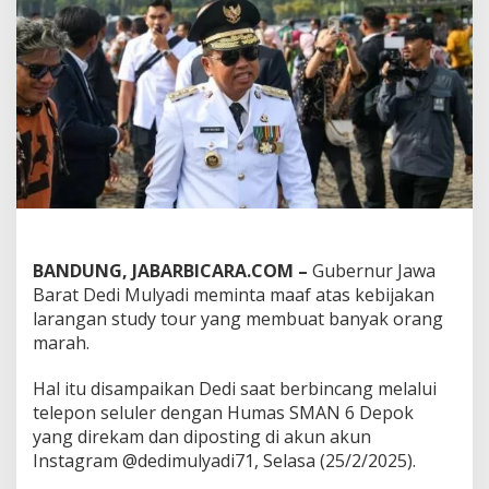
g
a
n
S
t
u
d
y
T
o
u
r
,
G
BANDUNG, JABARBICARA.COM –
Gubernur Jawa
u
Barat Dedi Mulyadi meminta maaf atas kebijakan
b
larangan study tour yang membuat banyak orang
e
r
marah.
n
u
Hal itu disampaikan Dedi saat berbincang melalui
r
telepon seluler dengan Humas SMAN 6 Depok
J
yang direkam dan diposting di akun akun
a
w
Instagram @dedimulyadi71, Selasa (25/2/2025).
a