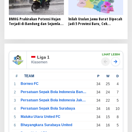
BMKG Prakirakan Potensi Hujan
lnilah Usulan Jawa Barat Dipecah
Terjadi di Bandung dan Sejumlah
Jadi 5 Provinsi Baru, Cek
Kota pada Akhir Pekan
Daftarnya
LIHAT LEBIH
Liga 1
Klasemen
#
TEAM
P
W
D
L
Borneo FC
1
34
25
4
5
Persatuan Sepak Bola Indonesia Bandung
2
34
24
7
3
Persatuan Sepak Bola Indonesia Jakarta
3
34
22
5
7
Persatuan Sepak Bola Surabaya
4
34
16
10
8
Maluku Utara United FC
5
34
15
8
11
Bhayangkara Surabaya United
6
34
16
5
13