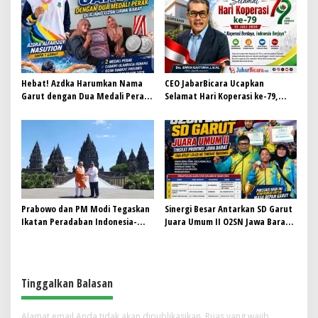
Turun ke Lapangan
Hebat! Azdka Harumkan Nama
CEO JabarBicara Ucapkan
Garut dengan Dua Medali Perak
Selamat Hari Koperasi ke-79,
di Ajang O2SN Jawa Barat
Tegaskan Koperasi Pilar
Kebangkitan Ekonomi Nasional
Prabowo dan PM Modi Tegaskan
Sinergi Besar Antarkan SD Garut
Ikatan Peradaban Indonesia-
Juara Umum II O2SN Jawa Barat
India di Candi Prambanan
2026, Empat Atlet Sabet Gelar
Juara dan Dua Lolos ke Nasional
Tinggalkan Balasan
Alamat email Anda tidak akan dipublikasikan.
Ruas yang wajib