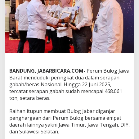
P
e
r
i
n
g
k
a
t
D
u
a
N
BANDUNG, JABARBICARA.COM-
Perum Bulog Jawa
a
Barat menduduki peringkat dua dalam serapan
s
gabah/beras Nasional. Hingga 22 Juni 2025,
i
o
tercatat serapan gabah sudah mencapai 468.061
n
ton, setara beras.
a
l
Raihan itupun membuat Bulog Jabar diganjar
d
penghargaan dari Perum Bulog bersama empat
e
n
daerah lainnya yakni Jawa Timur, Jawa Tengah, DIY,
g
dan Sulawesi Selatan.
a