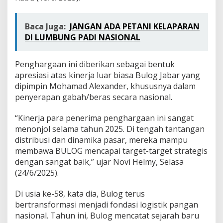
p
a
i
Baca Juga:
JANGAN ADA PETANI KELAPARAN
4
DI LUMBUNG PADI NASIONAL
6
8
.
Penghargaan ini diberikan sebagai bentuk
0
apresiasi atas kinerja luar biasa Bulog Jabar yang
6
1
dipimpin Mohamad Alexander, khususnya dalam
T
penyerapan gabah/beras secara nasional.
o
n
“Kinerja para penerima penghargaan ini sangat
menonjol selama tahun 2025. Di tengah tantangan
distribusi dan dinamika pasar, mereka mampu
membawa BULOG mencapai target-target strategis
dengan sangat baik,” ujar Novi Helmy, Selasa
(24/6/2025).
Di usia ke-58, kata dia, Bulog terus
bertransformasi menjadi fondasi logistik pangan
nasional. Tahun ini, Bulog mencatat sejarah baru