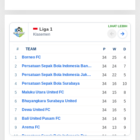
LIHAT LEBIH
Liga 1
Klasemen
#
TEAM
P
W
D
L
Borneo FC
1
34
25
4
5
Persatuan Sepak Bola Indonesia Bandung
2
34
24
7
3
Persatuan Sepak Bola Indonesia Jakarta
3
34
22
5
7
Persatuan Sepak Bola Surabaya
4
34
16
10
8
Maluku Utara United FC
5
34
15
8
11
Bhayangkara Surabaya United
6
34
16
5
13
Dewa United FC
7
34
16
5
13
Bali United Pusam FC
8
34
14
9
11
Arema FC
9
34
13
9
12
Persatuan Sepak Bola Indonesia Tangerang
10
34
13
6
15