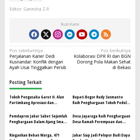
Editor: Ganesha Z.R
Ikuti Kami
N
Pos sebelumnya
Pos berikutnya
Perjalanan Karier Dedi
Kolaborasi DPR RI dan BGN
a
Kusnandar: Konflik dengan
Dorong Pola Makan Sehat
v
Ayah Usai Tinggalkan Persib
di Bekasi
i
Posting Terkait
g
a
Tokoh Pengusaha Garut H. Alan
Bupati Bogor Rudy Susmanto
s
Partimbang Apresiasi dan
Raih Penghargaan Tokoh Peduli
Dukung Program Pangan Jabar
Disabilitas
i
Bersinergi dengan BULOG
Pemdaprov Jabar Sabet Sejumlah
Desa Jayaraga Raih Penghargaan
p
Penghargaan Dalam Ajang Smart
Desa Ramah Perempuan dan
City Award
Peduli Anak dalam Peringatan
o
HARGANAS ke-32 dan HAN 2025
Ringankan Beban Warga, 471
Jabar Siap Jadi Pelopor Budi Daya
s