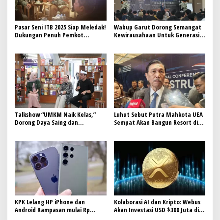
Pasar Seni ITB 2025 Siap Meledak!
Wabup Garut Dorong Semangat
Dukungan Penuh Pemkot
Kewirausahaan Untuk Generasi
Bandung dan Kolaborasi dengan
Muda
Agenda Wisata Kota
Talkshow “UMKM Naik Kelas,”
Luhut Sebut Putra Mahkota UEA
Dorong Daya Saing dan
Sempat Akan Bangun Resort di
Digitalisasi Produk Lokal
Pulau Kecil Aceh Singkil
KPK Lelang HP iPhone dan
Kolaborasi AI dan Kripto: Webus
Android Rampasan mulai Rp
Akan Investasi USD $300 Juta di
600.000
XRP