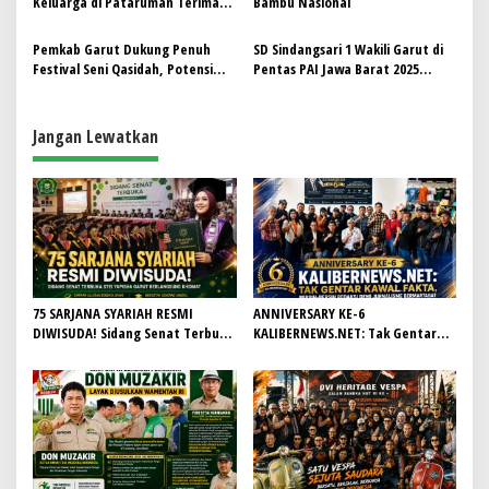
Keluarga di Pataruman Terima
Bambu Nasional
Bantuan Beras
Pemkab Garut Dukung Penuh
SD Sindangsari 1 Wakili Garut di
Festival Seni Qasidah, Potensi
Pentas PAI Jawa Barat 2025
Jadi Tuan Rumah Tingkat
Cabang Qasidah
Nasional
Jangan Lewatkan
75 SARJANA SYARIAH RESMI
ANNIVERSARY KE-6
DIWISUDA! Sidang Senat Terbuka
KALIBERNEWS.NET: Tak Gentar
STEI Yapisha Garut Berlangsung
Kawal Fakta, Bersih-Bersih
Khidmat, Siapkan Lulusan
Redaksi Demi Jurnalisme
Berdaya Saing dan Berintegritas
Bermartabat