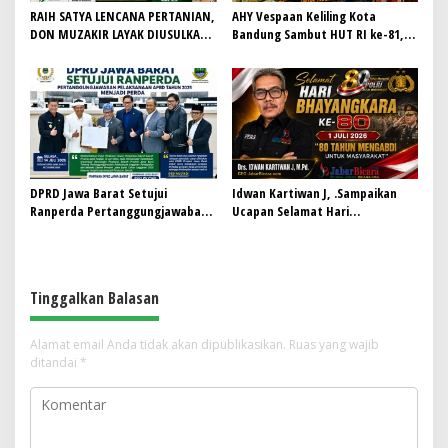
RAIH SATYA LENCANA PERTANIAN,
AHY Vespaan Keliling Kota
DON MUZAKIR LAYAK DIUSULKAN
Bandung Sambut HUT RI ke-81,
WAMENTAN RI
Gaungkan Persaudaraan dan Aksi
Kemanusiaan
DPRD Jawa Barat Setujui
Idwan Kartiwan J, .Sampaikan
Ranperda Pertanggungjawaban
Ucapan Selamat Hari
Pelaksanaan APBD Tahun 2025
Bhayangkara ke-80: “80 Tahun
Menjadi Perda
Mengabdi untuk Masyarakat”
Tinggalkan Balasan
Alamat email Anda tidak akan dipublikasikan.
Ruas yang wajib
ditandai
*