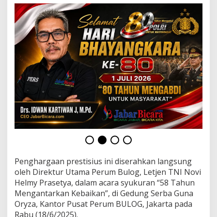
n
S
e
r
a
p
a
n
G
a
b
a
h
T
e
r
t
i
n
Penghargaan prestisius ini diserahkan langsung
g
oleh Direktur Utama Perum Bulog, Letjen TNI Novi
g
Helmy Prasetya, dalam acara syukuran “58 Tahun
i
Mengantarkan Kebaikan”, di Gedung Serba Guna
,
C
Oryza, Kantor Pusat Perum BULOG, Jakarta pada
a
Rabu (18/6/2025).