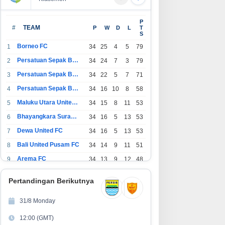
curate Online: Solusi
Kebiasaan Finansial yang Bisa
P
oftware Akuntansi Modern
Dimulai di Usia 20-an
#
TEAM
P
W
D
L
T
S
tuk Bisnis
Borneo FC
1
34
25
4
5
79
Persatuan Sepak Bola Indonesia Bandung
2
34
24
7
3
79
Persatuan Sepak Bola Indonesia Jakarta
3
34
22
5
7
71
Persatuan Sepak Bola Surabaya
4
34
16
10
8
58
Maluku Utara United FC
5
34
15
8
11
53
Bhayangkara Surabaya United
6
34
16
5
13
53
Dewa United FC
7
34
16
5
13
53
Bali United Pusam FC
8
34
14
9
11
51
Arema FC
9
34
13
9
12
48
1
Persatuan Sepak Bola Indonesia Tangerang
34
13
6
15
45
0
Pertandingan Berikutnya
1
PSIM Yogyakarta
34
11
12
11
45
1
31/8 Monday
1
Persatuan Sepakbola Indonesia Kediri
34
11
6
17
39
12:00 (GMT)
2