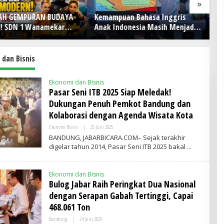
»
GAH GEMPURAN BUDAYA
Kemampuan Bahasa Inggris
Ac
! SDN 1 Wanamekar
Anak Indonesia Masih Menjadi
S
 Generasi Penari Sunda,
Tantangan, Pendekatan
un
 Warisan Leluhur dari
Pembelajaran Dinilai Perlu
elas
Berubah
dan Bisnis
Ekonomi dan Bisnis
Pasar Seni ITB 2025 Siap Meledak!
Dukungan Penuh Pemkot Bandung dan
Kolaborasi dengan Agenda Wisata Kota
Ekonomi Bisnis
|
25 Juni 2025
O
L
BANDUNG, JABARBICARA.COM– Sejak terakhir
E
digelar tahun 2014, Pasar Seni ITB 2025 bakal
H
A
D
M
Ekonomi dan Bisnis
I
Bulog Jabar Raih Peringkat Dua Nasional
N
dengan Serapan Gabah Tertinggi, Capai
468.061 Ton
Bandung
|
24 Juni 2025
O