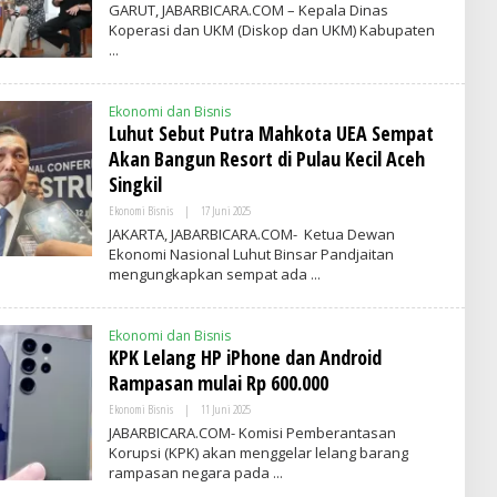
L
GARUT, JABARBICARA.COM – Kepala Dinas
E
Koperasi dan UKM (Diskop dan UKM) Kabupaten
H
A
D
M
I
Ekonomi dan Bisnis
N
Luhut Sebut Putra Mahkota UEA Sempat
Akan Bangun Resort di Pulau Kecil Aceh
Singkil
Ekonomi Bisnis
|
17 Juni 2025
O
L
JAKARTA, JABARBICARA.COM- Ketua Dewan
E
Ekonomi Nasional Luhut Binsar Pandjaitan
H
mengungkapkan sempat ada
A
D
M
I
Ekonomi dan Bisnis
N
KPK Lelang HP iPhone dan Android
Rampasan mulai Rp 600.000
Ekonomi Bisnis
|
11 Juni 2025
O
L
JABARBICARA.COM- Komisi Pemberantasan
E
Korupsi (KPK) akan menggelar lelang barang
H
rampasan negara pada
A
D