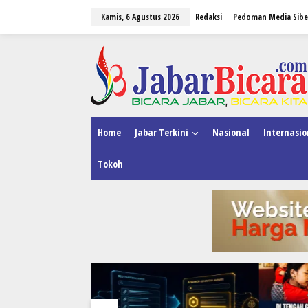
L
Kamis, 6 Agustus 2026
Redaksi
Pedoman Media Sibe
e
w
a
tutup
t
i
k
e
k
o
n
Home
Jabar Terkini
Nasional
Internasio
t
e
Tokoh
n