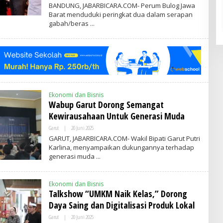
L
BANDUNG, JABARBICARA.COM- Perum Bulog Jawa
E
Barat menduduki peringkat dua dalam serapan
H
gabah/beras
A
D
M
I
N
Ekonomi dan Bisnis
Wabup Garut Dorong Semangat
Kewirausahaan Untuk Generasi Muda
Garut
|
20 Juni 2025
O
L
GARUT, JABARBICARA.COM- Wakil Bipati Garut Putri
E
Karlina, menyampaikan dukungannya terhadap
H
generasi muda
A
D
M
I
Ekonomi dan Bisnis
N
Talkshow “UMKM Naik Kelas,” Dorong
Daya Saing dan Digitalisasi Produk Lokal
Garut
|
20 Juni 2025
O