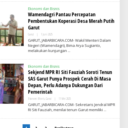
I
T
Ekonomi dan Bisnis
I
M
Wamendagri Pantau Percepatan
E
Pembentukan Koperasi Desa Merah Putih
S
I
Garut
N
D
Garut
|
1 Juni 2025
O
O
L
GARUT, JABARBICARA.COM- Wakil Menteri Dalam
N
E
E
Negeri (Wamendagri), Bima Arya Sugianto,
H
S
melakukan kunjungan
A
I
D
A
M
I
Ekonomi dan Bisnis
N
Sekjend MPR RI Siti Fauziah Soroti Tenun
SAS Garut Punya Prospek Cerah Di Masa
Depan, Perlu Adanya Dukungan Dari
Pemerintah
Ekonomi Bisnis
,
Garut
|
11 Mei 2025
O
L
GARUT, JABARBICARA-COM- Sekretaris Jendral MPR
E
RI Siti Fauziah, menilai tenun Garut memiliki
H
A
D
M
I