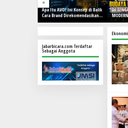
«
i dan Jasa Marga
Apa Itu AVO? Ini Konsep di Balik
DI TEN
orasi, Bahas
Cara Brand Direkomendasikan
MODERN
Nataru hingga
AI
Lahirkan
DOL
Menjaga
Ruang K
Ekonomi 
Jabarbicara.com Terdaftar
Sebagai Anggota