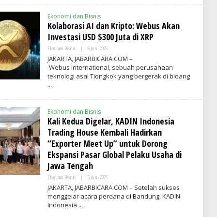
M
I
Ekonomi dan Bisnis
N
Kolaborasi AI dan Kripto: Webus Akan
Investasi USD $300 Juta di XRP
Ekonomi Bisnis
|
6 Juni 2025
O
L
JAKARTA, JABARBICARA.COM –
E
Webus International, sebuah perusahaan
H
teknologi asal Tiongkok yang bergerak di bidang
V
R
I
T
I
M
Ekonomi dan Bisnis
E
Kali Kedua Digelar, KADIN Indonesia
S
I
Trading House Kembali Hadirkan
N
“Exporter Meet Up” untuk Dorong
D
O
Ekspansi Pasar Global Pelaku Usaha di
N
Jawa Tengah
E
S
Ekonomi Bisnis
|
5 Juni 2025
I
O
A
L
JAKARTA, JABARBICARA.COM – Setelah sukses
E
menggelar acara perdana di Bandung, KADIN
H
Indonesia
V
R