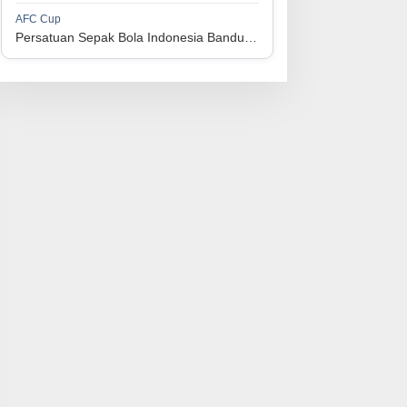
1
Perserikatan Sepak Bola Indonesia Jepara
34
9
9
16
36
AFC Cup
3
Persatuan Sepak Bola Indonesia Bandung vs Manila Digger FC
1
Madura United FC
34
9
8
17
35
4
1
Persatuan Sepakbola Makassar
34
8
10
16
34
5
1
Persis Solo
34
8
10
16
34
6
1
Semen Padang FC
34
5
5
24
20
7
1
Persatuan Sepak Bola Biak Sekitarnya
34
4
6
24
18
8