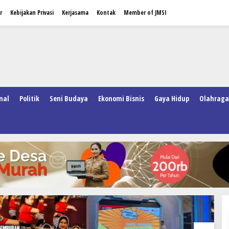
r
Kebijakan Privasi
Kerjasama
Kontak
Member of JMSI
nal
Politik
Seni Budaya
Ekonomi Bisnis
Gaya Hidup
Olahraga