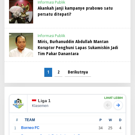
Informasi Publik
Akankah janji kampanye prabowo satu
persatu ditepati?
Informasi Publik
Miris, Burhanuddin Abdullah Mantan
Koruptor Penghuni Lapas Sukamiskin Jadi
Tim Pakar Danantara
1
2
Berikutnya
LIHAT LEBIH
Liga 1
Klasemen
#
TEAM
P
W
D
L
Borneo FC
1
34
25
4
5