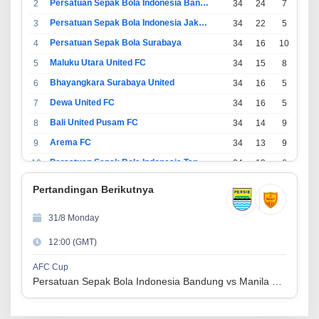
Persatuan Sepak Bola Indonesia Bandung
2
34
24
7
3
Persatuan Sepak Bola Indonesia Jakarta
3
34
22
5
7
Persatuan Sepak Bola Surabaya
4
34
16
10
8
Maluku Utara United FC
5
34
15
8
11
Bhayangkara Surabaya United
6
34
16
5
13
Dewa United FC
7
34
16
5
13
Bali United Pusam FC
8
34
14
9
11
Arema FC
9
34
13
9
12
Persatuan Sepak Bola Indonesia Tangerang
10
34
13
6
15
PSIM Yogyakarta
11
34
11
12
11
Pertandingan Berikutnya
Persatuan Sepakbola Indonesia Kediri
12
34
11
6
17
31/8 Monday
Perserikatan Sepak Bola Indonesia Jepara
13
34
9
9
16
12:00 (GMT)
Madura United FC
14
34
9
8
17
Persatuan Sepakbola Makassar
15
34
8
10
16
AFC Cup
Persatuan Sepak Bola Indonesia Bandung vs Manila Digger FC
Persis Solo
16
34
8
10
16
Semen Padang FC
17
34
5
5
24