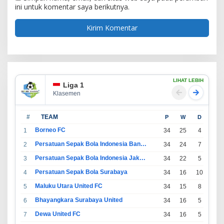
ini untuk komentar saya berikutnya.
LIHAT LEBIH
Liga 1
Klasemen
#
TEAM
P
W
D
L
Borneo FC
1
34
25
4
5
Persatuan Sepak Bola Indonesia Bandung
2
34
24
7
3
Persatuan Sepak Bola Indonesia Jakarta
3
34
22
5
7
Persatuan Sepak Bola Surabaya
4
34
16
10
8
Maluku Utara United FC
5
34
15
8
11
Bhayangkara Surabaya United
6
34
16
5
13
Dewa United FC
7
34
16
5
13