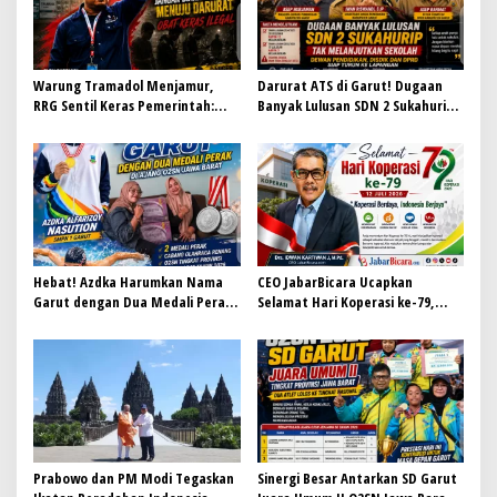
p
o
s
Warung Tramadol Menjamur,
Darurat ATS di Garut! Dugaan
RRG Sentil Keras Pemerintah:
Banyak Lulusan SDN 2 Sukahurip
Jangan Biarkan Garut Menuju
Tak Melanjutkan Sekolah, Dewan
Darurat Obat Keras Ilegal
Pendidikan, Disdik dan DPRD Siap
Turun ke Lapangan
Hebat! Azdka Harumkan Nama
CEO JabarBicara Ucapkan
Garut dengan Dua Medali Perak
Selamat Hari Koperasi ke-79,
di Ajang O2SN Jawa Barat
Tegaskan Koperasi Pilar
Kebangkitan Ekonomi Nasional
Prabowo dan PM Modi Tegaskan
Sinergi Besar Antarkan SD Garut