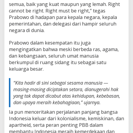
t
semua, baik yang kuat maupun yang lemah. Right
S
cannot be right. Right must be right,” tegas
e
Prabowo di hadapan para kepala negara, kepala
m
pemerintahan, dan delegasi dari hampir seluruh
a
u
negara di dunia.
n
y
Prabowo dalam kesempatan itu juga
a
mengingatkan bahwa meski berbeda ras, agama,
”
dan kebangsaan, seluruh umat manusia
berkumpul di ruang sidang itu sebagai satu
keluarga besar.
“Kita hadir di sini sebagai sesama manusia —
masing-masing diciptakan setara, dianugerahi hak
yang tak dapat dicabut atas kehidupan, kebebasan,
dan upaya meraih kebahagiaan,” ujarnya.
Ia pun menceritakan perjalanan panjang bangsa
Indonesia keluar dari kolonialisme, kemiskinan, dan
apartheid, serta peran penting PBB dalam
membantu Indonesia meraih kemerdekaan dan