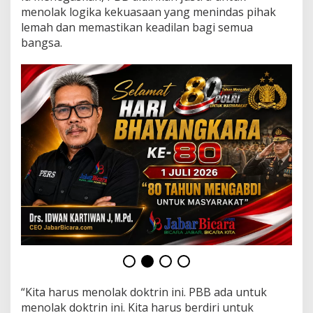
o
menolak logika kekuasaan yang menindas pihak
k
lemah dan memastikan keadilan bagi semua
t
r
bangsa.
i
n
“
Y
a
n
g
K
u
a
t
B
i
s
a
B
e
r
b
“Kita harus menolak doktrin ini. PBB ada untuk
u
a
menolak doktrin ini. Kita harus berdiri untuk