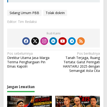
Sidang Umum PBB
Tolak dokrin
Editor: Tim Redaksi
Ikuti Kami
N
Pos sebelumnya
Pos berikutnya
Direktur Utama Jasa Marga
Tanah Terjaga, Ruang
a
Terima Penghargaan Pin
Tertata: Garut Peringati
v
Emas Kapolri
HANTARU 2025 dengan
Semangat Asta Cita
i
g
a
Jangan Lewatkan
s
i