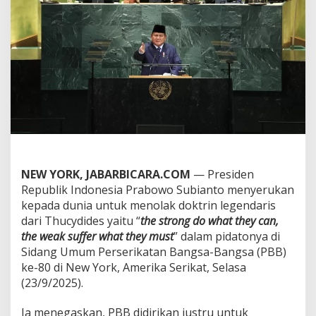
g
U
m
u
m
P
B
B
:
D
u
n
i
a
NEW YORK, JABARBICARA.COM
— Presiden
H
Republik Indonesia Prabowo Subianto menyerukan
a
kepada dunia untuk menolak doktrin legendaris
r
u
dari Thucydides yaitu “
the strong do what they can,
s
the weak suffer what they must
” dalam pidatonya di
T
Sidang Umum Perserikatan Bangsa-Bangsa (PBB)
o
ke-80 di New York, Amerika Serikat, Selasa
l
a
(23/9/2025).
k
D
Ia menegaskan, PBB didirikan justru untuk