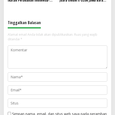
Ikatan Peradaban Indonesia-
Juara Umum II O2SN Jawa Barat
India di Candi Prambanan
2026, Empat Atlet Sabet Gelar
Juara dan Dua Lolos ke Nasional
Tinggalkan Balasan
Alamat email Anda tidak akan dipublikasikan.
Ruas yang wajib
ditandai
*
Simpan nama, email, dan situs web saya pada peramban