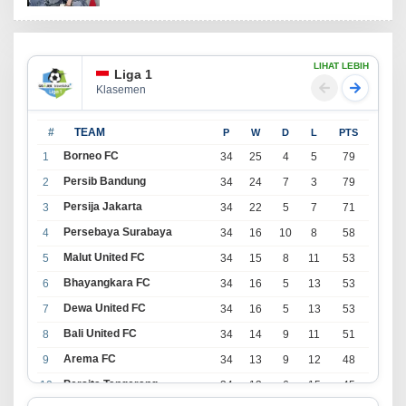
LIHAT LEBIH
Liga 1
Klasemen
#
TEAM
P
W
D
L
PTS
Borneo FC
1
34
25
4
5
79
Persib Bandung
2
34
24
7
3
79
Persija Jakarta
3
34
22
5
7
71
Persebaya Surabaya
4
34
16
10
8
58
Malut United FC
5
34
15
8
11
53
Bhayangkara FC
6
34
16
5
13
53
Dewa United FC
7
34
16
5
13
53
Bali United FC
8
34
14
9
11
51
Arema FC
9
34
13
9
12
48
Persita Tangerang
10
34
13
6
15
45