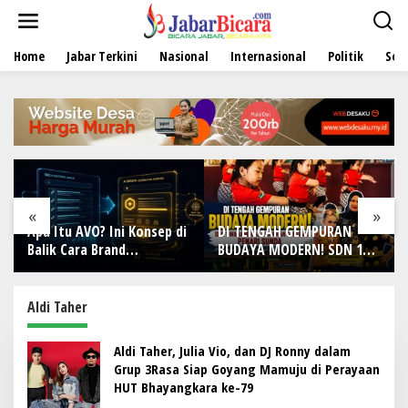
L
e
w
Home
Jabar Terkini
Nasional
Internasional
Politik
Sen
a
t
i
k
e
k
o
n
t
e
«
»
n
Apa Itu AVO? Ini Konsep di
DI TENGAH GEMPURAN
Balik Cara Brand
BUDAYA MODERN! SDN 1
Direkomendasikan AI
Wanamekar Lahirkan
Generasi Penari Sunda,
Menjaga Warisan Leluhur
Aldi Taher
dari Ruang Kelas
Aldi Taher, Julia Vio, dan DJ Ronny dalam
Grup 3Rasa Siap Goyang Mamuju di Perayaan
HUT Bhayangkara ke-79