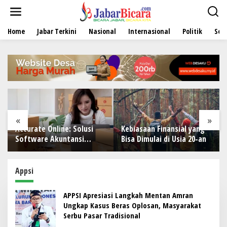
L
e
w
Home
Jabar Terkini
Nasional
Internasional
Politik
Sen
a
t
i
k
e
k
o
n
t
e
«
»
n
Accurate Online: Solusi
Kebiasaan Finansial yang
Software Akuntansi
Bisa Dimulai di Usia 20-an
Modern untuk Bisnis
Appsi
APPSI Apresiasi Langkah Mentan Amran
Ungkap Kasus Beras Oplosan, Masyarakat
Serbu Pasar Tradisional