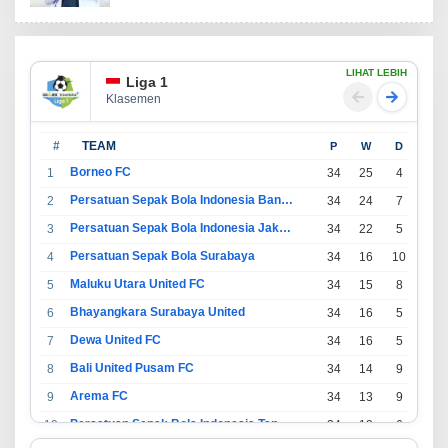
LIHAT LEBIH
Liga 1
Klasemen
#
TEAM
P
W
D
L
Borneo FC
1
34
25
4
5
Persatuan Sepak Bola Indonesia Bandung
2
34
24
7
3
Persatuan Sepak Bola Indonesia Jakarta
3
34
22
5
7
Persatuan Sepak Bola Surabaya
4
34
16
10
8
Maluku Utara United FC
5
34
15
8
11
Bhayangkara Surabaya United
6
34
16
5
13
Dewa United FC
7
34
16
5
13
Bali United Pusam FC
8
34
14
9
11
Arema FC
9
34
13
9
12
Persatuan Sepak Bola Indonesia Tangerang
10
34
13
6
15