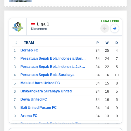
LIHAT LEBIH
Liga 1
Klasemen
#
TEAM
P
W
D
L
Borneo FC
1
34
25
4
5
Persatuan Sepak Bola Indonesia Bandung
2
34
24
7
3
Persatuan Sepak Bola Indonesia Jakarta
3
34
22
5
7
Persatuan Sepak Bola Surabaya
4
34
16
10
8
Maluku Utara United FC
5
34
15
8
11
Bhayangkara Surabaya United
6
34
16
5
13
Dewa United FC
7
34
16
5
13
Bali United Pusam FC
8
34
14
9
11
Arema FC
9
34
13
9
12
Persatuan Sepak Bola Indonesia Tangerang
10
34
13
6
15