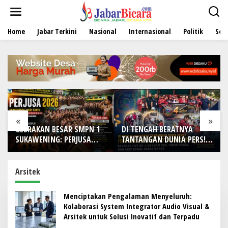
L
e
w
Home
Jabar Terkini
Nasional
Internasional
Politik
Sen
a
t
i
k
e
k
o
n
t
e
«
»
n
 BESAR SMPN 1
DI TENGAH BERATNYA
Lomba Foto LR
NG: PERJUSA
TANTANGAN DUNIA PERS!
Hadiah Menarik
A KARAKTER,
IWO Indonesia Kota
Syaratnya
 DAN JIWA
Bekasi Rayakan HUT Ke-4
N SISWA
dengan Doa, Tabur Bunga,
Arsitek
dan Aksi Sosial Sarat
Makna
Menciptakan Pengalaman Menyeluruh:
Kolaborasi System Integrator Audio Visual &
Arsitek untuk Solusi Inovatif dan Terpadu