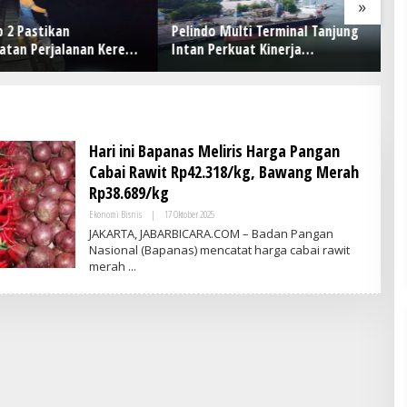
»
 2 Pastikan
Pelindo Multi Terminal Tanjung
Hi
atan Perjalanan Kereta
Intan Perkuat Kinerja
36
i Gempa Pangandaran
Operasional Pelabuhan
La
C
Hari ini Bapanas Meliris Harga Pangan
Cabai Rawit Rp42.318/kg, Bawang Merah
Rp38.689/kg
Ekonomi Bisnis
|
17 Oktober 2025
O
L
JAKARTA, JABARBICARA.COM – Badan Pangan
E
Nasional (Bapanas) mencatat harga cabai rawit
H
merah
A
D
M
I
N