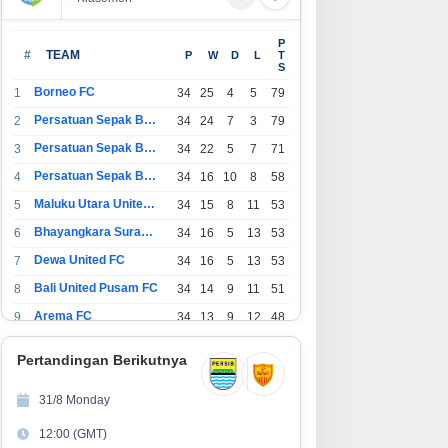
sense Siap Layani Konsumen
Korlantas Polri dan Jasa Marga
P
5 Hari, Tambah Jadwal
Perkuat Kolaborasi, Bahas
#
TEAM
P
W
D
L
T
S
yanan Call Center Hisense
Digitalisasi, Nataru hingga
are
Penertiban ODOL
Borneo FC
1
34
25
4
5
79
Persatuan Sepak Bola Indonesia Bandung
2
34
24
7
3
79
Persatuan Sepak Bola Indonesia Jakarta
3
34
22
5
7
71
Persatuan Sepak Bola Surabaya
4
34
16
10
8
58
Maluku Utara United FC
5
34
15
8
11
53
Bhayangkara Surabaya United
6
34
16
5
13
53
Dewa United FC
7
34
16
5
13
53
Bali United Pusam FC
8
34
14
9
11
51
Arema FC
9
34
13
9
12
48
1
Persatuan Sepak Bola Indonesia Tangerang
34
13
6
15
45
0
Pertandingan Berikutnya
1
PSIM Yogyakarta
34
11
12
11
45
1
31/8 Monday
1
Persatuan Sepakbola Indonesia Kediri
34
11
6
17
39
12:00 (GMT)
2