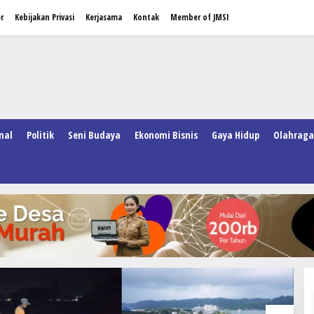
r
Kebijakan Privasi
Kerjasama
Kontak
Member of JMSI
nal
Politik
Seni Budaya
Ekonomi Bisnis
Gaya Hidup
Olahraga