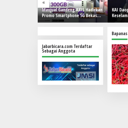
«
un Perjalanan,
Maujual Gandeng AXIS Hadirkan
KAI Daop
ry Hadirkan Block
Promo Smartphone 5G Bekas
Keselam
 di Jakarta
dengan Bonus Kuota
Api Usa
Bapanas
Jabarbicara.com Terdaftar
Sebagai Anggota