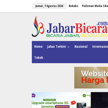
L
Jumat, 7 Agustus 2026
Redaksi
Pedoman Media Sibe
e
w
a
tutup
t
i
k
e
k
o
n
Home
Jabar Terkini
Nasional
Internasio
t
e
Tokoh
n